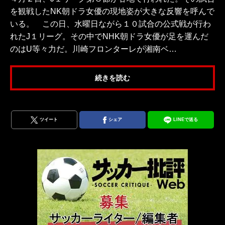
を観戦したNK朝ドラ女優の現地姿が大きな反響を呼んで
いる。 この日、水曜日ながら１０試合の公式戦が行わ
れたJ１リーグ。その中でNHK朝ドラ女優が足を運んだ
のはU等々力だ。川崎フロンターレが湘南ベ…
続きを読む
ツイート
シェア
LINEで送る