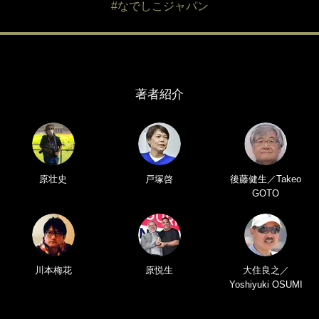
#なでしこジャパン
著者紹介
原壮史
戸塚啓
後藤健生／Takeo
GOTO
川本梅花
原悦生
大住良之／
Yoshiyuki OSUMI