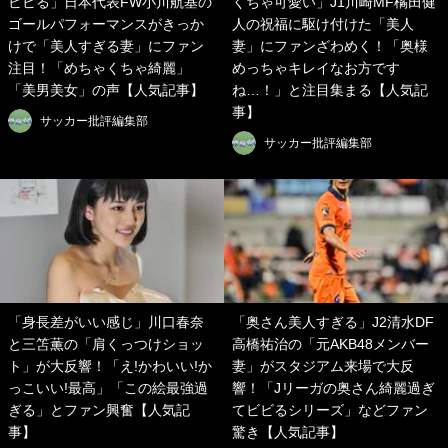
ビビる」日本代表FW小川航基の
くちゃ可愛い」J1川崎MF橘田健
ゴールパフォーマンスがきっか
人の祝福に駆け付けた「美人
けで「美人すぎる妻」にファン
妻」にファンざわめく！「奥様
注目！「めちゃくちゃ綺麗」
めっちゃキレイなお方です
「美男美女」の声【人気記事】
ね…！」と注目集まる【人気記
事】
サッカー批評編集部
サッカー批評編集部
「身長差がいい感じ」川口春奈
「奥さん美人すぎる」J2清水DF
と三笘薫の「肩くっつけショッ
高橋祐治の「元AKB48メンバー
ト」が大反響！「え!かわいい!か
妻」がスタジアム来場で大反
っこいい!最高」「この絵最強過
響！「Jリーガの奥さん綺麗過ぎ
ぎる」とファン興奮【人気記
てビビるシリーズ」などファン
事】
驚き【人気記事】