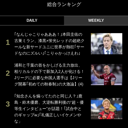
総合ランキング
DAILY
WEEKLY
｢なんじゃこりゃあああ！｣本田圭佑の
古巣ミラン、漆黒×蛍光レッドの超絶ク
ールな新サードユニに世界が熱狂｢サー
ドなのにズルい｣｢こりゃかっけえわ｣
浦和と千葉の首をかしげる主力放出、
柏リカルドの下で新加入2人が化ける！
Jリーグに必要な外国人選手は【Jリー
グ開幕｢初めての秋春制｣の大激論】(4)
｢知念さんを煽ってたのと同じ人？｣鹿
島・鈴木優磨、大逆転勝利後の“超・優
等生インタビュー”が話題！｢試合中と
のギャップw｣｢礼儀正しいイケメンや
な」