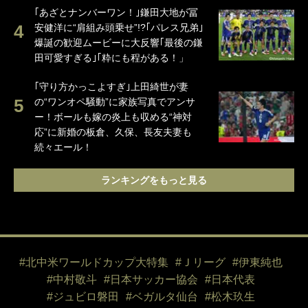
｢あざとナンバーワン！｣鎌田大地が冨
安健洋に“肩組み頭乗せ”!?｢パレス兄弟｣
爆誕の歓迎ムービーに大反響｢最後の鎌
田可愛すぎる｣｢粋にも程がある！」
｢守り方かっこよすぎ｣上田綺世が妻
の“ワンオペ騒動”に家族写真でアンサ
ー！ボールも嫁の炎上も収める“神対
応”に新婚の板倉、久保、長友夫妻も
続々エール！
ランキングをもっと見る
#北中米ワールドカップ大特集
#Ｊリーグ
#伊東純也
#中村敬斗
#日本サッカー協会
#日本代表
#ジュビロ磐田
#ベガルタ仙台
#松木玖生