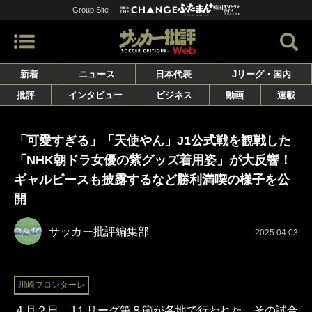
Group Site
新着
ニュース
日本代表
Jリーグ・国内
批評
インタビュー
ビジネス
動画
連載
「可愛すぎる」「天使やん」J1公式戦を観戦した
「NHK朝ドラ女優の紫グッズ着用姿」が大反響！
ギャルピースも披露するなど勝利満喫の様子を公
開
サッカー批評編集部
2025.04.03
川崎フロンターレ
４月２日、J１リーグ第８節が各地で行われた。その試合