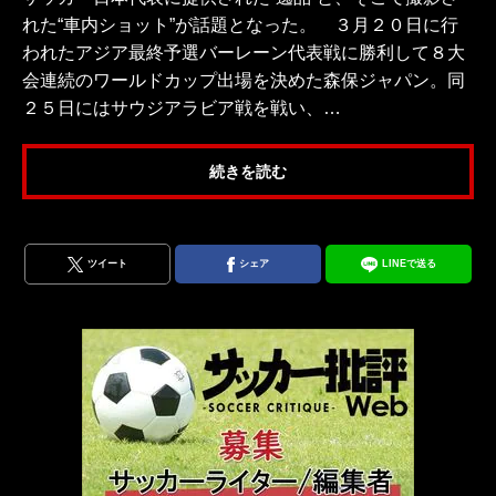
れた“車内ショット”が話題となった。 ３月２０日に行
われたアジア最終予選バーレーン代表戦に勝利して８大
会連続のワールドカップ出場を決めた森保ジャパン。同
２５日にはサウジアラビア戦を戦い、…
続きを読む
ツイート
シェア
LINEで送る