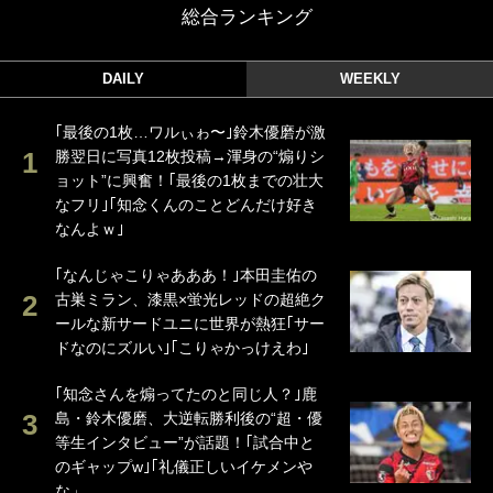
総合ランキング
DAILY
WEEKLY
｢最後の1枚…ワルぃゎ〜｣鈴木優磨が激
勝翌日に写真12枚投稿→渾身の“煽りシ
ョット”に興奮！｢最後の1枚までの壮大
なフリ｣｢知念くんのことどんだけ好き
なんよｗ｣
｢なんじゃこりゃあああ！｣本田圭佑の
古巣ミラン、漆黒×蛍光レッドの超絶ク
ールな新サードユニに世界が熱狂｢サー
ドなのにズルい｣｢こりゃかっけえわ｣
｢知念さんを煽ってたのと同じ人？｣鹿
島・鈴木優磨、大逆転勝利後の“超・優
等生インタビュー”が話題！｢試合中と
のギャップw｣｢礼儀正しいイケメンや
な」