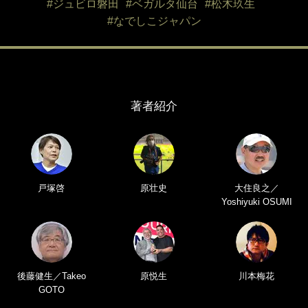
#ジュビロ磐田
#ベガルタ仙台
#松木玖生
#なでしこジャパン
著者紹介
戸塚啓
原壮史
大住良之／
Yoshiyuki OSUMI
後藤健生／Takeo
原悦生
川本梅花
GOTO