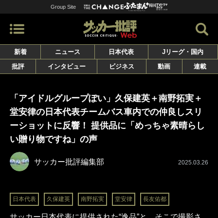
Group Site
新着
ニュース
日本代表
Jリーグ・国内
批評
インタビュー
ビジネス
動画
連載
「アイドルグループぽい」久保建英＋南野拓実＋
堂安律の日本代表チームバス車内での仲良しスリ
ーショットに反響！ 提供品に「めっちゃ素晴らし
い贈り物ですね」の声
サッカー批評編集部
2025.03.26
日本代表
久保建英
南野拓実
堂安律
長友佑都
サッカー日本代表に提供された“逸品”と、そこで撮影さ