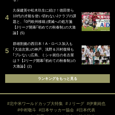
久保建英や松木玖生に続け！徳田誉ら
10代の才能を使い切れないJクラブの課
題と、｢0円欧州移籍｣撲滅への処方箋
【Jリーグ開幕｢初めての秋春制｣の大激
論】(5)
群雄割拠の西日本！A・ロペス加入も
｢大迫次第｣の神戸、浅野＆川村復帰も
｢ブレない｣広島、ミシャ就任の名古屋
は？【Jリーグ開幕｢初めての秋春制｣の
大激論】(2)
ランキングをもっと見る
#北中米ワールドカップ大特集
#Ｊリーグ
#伊東純也
#中村敬斗
#日本サッカー協会
#日本代表