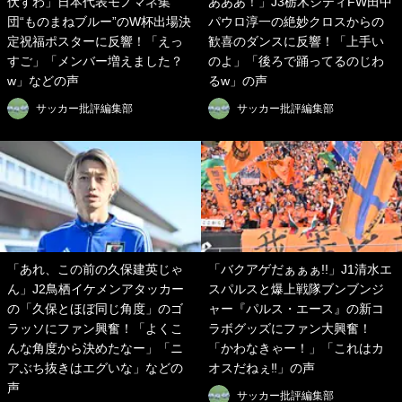
伏すわ」日本代表モノマネ集
あああ！」J3栃木シティFW田中
団“ものまねブルー”のW杯出場決
パウロ淳一の絶妙クロスからの
定祝福ポスターに反響！「えっ
歓喜のダンスに反響！「上手い
すご」「メンバー増えました？
のよ」「後ろで踊ってるのじわ
w」などの声
るw」の声
サッカー批評編集部
サッカー批評編集部
「あれ、この前の久保建英じゃ
「バクアゲだぁぁぁ!!」J1清水エ
ん」J2鳥栖イケメンアタッカー
スパルスと爆上戦隊ブンブンジ
の「久保とほぼ同じ角度」のゴ
ャー『パルス・エース』の新コ
ラッソにファン興奮！「よくこ
ラボグッズにファン大興奮！
んな角度から決めたなー」「ニ
「かわなきゃー！」「これはカ
アぶち抜きはエグいな」などの
オスだねぇ‼︎」の声
声
サッカー批評編集部