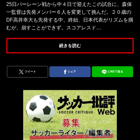
25日バーレーン戦から中４日で迎えたこの試合に、森保
一監督は先発メンバー６人を変更して挑んだ。２０歳の
DF高井幸大も先発する中、終始、日本代表がリズムを掴
むが、崩すことができず。スコアレスド…
続きを読む
ツイート
シェア
LINEで送る