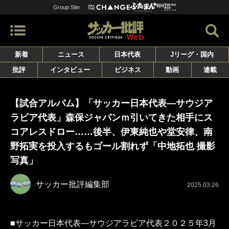
Group Site
新着
ニュース
日本代表
Jリーグ・国内
批評
インタビュー
ビジネス
動画
連載
【試合アルバム】「サッカー日本代表―サウジア
ラビア代表」森保ジャパンｍ引いてきた相手にス
コアレスドロー……後半、伊東純也や堂安律、南
野拓実を投入するもゴール割れず「中地拓也 撮影
写真」
サッカー批評編集部
2025.03.26
■サッカー日本代表―サウジアラビア代表２０２５年3月