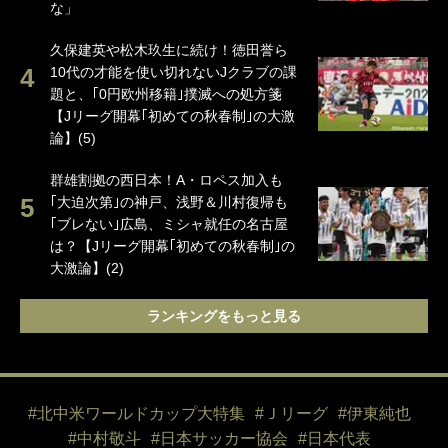
な」
久保建英や松木玖生に続け！徳田誉ら
10代の才能を使い切れないJクラブの課
題と、｢0円欧州移籍｣撲滅への処方箋
【Jリーグ開幕｢初めての秋春制｣の大激
論】(5)
群雄割拠の西日本！A・ロペス加入も
｢大迫次第｣の神戸、浅野＆川村復帰も
｢ブレない｣広島、ミシャ就任の名古屋
は？【Jリーグ開幕｢初めての秋春制｣の
大激論】(2)
ランキングをもっと見る
#北中米ワールドカップ大特集
#Ｊリーグ
#伊東純也
#中村敬斗
#日本サッカー協会
#日本代表