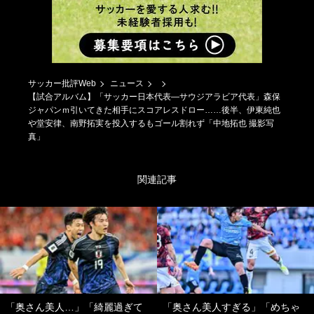
サッカー批評Web
ニュース
【試合アルバム】「サッカー日本代表―サウジアラビア代表」森保
ジャパンｍ引いてきた相手にスコアレスドロー……後半、伊東純也
や堂安律、南野拓実を投入するもゴール割れず「中地拓也 撮影写
真」
関連記事
「奥さん美人…」「綺麗過ぎて
「奥さん美人すぎる」「めちゃ