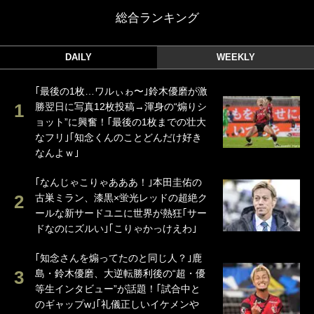
総合ランキング
DAILY
WEEKLY
｢最後の1枚…ワルぃゎ〜｣鈴木優磨が激
勝翌日に写真12枚投稿→渾身の“煽りシ
ョット”に興奮！｢最後の1枚までの壮大
なフリ｣｢知念くんのことどんだけ好き
なんよｗ｣
｢なんじゃこりゃあああ！｣本田圭佑の
古巣ミラン、漆黒×蛍光レッドの超絶ク
ールな新サードユニに世界が熱狂｢サー
ドなのにズルい｣｢こりゃかっけえわ｣
｢知念さんを煽ってたのと同じ人？｣鹿
島・鈴木優磨、大逆転勝利後の“超・優
等生インタビュー”が話題！｢試合中と
のギャップw｣｢礼儀正しいイケメンや