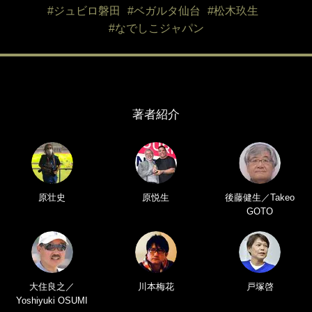
#ジュビロ磐田
#ベガルタ仙台
#松木玖生
#なでしこジャパン
著者紹介
原壮史
原悦生
後藤健生／Takeo
GOTO
大住良之／
川本梅花
戸塚啓
Yoshiyuki OSUMI