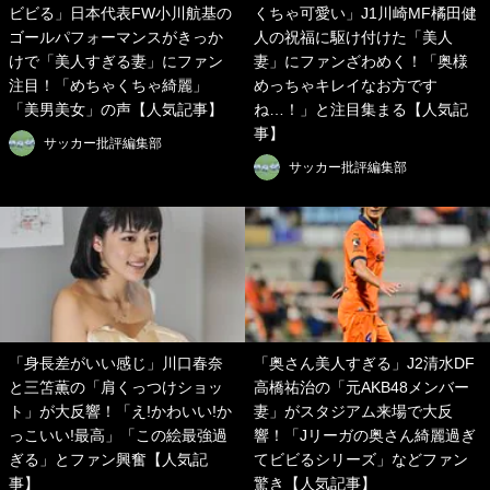
ビビる」日本代表FW小川航基の
くちゃ可愛い」J1川崎MF橘田健
ゴールパフォーマンスがきっか
人の祝福に駆け付けた「美人
けで「美人すぎる妻」にファン
妻」にファンざわめく！「奥様
注目！「めちゃくちゃ綺麗」
めっちゃキレイなお方です
「美男美女」の声【人気記事】
ね…！」と注目集まる【人気記
事】
サッカー批評編集部
サッカー批評編集部
「身長差がいい感じ」川口春奈
「奥さん美人すぎる」J2清水DF
と三笘薫の「肩くっつけショッ
高橋祐治の「元AKB48メンバー
ト」が大反響！「え!かわいい!か
妻」がスタジアム来場で大反
っこいい!最高」「この絵最強過
響！「Jリーガの奥さん綺麗過ぎ
ぎる」とファン興奮【人気記
てビビるシリーズ」などファン
事】
驚き【人気記事】