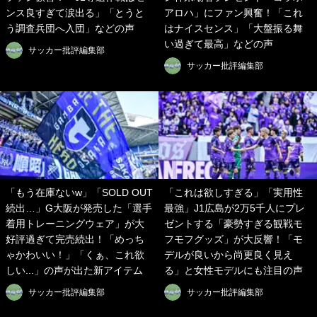
ンス良すぎて涙出る」「とうと
アロハ」にファン興奮！「これ
う調査兵団へ入団」などの声
はナイスセンス」「大盤振る舞
い過ぎて最高」などの声
サッカー批評編集部
サッカー批評編集部
「もう在庫ないw」「SOLD OUT
「これは欲しすぎる」「実用性
続出…」G大阪が発売した「選手
最強」J1広島が2万5千人にプレ
着用トレーニングウェア」が大
ゼントする「豪勢すぎる観戦モ
好評過ぎて完売続出！「めっち
フモフグッズ」が大反響！「モ
ゃかわいい！」「くぁ、これ欲
デルが良いから尚更良く見え
しい...」の声が出た新アイテム
る」と女性モデルにも注目の声
サッカー批評編集部
サッカー批評編集部