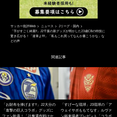
サッカー批評Web
ニュース
Jリーグ・国内
「字がすごく綺麗!!」J2千葉の新グッズが明かした23歳CBの特技に
驚き広がる！「達筆よ!!!!」「私もこれ買ってなんか書こうかな」な
どの声
関連記事
「お財布を捧げます!!」J2大分の
「すげーな琉球」J3琉球の「ア
「進撃の巨人コラボ」グッズに
ウェイサポももてなす」ルヴァ
ファン歓喜！「J1奪還作戦はセ
ン杯来場者プレゼント「コラボ