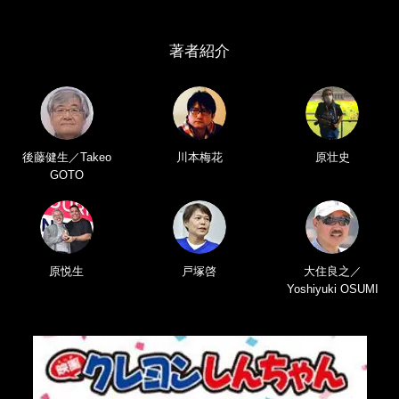
著者紹介
後藤健生／Takeo
川本梅花
原壮史
GOTO
原悦生
戸塚啓
大住良之／
Yoshiyuki OSUMI