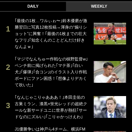
DAILY
WEEKLY
｢最後の1枚…ワルぃゎ〜｣鈴木優磨が激
勝翌日に写真12枚投稿→渾身の“煽りシ
ョット”に興奮！｢最後の1枚までの壮大
なフリ｣｢知念くんのことどんだけ好き
なんよｗ｣
｢マジでなんちゅー作戦なの槙野監督w｣
ベンチ前に掲げられた｢マテ茶｣｢白い
犬｣｢爆弾｣｢合コン｣のイラスト入り作戦
ボードにファン困惑！｢想像よりデカく
て吹いた｣
｢なんじゃこりゃあああ！｣本田圭佑の
古巣ミラン、漆黒×蛍光レッドの超絶ク
ールな新サードユニに世界が熱狂｢サー
ドなのにズルい｣｢こりゃかっけえわ｣
J1優勝争いは神戸ら4チーム、横浜FM