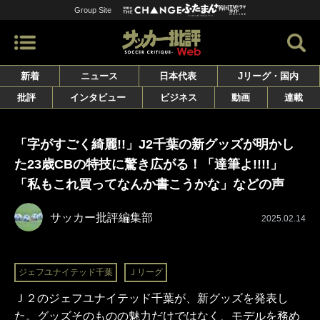
Group Site
新着
ニュース
日本代表
Jリーグ・国内
批評
インタビュー
ビジネス
動画
連載
「字がすごく綺麗!!」J2千葉の新グッズが明かし
た23歳CBの特技に驚き広がる！「達筆よ!!!!」
「私もこれ買ってなんか書こうかな」などの声
サッカー批評編集部
2025.02.14
ジェフユナイテッド千葉
Ｊリーグ
Ｊ２のジェフユナイテッド千葉が、新グッズを発表し
た。グッズそのものの魅力だけではなく、モデルを務め