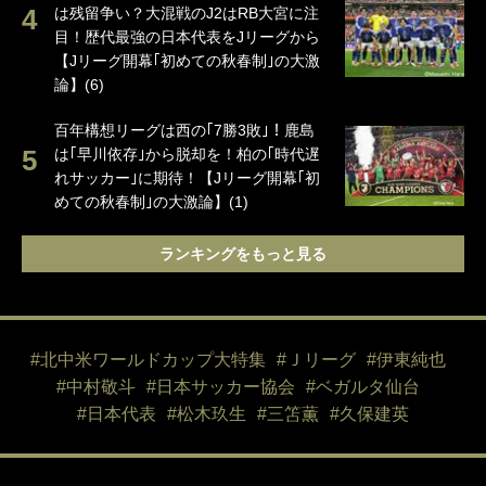
は残留争い？大混戦のJ2はRB大宮に注
目！歴代最強の日本代表をJリーグから
【Jリーグ開幕｢初めての秋春制｣の大激
論】(6)
百年構想リーグは西の｢7勝3敗｣！鹿島
は｢早川依存｣から脱却を！柏の｢時代遅
れサッカー｣に期待！【Jリーグ開幕｢初
めての秋春制｣の大激論】(1)
ランキングをもっと見る
#北中米ワールドカップ大特集
#Ｊリーグ
#伊東純也
#中村敬斗
#日本サッカー協会
#ベガルタ仙台
#日本代表
#松木玖生
#三笘薫
#久保建英