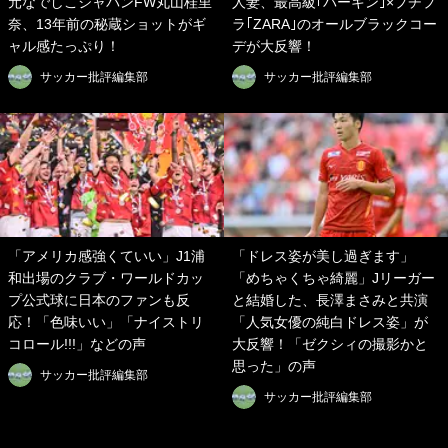
元なでしこジャパンFW丸山桂里
人妻、最高級｢バーキン｣×プチプ
奈、13年前の秘蔵ショットがギ
ラ｢ZARA｣のオールブラックコー
ャル感たっぷり！
デが大反響！
サッカー批評編集部
サッカー批評編集部
「アメリカ感強くていい」J1浦
「ドレス姿が美し過ぎます」
和出場のクラブ・ワールドカッ
「めちゃくちゃ綺麗」Jリーガー
プ公式球に日本のファンも反
と結婚した、長澤まさみと共演
応！「色味いい」「ナイストリ
「人気女優の純白ドレス姿」が
コロール!!!」などの声
大反響！「ゼクシィの撮影かと
思った」の声
サッカー批評編集部
サッカー批評編集部