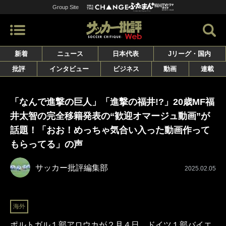
Group Site
新着
ニュース
日本代表
Jリーグ・国内
批評
インタビュー
ビジネス
動画
連載
「なんで進撃の巨人」「進撃の福井!?」20歳MF福
井太智の完全移籍発表の“歓迎オマージュ動画”が
話題！「おお！めっちゃ気合い入った動画作って
もらってる」の声
サッカー批評編集部
2025.02.05
海外
ポルトガル１部アロウカが２月４日、ドイツ１部バイエ