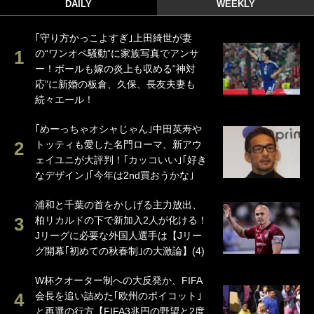
DAILY
WEEKLY
｢守り方かっこよすぎ｣上田綺世が妻
の“ワンオペ騒動”に家族写真でアンサ
ー！ボールも嫁の炎上も収める“神対
応”に新婚の板倉、久保、長友夫妻も
続々エール！
｢めーっちゃオシャじゃん｣中田英寿や
トッティも愛した名門ローマ、新アウ
ェイユニが大評判！｢カッコいい｣｢好き
なデザイン｣｢今年は2nd買おうかな｣
浦和と千葉の首をかしげる主力放出、
柏リカルドの下で新加入2人が化ける！
Jリーグに必要な外国人選手は【Jリー
グ開幕｢初めての秋春制｣の大激論】(4)
W杯クオーター制への大反発か、FIFA
会長を追い詰めた｢欧州のボイコット｣
と再選の行方【FIFA3兆円の野望と2度