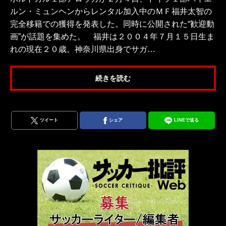
ルン・ミュンヘンからレンタル加入中のＭＦ福井太智の
完全移籍での獲得を発表した。同時に公開された“歓迎動
画”が話題を集めた。 福井は２００４年７月１５日生ま
れの現在２０歳。神奈川県出身でサガ…
続きを読む
ツイート
シェア
LINEで送る