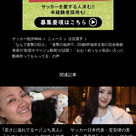
サッカー批評Web
ニュース
注目選手
「なんで進撃の巨人」「進撃の福井!?」20歳MF福井太智の完全移籍
発表の“歓迎オマージュ動画”が話題！「おお！めっちゃ気合い入った
動画作ってもらってる」の声
関連記事
｢若さに溢れてるー｣｢ぶち美人｣
サッカー日本代表・堂安律の美