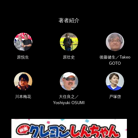
著者紹介
原悦生
原壮史
後藤健生／Takeo
GOTO
川本梅花
大住良之／
戸塚啓
Yoshiyuki OSUMI