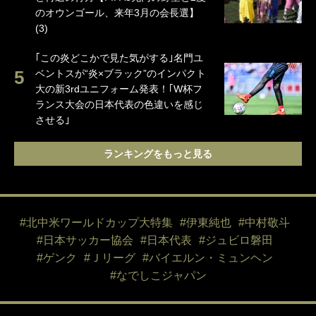
のオウンゴール、来年3月の会長選】
(3)
｢この炎どこかで見た気がする｣名門ユ
ベントスが“炎×ブラック”のインパクト
大の新3rdユニフォーム発表！｢W杯フ
ランス大会の日本代表の色違いを感じ
させる｣
ランキングをもっと見る
#北中米ワールドカップ大特集
#伊東純也
#中村敬斗
#日本サッカー協会
#日本代表
#ジュビロ磐田
#ゲンク
#Ｊリーグ
#バイエルン・ミュンヘン
#なでしこジャパン