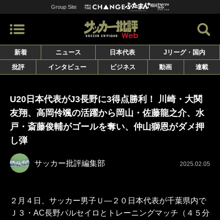
Group Site
新着
ニュース
日本代表
Jリーグ・国内
批評
インタビュー
ビジネス
動画
連載
U20日本代表がJ3長野に3得点勝利！ 川崎・大関
友翔、高岡伶颯の活躍から岡山・佐藤龍之介、水
戸・斎藤俊輔がゴールを奪い、仲山獅恩がダメ押
し弾
サッカー批評編集部
2025.02.05
２月４日、サッカー男子Ｕ―２０日本代表が千葉県内で
Ｊ３・AC⾧野パルセイロとトレーニングマッチ（４５分