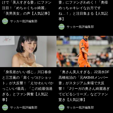
けで「美人すぎる妻」にファン
妻」にファンざわめく！「奥様
注目！「めちゃくちゃ綺麗」
めっちゃキレイなお方です
「美男美女」の声【人気記事】
ね…！」と注目集まる【人気記
事】
サッカー批評編集部
サッカー批評編集部
「身長差がいい感じ」川口春奈
「奥さん美人すぎる」J2清水DF
と三笘薫の「肩くっつけショッ
高橋祐治の「元AKB48メンバー
ト」が大反響！「え!かわいい!か
妻」がスタジアム来場で大反
っこいい!最高」「この絵最強過
響！「Jリーガの奥さん綺麗過ぎ
ぎる」とファン興奮【人気記
てビビるシリーズ」などファン
事】
驚き【人気記事】
サッカー批評編集部
サッカー批評編集部