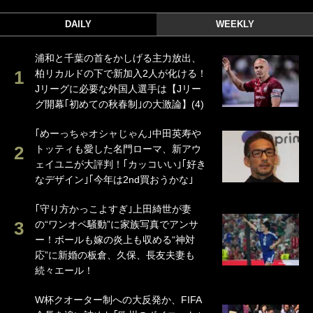
DAILY
WEEKLY
浦和と千葉の首をかしげる主力放出、
柏リカルドの下で新加入2人が化ける！
Jリーグに必要な外国人選手は【Jリー
グ開幕｢初めての秋春制｣の大激論】(4)
｢めーっちゃオシャじゃん｣中田英寿や
トッティも愛した名門ローマ、新アウ
ェイユニが大評判！｢カッコいい｣｢好き
なデザイン｣｢今年は2nd買おうかな｣
｢守り方かっこよすぎ｣上田綺世が妻
の“ワンオペ騒動”に家族写真でアンサ
ー！ボールも嫁の炎上も収める“神対
応”に新婚の板倉、久保、長友夫妻も
続々エール！
W杯クオーター制への大反発か、FIFA