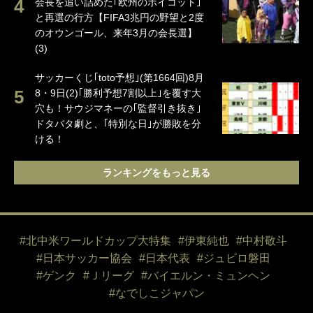
会長を追い詰めた｢欧州のボイコット｣
と再選の行方【FIFA3兆円の野望と2度
のオウンゴール、来年3月の会長選】
(3)
サッカーくじ｢toto予想｣(第1664回)8月
8・9日(2)｢勝利予想7割以上｣を覆す大
穴も！サウジマネーの｢監督引き抜き｣
ドタバタ劇と、｢特別な日｣が勝敗を分
ける！
ランキングをもっと見る
#北中米ワールドカップ大特集
#伊東純也
#中村敬斗
#日本サッカー協会
#日本代表
#ジュビロ磐田
#ゲンク
#Ｊリーグ
#バイエルン・ミュンヘン
#なでしこジャパン