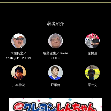
著者紹介
大住良之／
後藤健生／Takeo
原悦生
Yoshiyuki OSUMI
GOTO
川本梅花
戸塚啓
原壮史