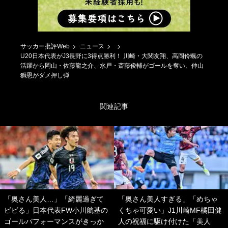
サッカー批評Web
ニュース
U20日本代表がJ3長野に3得点勝利！ 川崎・大関友翔、高岡伶颯の
活躍から岡山・佐藤龍之介、水戸・斎藤俊輔がゴールを奪い、仲山
獅恩がダメ押し弾
関連記事
「奥さん美人…」「綺麗過ぎて
「奥さん美人すぎる」「めちゃ
ビビる」日本代表FW小川航基の
くちゃ可愛い」J1川崎MF橘田健
ゴールパフォーマンスがきっか
人の祝福に駆け付けた「美人