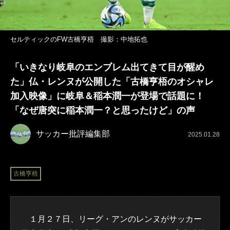
セルティックのFW古橋亨梧 撮影：中地拓也
「いきなり岐阜のエンブレム出てきて目が醒め
た」仏・レンヌが公開した「古橋亨梧のオシャレ
加入映像」に岐阜＆稲本潤一が登場で話題に！
「なぜ唐突に稲本潤一？と思ったけど」の声
サッカー批評編集部
2025.01.28
古橋亨梧
１月２７日、リーグ・アンのレンヌがサッカー