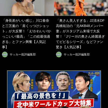
「身長差がいい感じ」川口春奈
「奥さん美人すぎる」J2清水DF
と三笘薫の「肩くっつけショッ
高橋祐治の「元AKB48メンバー
ト」が大反響！「え!かわいい!か
妻」がスタジアム来場で大反
っこいい!最高」「この絵最強過
響！「Jリーガの奥さん綺麗過ぎ
ぎる」とファン興奮【人気記
てビビるシリーズ」などファン
事】
驚き【人気記事】
サッカー批評編集部
サッカー批評編集部