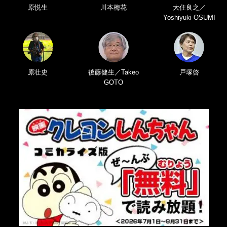
原悦生
川本梅花
大住良之／
Yoshiyuki OSUMI
原壮史
後藤健生／Takeo
戸塚啓
GOTO