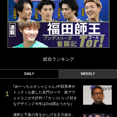
総合ランキング
DAILY
WEEKLY
｢めーっちゃオシャじゃん｣中田英寿や
トッティも愛した名門ローマ、新アウ
ェイユニが大評判！｢カッコいい｣｢好き
なデザイン｣｢今年は2nd買おうかな｣
浦和と千葉の首をかしげる主力放出、