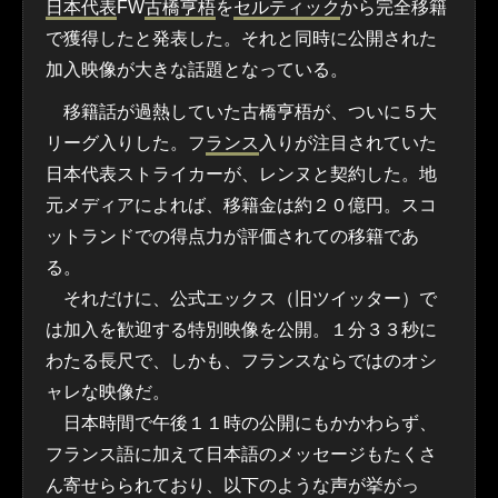
日本代表
FW
古橋亨梧
を
セルティック
から完全移籍
で獲得したと発表した。それと同時に公開された
加入映像が大きな話題となっている。
移籍話が過熱していた古橋亨梧が、ついに５大
リーグ入りした。フ
ランス
入りが注目されていた
日本代表ストライカーが、レンヌと契約した。地
元メディアによれば、移籍金は約２０億円。スコ
ットランドでの得点力が評価されての移籍であ
る。
それだけに、公式エックス（旧ツイッター）で
は加入を歓迎する特別映像を公開。１分３３秒に
わたる長尺で、しかも、フランスならではのオシ
ャレな映像だ。
日本時間で午後１１時の公開にもかかわらず、
フランス語に加えて日本語のメッセージもたくさ
ん寄せらられており、以下のような声が挙がっ