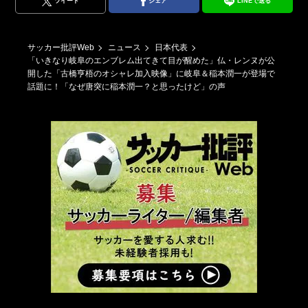
ツイート
シェア
LINEで送る
サッカー批評Web
ニュース
日本代表
「いきなり岐阜のエンブレム出てきて目が醒めた」仏・レンヌが公
開した「古橋亨梧のオシャレ加入映像」に岐阜＆稲本潤一が登場で
話題に！「なぜ唐突に稲本潤一？と思ったけど」の声