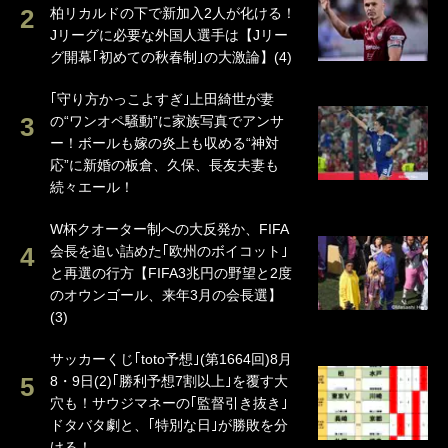
柏リカルドの下で新加入2人が化ける！
Jリーグに必要な外国人選手は【Jリー
グ開幕｢初めての秋春制｣の大激論】(4)
｢守り方かっこよすぎ｣上田綺世が妻
の“ワンオペ騒動”に家族写真でアンサ
ー！ボールも嫁の炎上も収める“神対
応”に新婚の板倉、久保、長友夫妻も
続々エール！
W杯クオーター制への大反発か、FIFA
会長を追い詰めた｢欧州のボイコット｣
と再選の行方【FIFA3兆円の野望と2度
のオウンゴール、来年3月の会長選】
(3)
サッカーくじ｢toto予想｣(第1664回)8月
8・9日(2)｢勝利予想7割以上｣を覆す大
穴も！サウジマネーの｢監督引き抜き｣
ドタバタ劇と、｢特別な日｣が勝敗を分
ける！