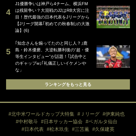
J1優勝争いは神戸ら4チーム、横浜FM
は残留争い？大混戦のJ2はRB大宮に注
目！歴代最強の日本代表をJリーグから
【Jリーグ開幕｢初めての秋春制｣の大激
論】(6)
｢知念さんを煽ってたのと同じ人？｣鹿
島・鈴木優磨、大逆転勝利後の“超・優
等生インタビュー”が話題！｢試合中と
のギャップw｣｢礼儀正しいイケメンや
な」
ランキングをもっと見る
#北中米ワールドカップ大特集
#Ｊリーグ
#伊東純也
#中村敬斗
#日本サッカー協会
#ベガルタ仙台
#日本代表
#松木玖生
#三笘薫
#久保建英