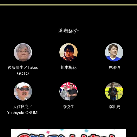
著者紹介
後藤健生／Takeo
川本梅花
戸塚啓
GOTO
大住良之／
原悦生
原壮史
Yoshiyuki OSUMI