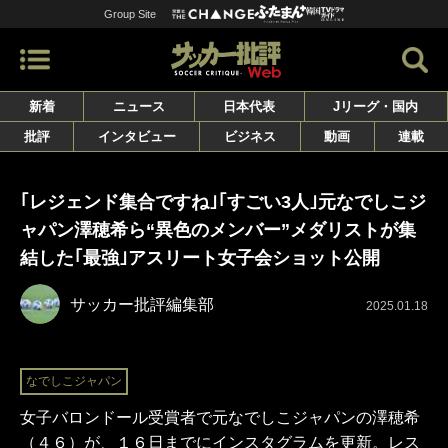
Group Site
新着
ニュース
日本代表
Jリーグ・国内
批評
インタビュー
ビジネス
動画
連載
｢レジェンド集合ですね｣｢すごい3人｣元なでしこジ
ャパン澤穂希ら“異色のメンバー”メダリストが集
結した｢最強｣アスリート女子会ショット公開
サッカー批評編集部
2025.01.18
なでしこジャパン
女子バロンドール受賞者で元なでしこジャパンの澤穂希
（４６）が、１６日までにインスタグラムを更新。レス