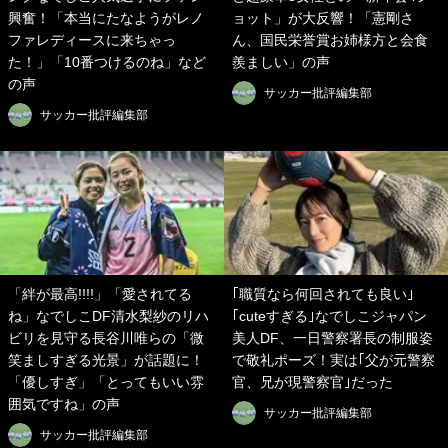
興奮！「本当にたなようがレノ
ョット」が大反響！「憲剛さ
ファレディースに来ちゃっ
ん、国民栄誉賞お姉様方と会食
た！」「10番つけるのね」など
羨ましい」の声
の声
サッカー批評編集部
サッカー批評編集部
「絆が最高!!!!」「愛されてる
｢職質なら何回されても良い｣
ね」なでしこDF清水梨紗のリハ
｢cuteすぎる｣なでしこジャパン
ビリを見守る長谷川唯らの「微
美人DF、一日警察署長の制服姿
笑ましすぎる光景」が話題に！
で敬礼ポーズ！実は｢父が元警察
「優しすぎ」「とってもいい雰
官、兄が現警察官｣だった
囲気ですね」の声
サッカー批評編集部
サッカー批評編集部