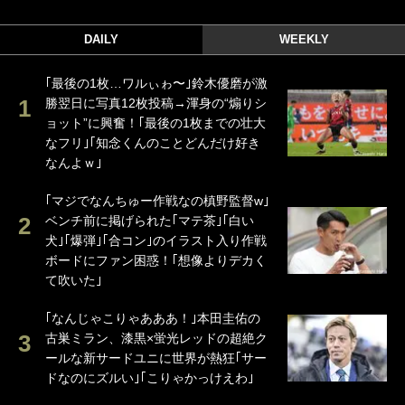
DAILY
WEEKLY
｢最後の1枚…ワルぃゎ〜｣鈴木優磨が激
勝翌日に写真12枚投稿→渾身の“煽りシ
ョット”に興奮！｢最後の1枚までの壮大
なフリ｣｢知念くんのことどんだけ好き
なんよｗ｣
｢マジでなんちゅー作戦なの槙野監督w｣
ベンチ前に掲げられた｢マテ茶｣｢白い
犬｣｢爆弾｣｢合コン｣のイラスト入り作戦
ボードにファン困惑！｢想像よりデカく
て吹いた｣
｢なんじゃこりゃあああ！｣本田圭佑の
古巣ミラン、漆黒×蛍光レッドの超絶ク
ールな新サードユニに世界が熱狂｢サー
ドなのにズルい｣｢こりゃかっけえわ｣