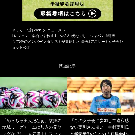
サッカー批評Web
ニュース
｢レジェンド集合ですね｣｢すごい3人｣元なでしこジャパン澤穂希
ら“異色のメンバー”メダリストが集結した｢最強｣アスリート女子会シ
ョット公開
関連記事
「めっちゃ美人だなぁ」故郷の
「この女子会に参加して違和感
地域リーグチームに加入の元ヤ
ない憲剛さん凄い」中村憲剛氏
ングなでしこ人気選手にファン
と超豪華3女性との「新年会4シ