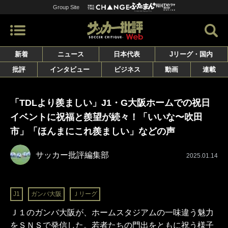
Group Site
新着
ニュース
日本代表
Jリーグ・国内
批評
インタビュー
ビジネス
動画
連載
「TDLより羨ましい」J1・G大阪ホームでの祝日
イベントに祝福と羨望が続々！「いいな〜吹田
市」「ほんまにこれ羨ましい」などの声
サッカー批評編集部
2025.01.14
J1
ガンバ大阪
Ｊリーグ
Ｊ１のガンバ大阪が、ホームスタジアムの一味違う魅力
をＳＮＳで発信した。若者たちの門出をともに祝う様子