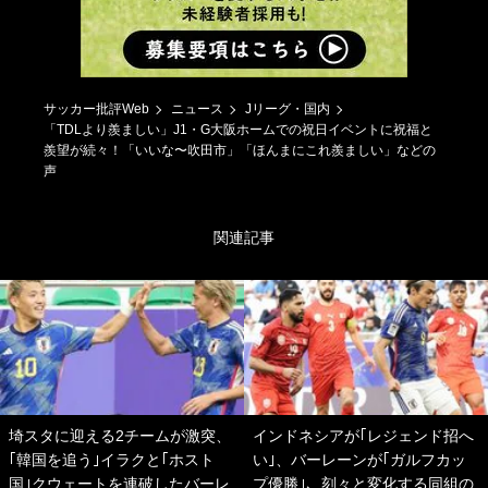
サッカー批評Web
ニュース
Jリーグ・国内
「TDLより羨ましい」J1・G大阪ホームでの祝日イベントに祝福と
羨望が続々！「いいな〜吹田市」「ほんまにこれ羨ましい」などの
声
関連記事
埼スタに迎える2チームが激突、
インドネシアが｢レジェンド招へ
｢韓国を追う｣イラクと｢ホスト
い｣、バーレーンが｢ガルフカッ
国｣クウェートを連破したバーレ
プ優勝｣、刻々と変化する同組の