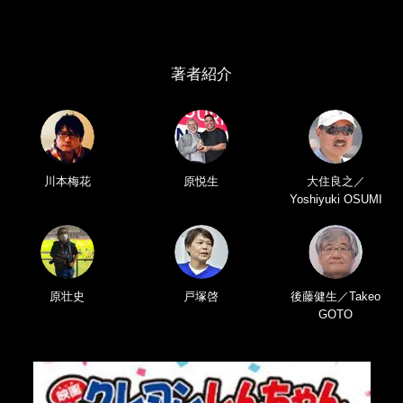
著者紹介
川本梅花
原悦生
大住良之／
Yoshiyuki OSUMI
原壮史
戸塚啓
後藤健生／Takeo
GOTO