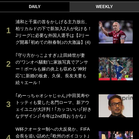
DAILY
WEEKLY
浦和と千葉の首をかしげる主力放出、
柏リカルドの下で新加入2人が化ける！
Jリーグに必要な外国人選手は【Jリー
グ開幕｢初めての秋春制｣の大激論】(4)
｢守り方かっこよすぎ｣上田綺世が妻
の“ワンオペ騒動”に家族写真でアンサ
ー！ボールも嫁の炎上も収める“神対
応”に新婚の板倉、久保、長友夫妻も
続々エール！
｢めーっちゃオシャじゃん｣中田英寿や
トッティも愛した名門ローマ、新アウ
ェイユニが大評判！｢カッコいい｣｢好き
なデザイン｣｢今年は2nd買おうかな｣
W杯クオーター制への大反発か、FIFA
会長を追い詰めた｢欧州のボイコット｣