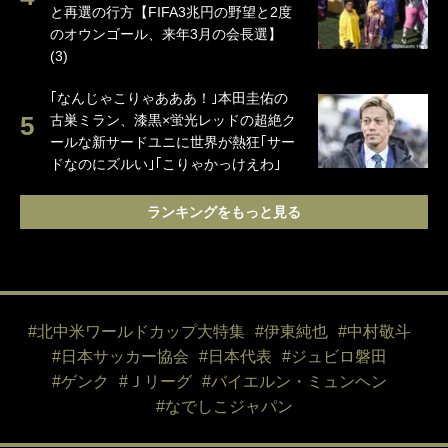
と再選の行方【FIFA3兆円の野望と2度
のオウンゴール、来年3月の会長選】
(3)
｢なんじゃこりゃあああ！｣本田圭佑の
古巣ミラン、漆黒×蛍光レッドの超絶ク
ールな新サードユニに世界が熱狂｢サー
ドなのにズルい｣｢こりゃかっけえわ｣
ランキングをもっと見る
#北中米ワールドカップ大特集
#伊東純也
#中村敬斗
#日本サッカー協会
#日本代表
#ジュビロ磐田
#ゲンク
#Ｊリーグ
#バイエルン・ミュンヘン
#なでしこジャパン