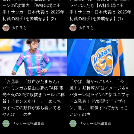
ーンの｢攻撃力｣【W杯出場に王
ライバルたち【W杯出場に王
手！サッカー日本代表は｢2025年
手！サッカー日本代表は｢2025年
初戦の相手｣を警戒せよ】(2)
初戦の相手｣を警戒せよ】(1)
大住良之
大住良之
「お見事」「歓声がたまらん」
「やば、超かっこいい」「今
バーミンガム横山歩夢のFA杯“電
風！」J2長崎が“波イメージ＆V
光石火の32秒”股抜きゴール”に称
パターン縦ライン”の新ユニフォ
賛！「センスあり！」「めっち
ーム発表！ PV好評で「デザイ
ゃすべての動作が落ち着いてる
ン、選手、映像すべてがかっこ
やんけ！」の声
いい」の声
サッカー批評編集部
サッカー批評編集部