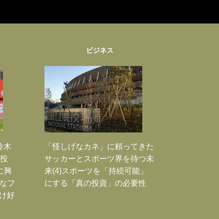
ビジネス
鈴木
「怪しげなカネ」に頼ってきた
枚投
サッカーとスポーツ界を待つ未
に興
来(4)スポーツを「持続可能」
大なフ
にする「真の投資」の必要性
だけ好