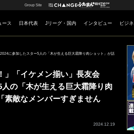
Group Site
ュース
日本代表
Jリーグ・国内
インタビュー
ビジネ
・国内
カー
ネジメント
Jリーグ・国内
戦術
注目選手
海外サッカー
監督
マネー
チームマネジメント
日本代表
2024に参加したスター5人の「木が生える巨大霜降り肉ショット」が話
！」「イケメン揃い」長友会
ー5人の「木が生える巨大霜降り肉
「素敵なメンバーすぎません
2024.12.19