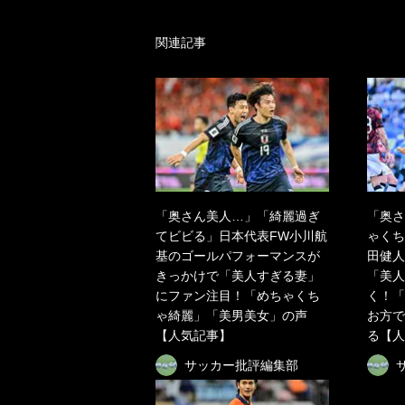
関連記事
「奥さん美人…」「綺麗過ぎ
「奥さ
てビビる」日本代表FW小川航
ゃくち
基のゴールパフォーマンスが
田健人
きっかけで「美人すぎる妻」
「美人
にファン注目！「めちゃくち
く！「
ゃ綺麗」「美男美女」の声
お方で
【人気記事】
る【人
サッカー批評編集部