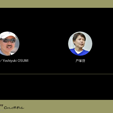
oshiyuki OSUMI
戸塚啓