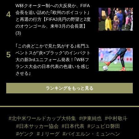
W杯クオーター制への大反発か、FIFA
会長を追い詰めた｢欧州のボイコット｣
と再選の行方【FIFA3兆円の野望と2度
のオウンゴール、来年3月の会長選】
(3)
｢この炎どこかで見た気がする｣名門ユ
ベントスが“炎×ブラック”のインパクト
大の新3rdユニフォーム発表！｢W杯フ
ランス大会の日本代表の色違いを感じ
させる｣
ランキングをもっと見る
#北中米ワールドカップ大特集
#伊東純也
#中村敬斗
#日本サッカー協会
#日本代表
#ジュビロ磐田
#ゲンク
#Ｊリーグ
#バイエルン・ミュンヘン