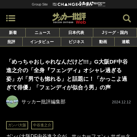
Group Site
新着
ニュース
日本代表
Jリーグ・国内
批評
インタビュー
ビジネス
動画
連載
「めっちゃおしゃれなんだけど!!!」G大阪DF中谷
進之介の「全身『フェンディ』オシャレ過ぎる
姿」が「男でも惚れる」と話題に！「かっこよ過
ぎて俳優」「フェンディが似合う男」の声
サッカー批評編集部
2024.12.12
ガンバ大阪
中谷進之介
ガンバ大阪DF中谷進之介が、サッカーファン・サポータ