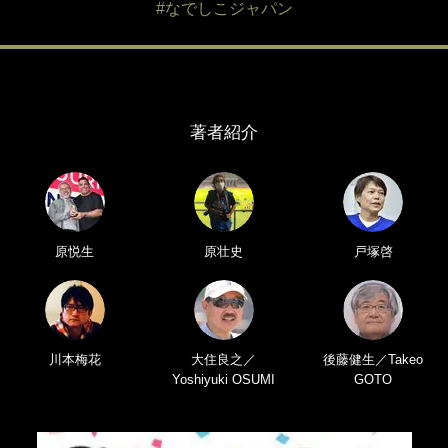
#なでしこジャパン
著者紹介
原悦生
原壮史
戸塚啓
川本梅花
大住良之／
後藤健生／Takeo
Yoshiyuki OSUMI
GOTO