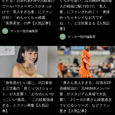
ビビる」日本代表FW小川航基の
くちゃ可愛い」J1川崎MF橘田健
ゴールパフォーマンスがきっか
人の祝福に駆け付けた「美人
けで「美人すぎる妻」にファン
妻」にファンざわめく！「奥様
注目！「めちゃくちゃ綺麗」
めっちゃキレイなお方です
「美男美女」の声【人気記事】
ね…！」と注目集まる【人気記
事】
サッカー批評編集部
サッカー批評編集部
「身長差がいい感じ」川口春奈
「奥さん美人すぎる」J2清水DF
と三笘薫の「肩くっつけショッ
高橋祐治の「元AKB48メンバー
ト」が大反響！「え!かわいい!か
妻」がスタジアム来場で大反
っこいい!最高」「この絵最強過
響！「Jリーガの奥さん綺麗過ぎ
ぎる」とファン興奮【人気記
てビビるシリーズ」などファン
事】
驚き【人気記事】