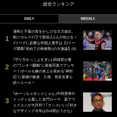
総合ランキング
DAILY
WEEKLY
浦和と千葉の首をかしげる主力放出、
柏リカルドの下で新加入2人が化ける！
Jリーグに必要な外国人選手は【Jリー
グ開幕｢初めての秋春制｣の大激論】(4)
｢守り方かっこよすぎ｣上田綺世が妻
の“ワンオペ騒動”に家族写真でアンサ
ー！ボールも嫁の炎上も収める“神対
応”に新婚の板倉、久保、長友夫妻も
続々エール！
｢めーっちゃオシャじゃん｣中田英寿や
トッティも愛した名門ローマ、新アウ
ェイユニが大評判！｢カッコいい｣｢好き
なデザイン｣｢今年は2nd買おうかな｣