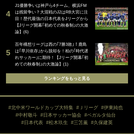
J1優勝争いは神戸ら4チーム、横浜FM
は残留争い？大混戦のJ2はRB大宮に注
目！歴代最強の日本代表をJリーグから
【Jリーグ開幕｢初めての秋春制｣の大激
論】(6)
百年構想リーグは西の｢7勝3敗｣！鹿島
は｢早川依存｣から脱却を！柏の｢時代遅
れサッカー｣に期待！【Jリーグ開幕｢初
めての秋春制｣の大激論】(1)
ランキングをもっと見る
#北中米ワールドカップ大特集
#Ｊリーグ
#伊東純也
#中村敬斗
#日本サッカー協会
#ベガルタ仙台
#日本代表
#松木玖生
#三笘薫
#久保建英