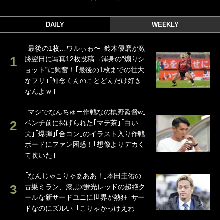
DAILY
WEEKLY
｢最後の1枚…ワルぃゎ〜｣鈴木優磨が激
勝翌日に写真12枚投稿→渾身の“煽りシ
ョット”に興奮！｢最後の1枚までの壮大
なフリ｣｢知念くんのことどんだけ好き
なんよｗ｣
｢マジでなんちゅー作戦なの槙野監督w｣
ベンチ前に掲げられた｢マテ茶｣｢白い
犬｣｢爆弾｣｢合コン｣のイラスト入り作戦
ボードにファン困惑！｢想像よりデカく
て吹いた｣
｢なんじゃこりゃあああ！｣本田圭佑の
古巣ミラン、漆黒×蛍光レッドの超絶ク
ールな新サードユニに世界が熱狂｢サー
ドなのにズルい｣｢こりゃかっけえわ｣