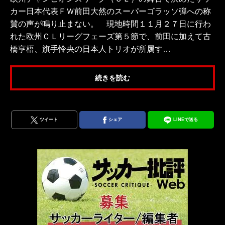
カー日本代表ＦＷ前田大然のスーパーゴラッソ弾への称
賛の声が鳴り止まない。 現地時間１１月２７日に行わ
れた欧州ＣＬリーグフェーズ第５節で、前田に加えて古
橋亨梧、旗手怜央の日本人トリオが所属す…
続きを読む
ツイート
シェア
LINEで送る