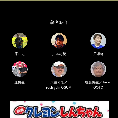
著者紹介
原壮史
川本梅花
戸塚啓
原悦生
大住良之／
後藤健生／Takeo
Yoshiyuki OSUMI
GOTO