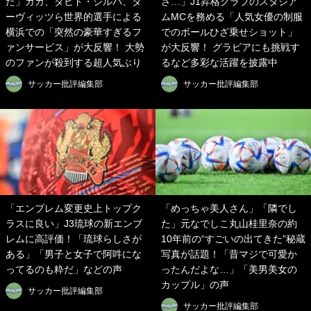
た」カカ、ダビド・シルバ、ダ
さ…」J1昇格クラブのスタジア
ーヴィッツら世界的選手による
ムMCを務める「人気女優の制服
横浜での「突然の豪華すぎるフ
でのボールひざ乗せショット」
ァンサービス」が大反響！ 大勢
が大反響！ グラビアにも挑戦す
のファンが殺到する超人気ぶり
るなど多彩な活躍を披露中
サッカー批評編集部
サッカー批評編集部
「エンブレム変更史上トップク
「めっちゃ美人さん」「隣でし
ラスに良い」J3琉球の新エンブ
た」元なでしこ丸山桂里奈の約
レムに高評価！「琉球らしさが
10年前の“すごいの出てきた”秘蔵
ある」「男子と女子で阿吽にな
写真が話題！「昔マジで可愛か
ってるのも粋だ」などの声
ったんだよな…」「美男美女の
カップル」の声
サッカー批評編集部
サッカー批評編集部