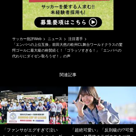
サッカー批評Web
ニュース
注目選手
「エンバペの上位互換」前田大然の欧州CL舞台ワールドクラスの驚
愕ゴールに最大級の称賛続く！「ゴラッソすぎる！」「エンバペの
代わりにダイゼン取ろうぜ！」の声
関連記事
「ファンサがエグすぎて泣い
「超絶可愛い」「反則級の!?可愛