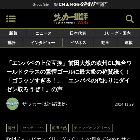
Group Site
新着
ニュース
日本代表
Jリーグ・国内
批評
インタビュー
ビジネス
動画
連載
「エンバペの上位互換」前田大然の欧州CL舞台ワ
ールドクラスの驚愕ゴールに最大級の称賛続く！
「ゴラッソすぎる！」「エンバペの代わりにダイ
ゼン取ろうぜ！」の声
サッカー批評編集部
2024.11.29
海外
セルティック
前田大然
チャンピオンズリーグ
欧州チャンピオンズリーグ（ＣＬ）の舞台で決めたサッ