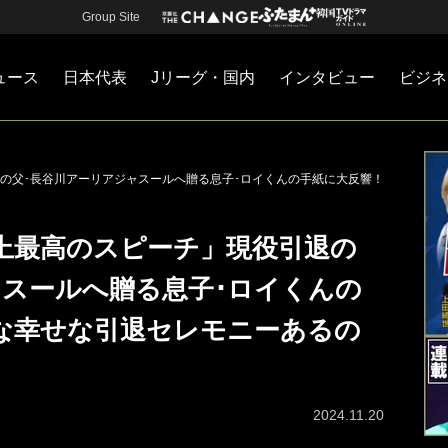
Group Site
ュース
日本代表
Jリーグ・国内
インタビュー
ビジネ
・国内
カー
ネジメント
Jリーグ・国内
戦術
注目選手
海外サッカー
監督
マネー
チームマネジメント
日本代表
の父･長谷川アーリアジャスールへ贈る息子･ロイくんの手紙に大反響！
上最高のスピーチ」現役引退の
ャスールへ贈る息子･ロイくんの
な幸せな引退セレモニーあるの
2024.11.20