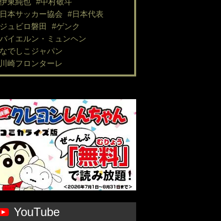
#伊東純也
#中村敬斗
#日本サッカー協会
#日本代表
#ジュビロ磐田
#ゲンク
#バイエルン・ミュンヘン
#なでしこジャパン
#川崎フロンターレ
YouTube