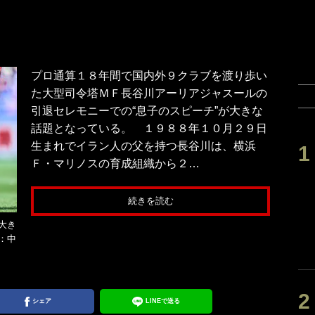
プロ通算１８年間で国内外９クラブを渡り歩い
た大型司令塔ＭＦ長谷川アーリアジャスールの
引退セレモニーでの“息子のスピーチ”が大きな
話題となっている。 １９８８年１０月２９日
生まれでイラン人の父を持つ長谷川は、横浜
Ｆ・マリノスの育成組織から２…
続きを読む
大き
：中
シェア
LINEで送る