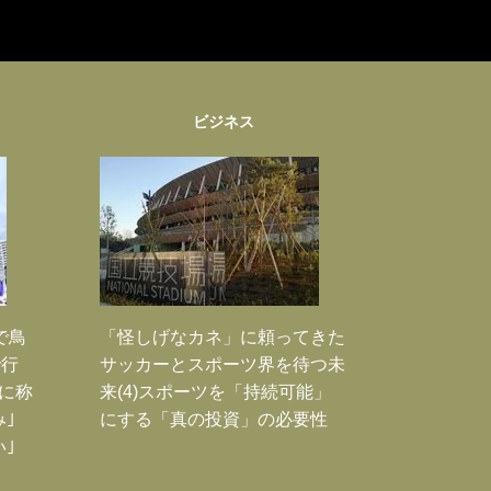
ビジネス
で鳥
「怪しげなカネ」に頼ってきた
で行
サッカーとスポーツ界を待つ未
に称
来(4)スポーツを「持続可能」
｣
にする「真の投資」の必要性
｣