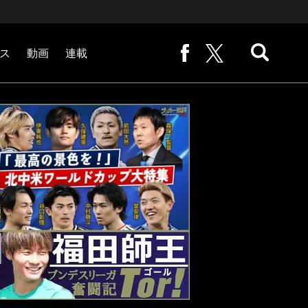
ス
動画
連載
熊崎敬の「路地から始まる処世術」
下田恒幸の「10倍面白くなるサッカー中継の見方」
サッカー批評PHOTOギャラリー「ピッチの焦点」
後藤健生の「蹴球放浪記」
原悦生PHOTOギャラリー「サッカー遠近」
「だれかに言いたくなる記録」
福田師王「ブンデスリーガ奮闘記 Tor!」
大住良之の「この世界のコーナーエリアから」