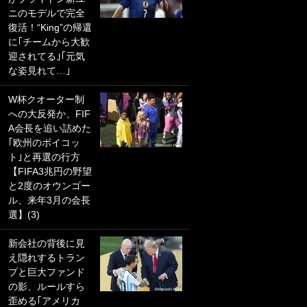
ニのモデルで完全
PKにイタリア代表
復活！“King”の帰還
GKも成す術なし！
に｢チームから大歓
｢ノーチャンスすぎ
迎されてる｣｢元気
るわ｣｢綺世のPKの
な姿見れて…｣
上手さは世界屈指
かも｣
W杯クオーター制
への大反発か、FIF
｢また敬斗が魚に
A会長を追い詰めた
笑｣菅原由勢がW杯
｢欧州のボイコッ
戦士の夏休み秘蔵
ト｣と再選の行方
ショット公開！ 川
【FIFA3兆円の野望
口春奈と結婚のモ
と2度のオウンゴー
テ男も登場で｢写真
ル、来年3月の会長
全部楽しそう｣｢タ
選】(3)
ケの水中かわいす
ぎる」
新会社の背後に見
え隠れするトラン
｢セカンドで決まり
プと巨大ファンド
だな｣19歳の日本代
の影、ルールすら
表MFが加入したス
歪める｢アメリカ
ペイン名門、“地中