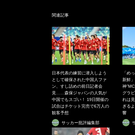
関連記事
日本代表の練習に潜入しよう
「めっ
として確保された中国人ファ
新鮮」
ン、すし詰めの前日記者会
神”M
見……森保ジャパンの人気が
グラビ
中国でもスゴい！ 19日開催の
れは見
試合はチケット完売で6万人の
ぎるよ
観客予想
響
サッカー批評編集部