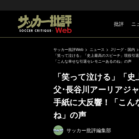
批評
ニ
Jリーグ
戦術
注目選手
海外サッ
監督
マネー
チームマ
日本代表
サッカー批評Web
ニュース
Jリーグ・国内
「笑って泣ける」「史上最高のスピーチ」現役引退
「こんな幸せな引退セレモニーあるのね」の声
「笑って泣ける」「史
父･長谷川アーリアジ
手紙に大反響！「こん
ね」の声
サッカー批評編集部