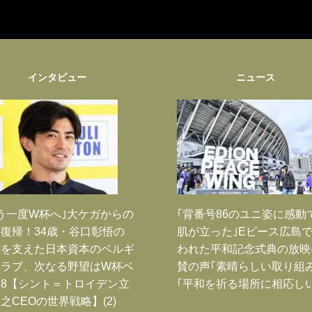
インタビュー
ニュース
う一度W杯へ｣大ケガからの
｢背番号86のユニ姿に感動
復帰！34歳・谷口彰悟の
肌が立った｣Eピース広島
跡を支えた日本資本のベルギ
われた平和記念式典の放映
クラブ、次なる野望はW杯ベ
賛の声｢素晴らしい取り組み
8【シント＝トロイデン立
｢平和を祈る場所に相応しい
之CEOの世界戦略】(2)