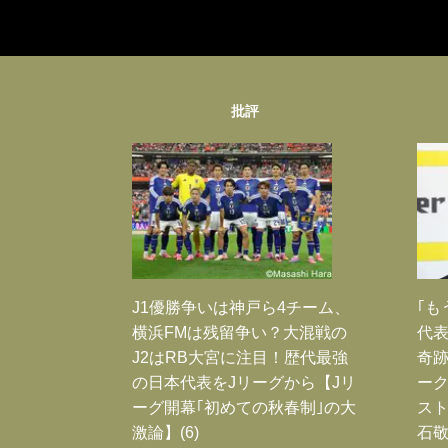
批評
J1優勝争いは神戸ら4チーム、
｢も
横浜FMは残留争い？大混戦の
代表
J2はRB大宮に注目！歴代最強
奇
の日本代表をJリーグから【Jリ
ー
ーグ開幕｢初めての秋春制｣の大
スト
激論】(6)
石敬