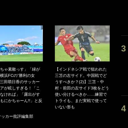
ちゃ素敵っす」「緑が
【インドネシア戦で狙われた
横浜FCの“勝利の女
三笘の左サイド。中国戦でど
C三田萌日香のサッカー
うすべきか？(2)】三笘・中
アが眩しすぎる！「こ
村・前田の左サイド3枚をどう
なければ」「露出がす
使い分けるべきか……練習で
もにかちゃーん!!」と反
トライも、まだ実戦で使って
いない形も
サッカー批評編集部