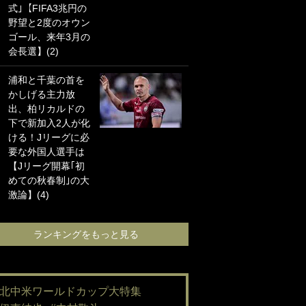
式｣【FIFA3兆円の
海の夕日”新アウェ
野望と2度のオウン
イユニに大反響｢か
ゴール、来年3月の
っこよすぎ｣｢革新
会長選】(2)
的｣｢ソソられる！｣
浦和と千葉の首を
｢お土産最高すぎ
かしげる主力放
笑｣｢どうやって入
出、柏リカルドの
手？｣ブライトン帰
下で新加入2人が化
還の三笘薫、同僚
ける！Jリーグに必
に“ポケカ”をプレゼ
要な外国人選手は
ント！｢薫の笑顔見
【Jリーグ開幕｢初
れてよかった｣｢大
めての秋春制｣の大
喜びのリュテル可
激論】(4)
愛すぎ｣
ランキングをもっと見る
ランキングをも
#北中米ワールドカップ大特集