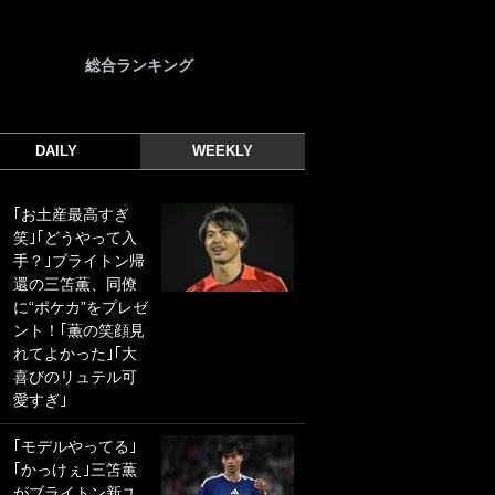
総合ランキング
DAILY
WEEKLY
｢お土産最高すぎ
｢光の速さじゃん｣
笑｣｢どうやって入
｢えっぐいミドル｣
手？｣ブライトン帰
ドイツ名門移籍の
還の三笘薫、同僚
日本代表23歳ボラ
に“ポケカ”をプレゼ
ンチ、移籍後初ゴ
ント！｢薫の笑顔見
ールに驚愕！｢見た
れてよかった｣｢大
事ないシュートや｣
喜びのリュテル可
｢聡がどんどん遠く
愛すぎ｣
なっていく」
｢モデルやってる｣
｢誰が止めれんねん
｢かっけぇ｣三笘薫
w｣フェイエ上田綺
がブライトン新ユ
世の“神コース”弾丸