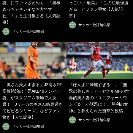
妻」にファンざわめく！「奥様
っこいい!最高」「この絵最強過
めっちゃキレイなお方です
ぎる」とファン興奮【人気記
ね…！」と注目集まる【人気記
事】
事】
サッカー批評編集部
サッカー批評編集部
「奥さん美人すぎる」J2清水DF
「ほんまに綺麗すぎる…」「無
高橋祐治の「元AKB48メンバー
双の美しさ」アーセナルMFの世
妻」がスタジアム来場で大反
界的美人妻の「ユニフォームワ
響！「Jリーガの奥さん綺麗過ぎ
ンピ姿」が話題に！ 「勝利の女
てビビるシリーズ」などファン
神」と称えられた衝撃的投稿
驚き【人気記事】
サッカー批評編集部
サッカー批評編集部