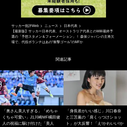
サッカー批評Web
ニュース
日本代表
【最新版】サッカー日本代表、オーストラリア代表とのW杯最終予
選の「予想スタメン＆フォーメーション」！ 森保ジャパンの主将欠
場で、代役ボランチはあの“衝撃ゴール”のMFか
関連記事
「奥さん美人すぎる」「めちゃ
「身長差がいい感じ」川口春奈
くちゃ可愛い」J1川崎MF橘田健
と三笘薫の「肩くっつけショッ
人の祝福に駆け付けた「美人
ト」が大反響！「え!かわいい!か