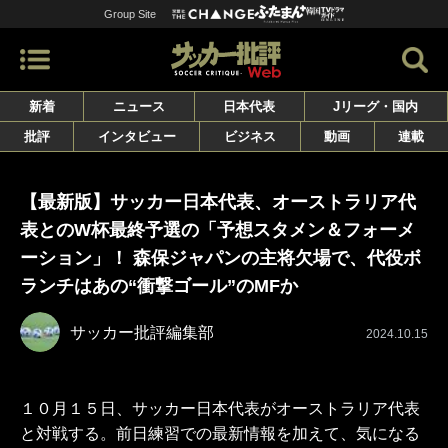
Group Site
新着
ニュース
日本代表
Jリーグ・国内
批評
インタビュー
ビジネス
動画
連載
【最新版】サッカー日本代表、オーストラリア代
表とのW杯最終予選の「予想スタメン＆フォーメ
ーション」！ 森保ジャパンの主将欠場で、代役ボ
ランチはあの“衝撃ゴール”のMFか
サッカー批評編集部
2024.10.15
１０月１５日、サッカー日本代表がオーストラリア代表
と対戦する。前日練習での最新情報を加えて、気になる