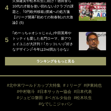
久保建英や松木玖生に続け！徳田誉ら
10代の才能を使い切れないJクラブの課
題と、｢0円欧州移籍｣撲滅への処方箋
【Jリーグ開幕｢初めての秋春制｣の大激
論】(5)
｢めーっちゃオシャじゃん｣中田英寿や
トッティも愛した名門ローマ、新アウ
ェイユニが大評判！｢カッコいい｣｢好き
なデザイン｣｢今年は2nd買おうかな｣
ランキングをもっと見る
#北中米ワールドカップ大特集
#Ｊリーグ
#伊東純也
#中村敬斗
#日本サッカー協会
#日本代表
#ジュビロ磐田
#ベガルタ仙台
#松木玖生
#なでしこジャパン