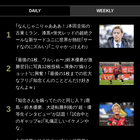
DAILY
WEEKLY
｢なんじゃこりゃあああ！｣本田圭佑の
古巣ミラン、漆黒×蛍光レッドの超絶ク
ールな新サードユニに世界が熱狂｢サー
ドなのにズルい｣｢こりゃかっけえわ｣
｢最後の1枚…ワルぃゎ〜｣鈴木優磨が激
勝翌日に写真12枚投稿→渾身の“煽りシ
ョット”に興奮！｢最後の1枚までの壮大
なフリ｣｢知念くんのことどんだけ好き
なんよｗ｣
｢知念さんを煽ってたのと同じ人？｣鹿
島・鈴木優磨、大逆転勝利後の“超・優
等生インタビュー”が話題！｢試合中と
のギャップw｣｢礼儀正しいイケメンや
な」