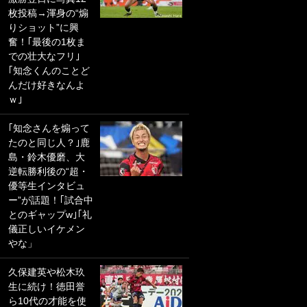
枚投稿→渾身の“煽
PKにイタリア代表
りショット”に興
GKも成す術なし！
奮！｢最後の1枚ま
｢ノーチャンスすぎ
での壮大なフリ｣
るわ｣｢綺世のPKの
｢知念くんのことど
上手さは世界屈指
んだけ好きなんよ
かも｣
ｗ｣
｢また敬斗が魚に
｢知念さんを煽って
笑｣菅原由勢がW杯
たのと同じ人？｣鹿
戦士の夏休み秘蔵
島・鈴木優磨、大
ショット公開！ 川
逆転勝利後の“超・
口春奈と結婚のモ
優等生インタビュ
テ男も登場で｢写真
ー”が話題！｢試合中
全部楽しそう｣｢タ
とのギャップw｣｢礼
ケの水中かわいす
儀正しいイケメン
ぎる」
やな」
｢お土産最高すぎ
久保建英や松木玖
笑｣｢どうやって入
生に続け！徳田誉
手？｣ブライトン帰
ら10代の才能を使
還の三笘薫、同僚