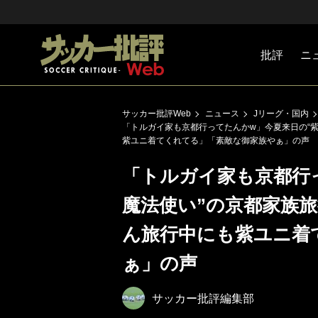
批評
ニ
Jリーグ
戦術
注目選手
海外サッ
監督
マネー
チームマ
日本代表
サッカー批評Web
ニュース
Jリーグ・国内
「トルガイ家も京都行ってたんかw」今夏来日の“
紫ユニ着てくれてる」「素敵な御家族やぁ︎」の声
「トルガイ家も京都行
魔法使い”の京都家族
ん旅行中にも紫ユニ着
ぁ︎」の声
サッカー批評編集部