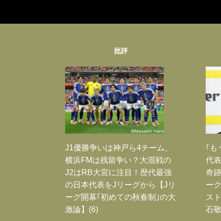
批評
J1優勝争いは神戸ら4チーム、
｢も
横浜FMは残留争い？大混戦の
代表
J2はRB大宮に注目！歴代最強
奇
の日本代表をJリーグから【Jリ
ー
ーグ開幕｢初めての秋春制｣の大
スト
激論】(6)
石敬