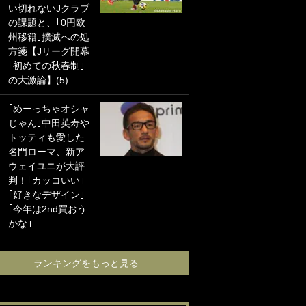
い切れないJクラブ
に“ポケカ”をプレゼ
の課題と、｢0円欧
ント！｢薫の笑顔見
州移籍｣撲滅への処
れてよかった｣｢大
方箋【Jリーグ開幕
喜びのリュテル可
｢初めての秋春制｣
愛すぎ｣
の大激論】(5)
浦和と千葉の首を
｢めーっちゃオシャ
かしげる主力放
じゃん｣中田英寿や
出、柏リカルドの
トッティも愛した
下で新加入2人が化
名門ローマ、新ア
ける！Jリーグに必
ウェイユニが大評
要な外国人選手は
判！｢カッコいい｣
【Jリーグ開幕｢初
｢好きなデザイン｣
めての秋春制｣の大
｢今年は2nd買おう
激論】(4)
かな｣
ランキングをも
ランキングをもっと見る