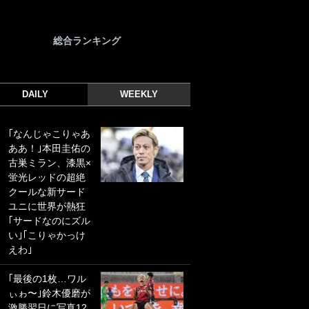
総合ランキング
DAILY
WEEKLY
｢なんじゃこりゃあ
｢光の速さじゃん｣
ああ！｣本田圭佑の
｢えっぐいミドル｣
古巣ミラン、漆黒×
ドイツ名門移籍の
蛍光レッドの超絶
日本代表23歳ボラ
クールな新サード
ンチ、移籍後初ゴ
ユニに世界が熱狂
ールに驚愕！｢見た
｢サードなのにズル
事ないシュートや｣
い｣｢こりゃかっけ
｢聡がどんどん遠く
えわ｣
なっていく」
｢最後の1枚…ワル
｢誰が止めれんねん
ぃゎ〜｣鈴木優磨が
w｣フェイエ上田綺
激勝翌日に写真12
世の“神コース”弾丸