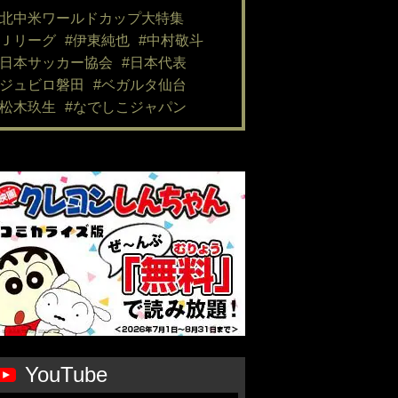
#北中米ワールドカップ大特集
#Ｊリーグ
#伊東純也
#中村敬斗
#日本サッカー協会
#日本代表
#ジュビロ磐田
#ベガルタ仙台
#松木玖生
#なでしこジャパン
YouTube