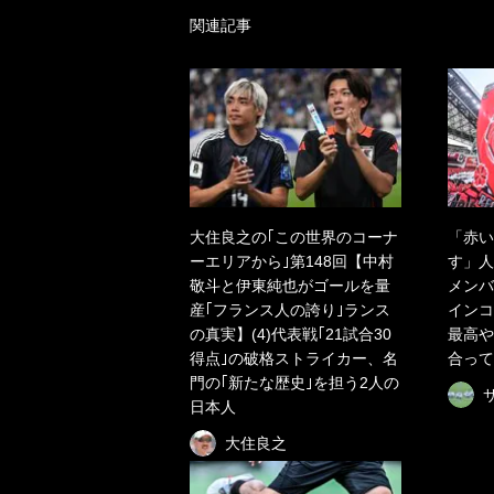
関連記事
大住良之の｢この世界のコーナ
「赤い
ーエリアから｣第148回【中村
す」人
敬斗と伊東純也がゴールを量
メンバ
産｢フランス人の誇り｣ランス
インコ
の真実】(4)代表戦｢21試合30
最高や
得点｣の破格ストライカー、名
合って
門の｢新たな歴史｣を担う2人の
日本人
大住良之