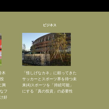
ビジネス
鈴木
「怪しげなカネ」に頼ってきた
枚投
サッカーとスポーツ界を待つ未
に興
来(4)スポーツを「持続可能」
大なフ
にする「真の投資」の必要性
だけ好