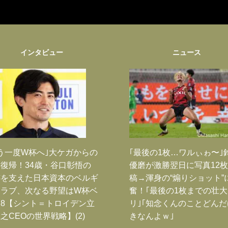
インタビュー
ニュース
う一度W杯へ｣大ケガからの
｢最後の1枚…ワルぃゎ〜｣
復帰！34歳・谷口彰悟の
優磨が激勝翌日に写真12
跡を支えた日本資本のベルギ
稿→渾身の“煽りショット”
クラブ、次なる野望はW杯ベ
奮！｢最後の1枚までの壮
8【シント＝トロイデン立
リ｣｢知念くんのことどん
之CEOの世界戦略】(2)
きなんよｗ｣