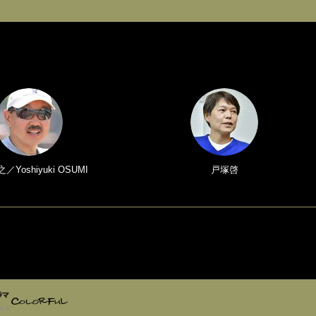
Yoshiyuki OSUMI
戸塚啓