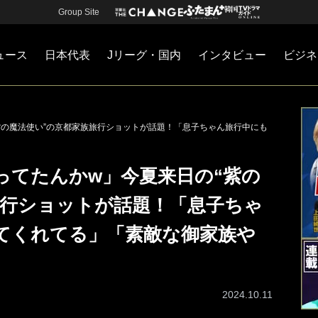
Group Site
ュース
日本代表
Jリーグ・国内
インタビュー
ビジネ
・国内
カー
ネジメント
Jリーグ・国内
戦術
注目選手
海外サッカー
監督
マネー
チームマネジメント
日本代表
紫の魔法使い”の京都家族旅行ショットが話題！「息子ちゃん旅行中にも
ってたんかw」今夏来日の“紫の
旅行ショットが話題！「息子ちゃ
てくれてる」「素敵な御家族や
2024.10.11