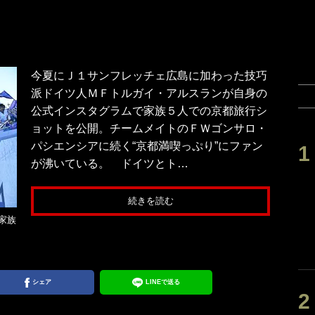
今夏にＪ１サンフレッチェ広島に加わった技巧
派ドイツ人ＭＦトルガイ・アルスランが自身の
公式インスタグラムで家族５人での京都旅行シ
ョットを公開。チームメイトのＦＷゴンサロ・
パシエンシアに続く“京都満喫っぷり”にファン
が沸いている。 ドイツとト…
続きを読む
家族
シェア
LINEで送る