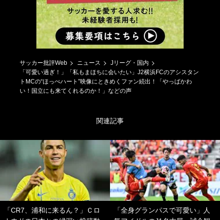
サッカー批評Web
ニュース
Jリーグ・国内
「可愛い過ぎ！」「私もまほちに会いたい」J2横浜FCのアシスタン
トMCの“ほっぺハート”映像にときめくファン続出！「やっばかわ
い！国立にも来てくれるのか！」などの声
関連記事
「CR7、浦和に来るん？」Ｃロ
「全身グランパスで可愛い」人