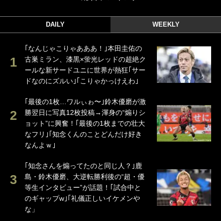
DAILY
WEEKLY
｢なんじゃこりゃあああ！｣本田圭佑の
古巣ミラン、漆黒×蛍光レッドの超絶ク
ールな新サードユニに世界が熱狂｢サー
ドなのにズルい｣｢こりゃかっけえわ｣
｢最後の1枚…ワルぃゎ〜｣鈴木優磨が激
勝翌日に写真12枚投稿→渾身の“煽りシ
ョット”に興奮！｢最後の1枚までの壮大
なフリ｣｢知念くんのことどんだけ好き
なんよｗ｣
｢知念さんを煽ってたのと同じ人？｣鹿
島・鈴木優磨、大逆転勝利後の“超・優
等生インタビュー”が話題！｢試合中と
のギャップw｣｢礼儀正しいイケメンや
な」