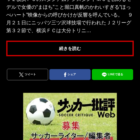
デルで女優の“まほち”こと堀口真帆のかわいすぎる“ほっ
ぺハート”映像からの呼びかけが反響を呼んでいる。 ９
月２１日にニッパツ三ツ沢球技場で行われたＪ２リーグ
第３２節で、横浜ＦＣは大分トリニ…
続きを読む
ツイート
シェア
LINEで送る