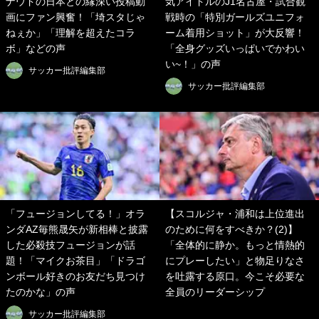
ナウドの日本との縁深い投稿動
気アイドルのJ1名古屋・試合観
画にファン興奮！「埼スタじゃ
戦時の「特別ガールズユニフォ
ねぇか」「理解を超えたコラ
ーム着用ショット」が大反響！
ボ」などの声
「全身グッズいっぱいでかわい
い~！」の声
サッカー批評編集部
サッカー批評編集部
「フュージョンしてる！」オラ
【スコルジャ・浦和は上位進出
ンダAZ毎熊晟矢が新相棒と披露
のために何をすべきか？(2)】
した必殺技フュージョンが話
「全体的に静か。もっと情熱的
題！「マイクお茶目」「ドラゴ
にプレーしたい」と物足りなさ
ンボール好きのお友だち見つけ
を吐露する原口。今こそ必要な
たのかな」の声
全員のリーダーシップ
サッカー批評編集部