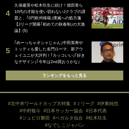
久保建英や松木玖生に続け！徳田誉ら
10代の才能を使い切れないJクラブの課
題と、｢0円欧州移籍｣撲滅への処方箋
【Jリーグ開幕｢初めての秋春制｣の大激
論】(5)
｢めーっちゃオシャじゃん｣中田英寿や
トッティも愛した名門ローマ、新アウ
ェイユニが大評判！｢カッコいい｣｢好き
なデザイン｣｢今年は2nd買おうかな｣
ランキングをもっと見る
#北中米ワールドカップ大特集
#Ｊリーグ
#伊東純也
#中村敬斗
#日本サッカー協会
#日本代表
#ジュビロ磐田
#ベガルタ仙台
#松木玖生
#なでしこジャパン