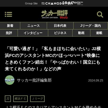
Group Site
新着
ニュース
日本代表
Jリーグ・国内
批評
インタビュー
ビジネス
動画
連載
「可愛い過ぎ！」「私もまほちに会いたい」J2横
浜FCのアシスタントMCの“ほっぺハート”映像に
ときめくファン続出！「やっばかわい！国立にも
来てくれるのか！」などの声
サッカー批評編集部
2024.09.25
J2
横浜ＦＣ
Ｊリーグ
Ｊ２横浜ＦＣのスタジアムアシスタントＭＣを務めるモ