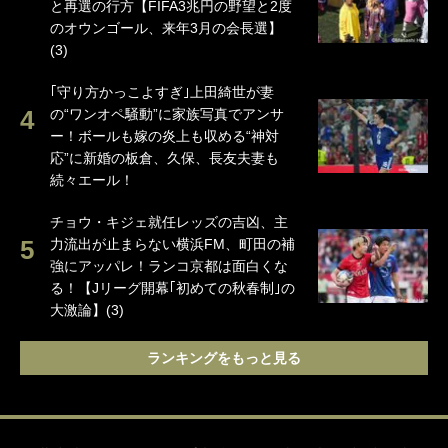
と再選の行方【FIFA3兆円の野望と2度
のオウンゴール、来年3月の会長選】
(3)
｢守り方かっこよすぎ｣上田綺世が妻
の“ワンオペ騒動”に家族写真でアンサ
ー！ボールも嫁の炎上も収める“神対
応”に新婚の板倉、久保、長友夫妻も
続々エール！
チョウ・キジェ就任レッズの吉凶、主
力流出が止まらない横浜FM、町田の補
強にアッパレ！ランコ京都は面白くな
る！【Jリーグ開幕｢初めての秋春制｣の
大激論】(3)
ランキングをもっと見る