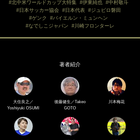
#北中米ワールドカップ大特集
#伊東純也
#中村敬斗
#日本サッカー協会
#日本代表
#ジュビロ磐田
#ゲンク
#バイエルン・ミュンヘン
#なでしこジャパン
#川崎フロンターレ
著者紹介
大住良之／
後藤健生／Takeo
川本梅花
Yoshiyuki OSUMI
GOTO