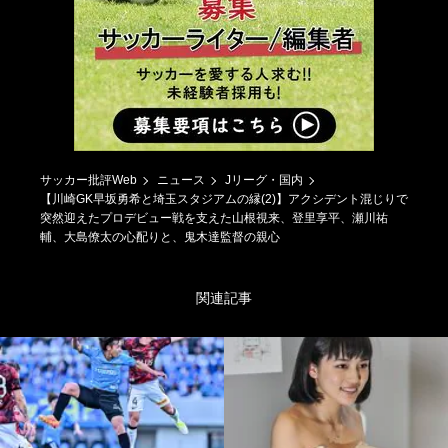
サッカー批評Web
ニュース
Jリーグ・国内
【川崎GK早坂勇希と埼玉スタジアムの縁(2)】アクシデント混じりで
突然迎えたプロデビュー戦を支えた山根視来、登里享平、瀬川祐
輔、大島僚太の心配りと、鬼木達監督の親心
関連記事