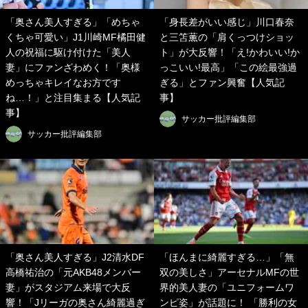
「奥さん美人すぎる」「めちゃ
「身長差がいい感じ」川口春奈
くちゃ可愛い」J1川崎MF橘田健
と三笘薫の「肩くっつけショッ
人の祝福に駆け付けた「美人
ト」が大反響！「え!かわいい!か
妻」にファンざわめく！「奥様
っこいい!最高」「この絵最強過
めっちゃキレイなお方です
ぎる」とファン興奮【人気記
ね…！」と注目集まる【人気記
事】
事】
サッカー批評編集部
サッカー批評編集部
「奥さん美人すぎる」J2清水DF
「ほんまに綺麗すぎる…」「無
高橋祐治の「元AKB48メンバー
双の美しさ」アーセナルMFの世
妻」がスタジアム来場で大反
界的美人妻の「ユニフォームワ
響！「Jリーガの奥さん綺麗過ぎ
ンピ姿」が話題に！ 「勝利の女