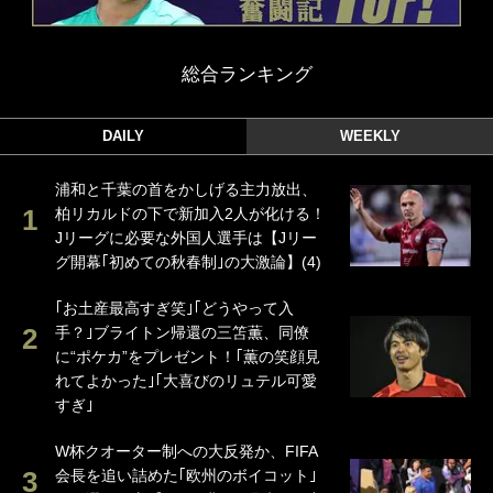
総合ランキング
DAILY
WEEKLY
浦和と千葉の首をかしげる主力放出、
柏リカルドの下で新加入2人が化ける！
Jリーグに必要な外国人選手は【Jリー
グ開幕｢初めての秋春制｣の大激論】(4)
｢お土産最高すぎ笑｣｢どうやって入
手？｣ブライトン帰還の三笘薫、同僚
に“ポケカ”をプレゼント！｢薫の笑顔見
れてよかった｣｢大喜びのリュテル可愛
すぎ｣
W杯クオーター制への大反発か、FIFA
会長を追い詰めた｢欧州のボイコット｣