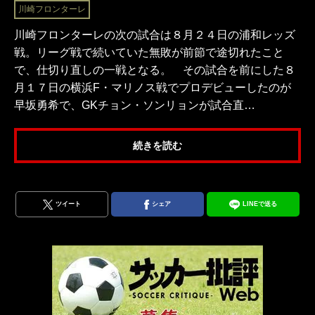
川崎フロンターレ
川崎フロンターレの次の試合は８月２４日の浦和レッズ
戦。リーグ戦で続いていた無敗が前節で途切れたこと
で、仕切り直しの一戦となる。 その試合を前にした８
月１７日の横浜F・マリノス戦でプロデビューしたのが
早坂勇希で、GKチョン・ソンリョンが試合直…
続きを読む
ツイート
シェア
LINEで送る