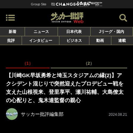
Group Site
新着
ニュース
日本代表
Jリーグ・国内
批評
インタビュー
ビジネス
動画
連載
（1）
（2）
【川崎GK早坂勇希と埼玉スタジアムの縁(2)】ア
クシデント混じりで突然迎えたプロデビュー戦を
支えた山根視来、登里享平、瀬川祐輔、大島僚太
の心配りと、鬼木達監督の親心
サッカー批評編集部
2024.08.21