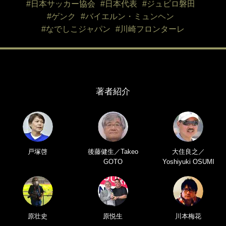
#日本サッカー協会
#日本代表
#ジュビロ磐田
#ゲンク
#バイエルン・ミュンヘン
#なでしこジャパン
#川崎フロンターレ
著者紹介
戸塚啓
後藤健生／Takeo
大住良之／
GOTO
Yoshiyuki OSUMI
原壮史
原悦生
川本梅花