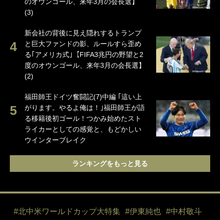
のオウンゴール、来年3月の会長選】
(3)
新会社の背後に見え隠れするトランプ
と巨大ファンドの影、ルールすら歪め
る｢アメリカ式｣【FIFA3兆円の野望と2
度のオウンゴール、来年3月の会長選】
(2)
福田師王ドイツ奮闘記(7)中編 ｢這い上
がります。やるよ俺は！｣福田師王が語
る移籍後初ゴール！つかみ始めたスト
ライカーとしての感覚と、もどかしい
ウインターブレイク
ランキングをもっと見る
#北中米ワールドカップ大特集
#伊東純也
#中村敬斗