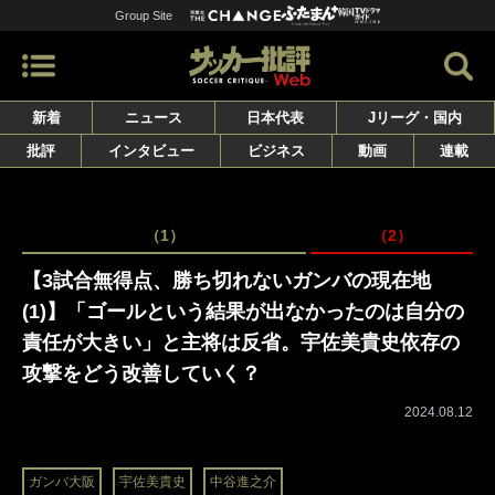
Group Site
新着
ニュース
日本代表
Jリーグ・国内
批評
インタビュー
ビジネス
動画
連載
（1）
（2）
【3試合無得点、勝ち切れないガンバの現在地
(1)】「ゴールという結果が出なかったのは自分の
責任が大きい」と主将は反省。宇佐美貴史依存の
攻撃をどう改善していく？
2024.08.12
ガンバ大阪
宇佐美貴史
中谷進之介