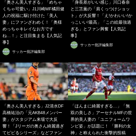
「奥さん美人すぎる」「めちゃ
「身長差がいい感じ」川口春奈
くちゃ可愛い」J1川崎MF橘田健
と三笘薫の「肩くっつけショッ
人の祝福に駆け付けた「美人
ト」が大反響！「え!かわいい!か
妻」にファンざわめく！「奥様
っこいい!最高」「この絵最強過
めっちゃキレイなお方です
ぎる」とファン興奮【人気記
ね…！」と注目集まる【人気記
事】
事】
サッカー批評編集部
サッカー批評編集部
「奥さん美人すぎる」J2清水DF
「ほんまに綺麗すぎる…」「無
高橋祐治の「元AKB48メンバー
双の美しさ」アーセナルMFの世
妻」がスタジアム来場で大反
界的美人妻の「ユニフォームワ
響！「Jリーガの奥さん綺麗過ぎ
ンピ姿」が話題に！ 「勝利の女
てビビるシリーズ」などファン
神」と称えられた衝撃的投稿