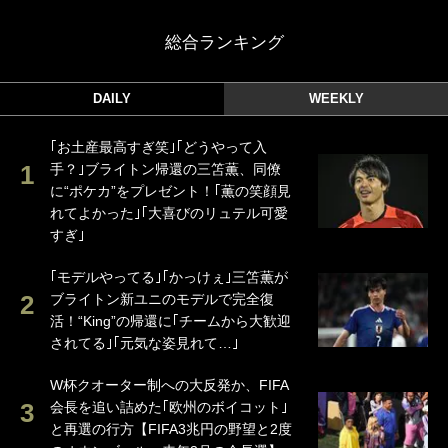
総合ランキング
DAILY
WEEKLY
｢お土産最高すぎ笑｣｢どうやって入
手？｣ブライトン帰還の三笘薫、同僚
に“ポケカ”をプレゼント！｢薫の笑顔見
れてよかった｣｢大喜びのリュテル可愛
すぎ｣
｢モデルやってる｣｢かっけぇ｣三笘薫が
ブライトン新ユニのモデルで完全復
活！“King”の帰還に｢チームから大歓迎
されてる｣｢元気な姿見れて…｣
W杯クオーター制への大反発か、FIFA
会長を追い詰めた｢欧州のボイコット｣
と再選の行方【FIFA3兆円の野望と2度