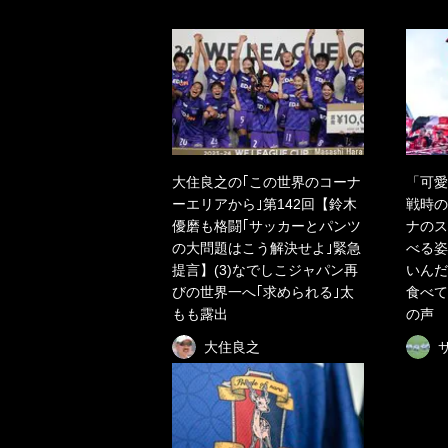
大住良之の｢この世界のコーナ
「可愛
ーエリアから｣第142回【鈴木
戦時の
優磨も格闘｢サッカーとパンツ
ナのス
の大問題はこう解決せよ｣緊急
べる姿
提言】(3)なでしこジャパン再
いんだ
びの世界一へ｢求められる｣太
食べて
もも露出
の声
大住良之