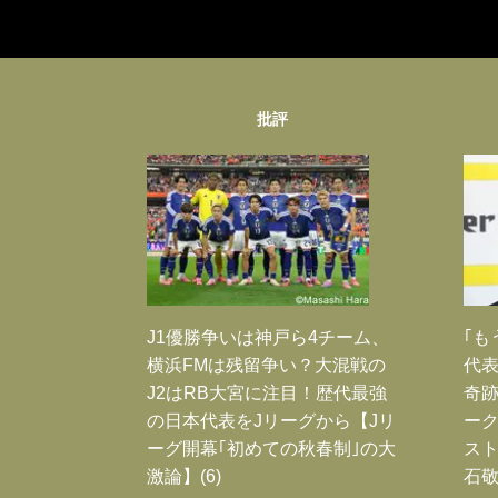
批評
J1優勝争いは神戸ら4チーム、
｢も
横浜FMは残留争い？大混戦の
代表
J2はRB大宮に注目！歴代最強
奇
の日本代表をJリーグから【Jリ
ー
ーグ開幕｢初めての秋春制｣の大
スト
激論】(6)
石敬