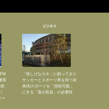
ビジネス
FM
「怪しげなカネ」に頼ってきた
建英
サッカーとスポーツ界を待つ未
超絶
来(4)スポーツを「持続可能」
！
にする「真の投資」の必要性
ター