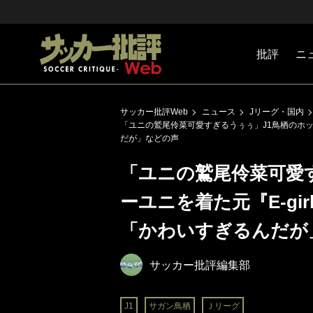
批評
ニ
Jリーグ
戦術
注目選手
海外サッ
監督
マネー
チームマ
日本代表
サッカー批評Web
ニュース
Jリーグ・国内
「ユニの鷲尾伶菜可愛すぎるうぅぅ」J1鳥栖のホッケ
だが」などの声
「ユニの鷲尾伶菜可愛
ーユニを着た元『E-gi
「かわいすぎるんだが
サッカー批評編集部
J1
サガン鳥栖
Ｊリーグ