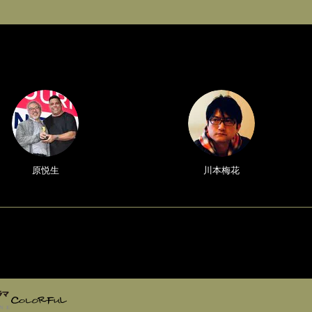
原悦生
川本梅花