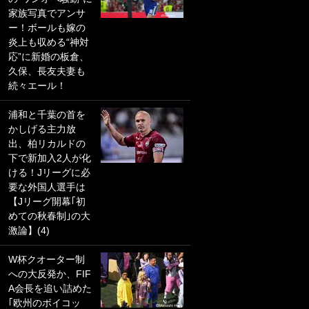
家族写真でアンサ
PKにイタリア代表
ー！ボールも嫁の
GKも成す術なし！
炎上も収める“神対
｢ノーチャンスすぎ
応”に新婚の板倉、
るわ｣｢綺世のPKの
久保、長友夫妻も
上手さは世界屈指
続々エール！
かも｣
浦和と千葉の首を
｢また敬斗が魚に
かしげる主力放
笑｣菅原由勢がW杯
出、柏リカルドの
戦士の夏休み秘蔵
下で新加入2人が化
ショット公開！ 川
ける！Jリーグに必
口春奈と結婚のモ
要な外国人選手は
テ男も登場で｢写真
【Jリーグ開幕｢初
全部楽しそう｣｢タ
めての秋春制｣の大
ケの水中かわいす
激論】(4)
ぎる」
W杯クオーター制
｢セカンドで決まり
への大反発か、FIF
だな｣19歳の日本代
A会長を追い詰めた
表MFが加入したス
｢欧州のボイコッ
ペイン名門、“地中