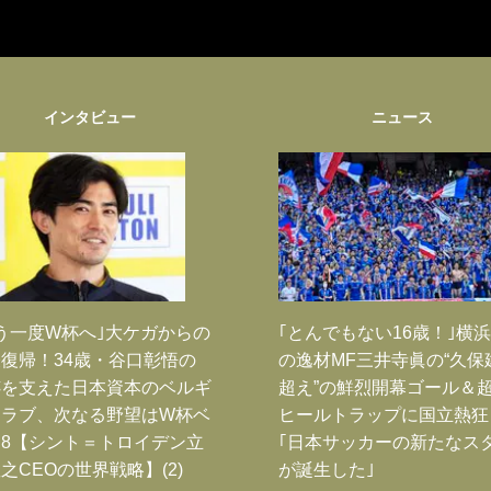
インタビュー
ニュース
う一度W杯へ｣大ケガからの
｢とんでもない16歳！｣横浜
復帰！34歳・谷口彰悟の
の逸材MF三井寺眞の“久保
跡を支えた日本資本のベルギ
超え”の鮮烈開幕ゴール＆
クラブ、次なる野望はW杯ベ
ヒールトラップに国立熱狂
8【シント＝トロイデン立
｢日本サッカーの新たなス
之CEOの世界戦略】(2)
が誕生した｣