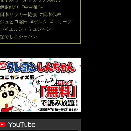
#伊東純也
#中村敬斗
#日本サッカー協会
#日本代表
#ジュビロ磐田
#ゲンク
#Ｊリーグ
#バイエルン・ミュンヘン
#なでしこジャパン
YouTube