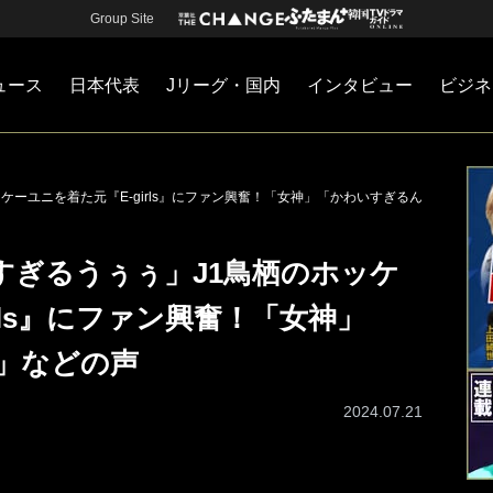
Group Site
ュース
日本代表
Jリーグ・国内
インタビュー
ビジネ
・国内
カー
ネジメント
Jリーグ・国内
戦術
注目選手
海外サッカー
監督
マネー
チームマネジメント
日本代表
ーユニを着た元『E-girls』にファン興奮！「女神」「かわいすぎるん
すぎるうぅぅ」J1鳥栖のホッケ
rls』にファン興奮！「女神」
」などの声
2024.07.21