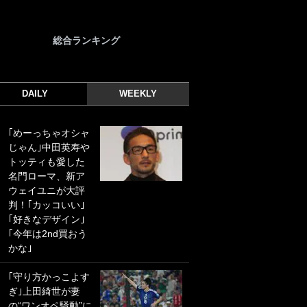
総合ランキング
DAILY
WEEKLY
｢めーっちゃオシャ
｢光の速さじゃん｣
じゃん｣中田英寿や
｢えっぐいミドル｣
トッティも愛した
ドイツ名門移籍の
名門ローマ、新ア
日本代表23歳ボラ
ウェイユニが大評
ンチ、移籍後初ゴ
判！｢カッコいい｣
ールに驚愕！｢見た
｢好きなデザイン｣
事ないシュートや｣
｢今年は2nd買おう
｢聡がどんどん遠く
かな｣
なっていく」
｢守り方かっこよす
｢誰が止めれんねん
ぎ｣上田綺世が妻
w｣フェイエ上田綺
の“ワンオペ騒動”に
世の“神コース”弾丸