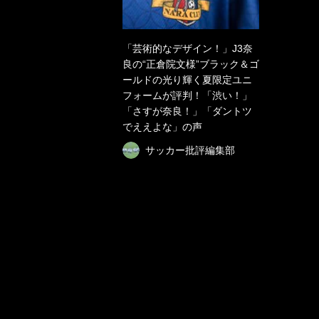
「芸術的なデザイン！」J3奈
良の“正倉院文様”ブラック＆ゴ
ールドの光り輝く夏限定ユニ
フォームが評判！「渋い！」
「さすが奈良！」「ダントツ
でええよな」の声
サッカー批評編集部