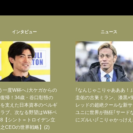
インタビュー
ニュース
う一度W杯へ｣大ケガからの
｢なんじゃこりゃあああ！
復帰！34歳・谷口彰悟の
圭佑の古巣ミラン、漆黒×
跡を支えた日本資本のベルギ
レッドの超絶クールな新サ
クラブ、次なる野望はW杯ベ
ユニに世界が熱狂｢サード
8【シント＝トロイデン立
にズルい｣｢こりゃかっけえ
之CEOの世界戦略】(2)