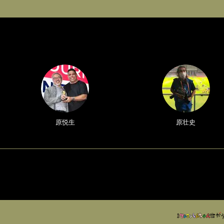
原悦生
原壮史