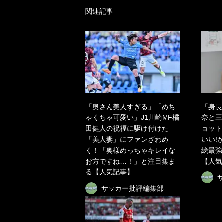
関連記事
「奥さん美人すぎる」「めち
「身長
ゃくちゃ可愛い」J1川崎MF橘
奈と三
田健人の祝福に駆け付けた
ョット
「美人妻」にファンざわめ
いい!
く！「奥様めっちゃキレイな
絵最強
お方ですね…！」と注目集ま
【人気
る【人気記事】
サッカー批評編集部