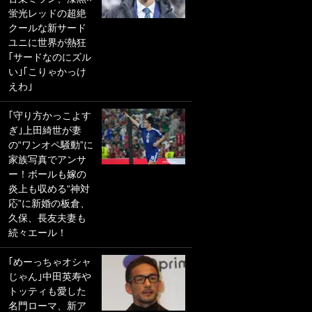
蛍光レッドの超絶
PKにイタリア代表
クールな新サード
GKも成す術なし！
ユニに世界が熱狂
｢ノーチャンスすぎ
｢サードなのにズル
るわ｣｢綺世のPKの
い｣｢こりゃかっけ
上手さは世界屈指
えわ｣
かも｣
｢守り方かっこよす
｢また敬斗が魚に
ぎ｣上田綺世が妻
笑｣菅原由勢がW杯
の“ワンオペ騒動”に
戦士の夏休み秘蔵
家族写真でアンサ
ショット公開！ 川
ー！ボールも嫁の
口春奈と結婚のモ
炎上も収める“神対
テ男も登場で｢写真
応”に新婚の板倉、
全部楽しそう｣｢タ
久保、長友夫妻も
ケの水中かわいす
続々エール！
ぎる」
｢めーっちゃオシャ
｢セカンドで決まり
じゃん｣中田英寿や
だな｣19歳の日本代
トッティも愛した
表MFが加入したス
名門ローマ、新ア
ペイン名門、“地中