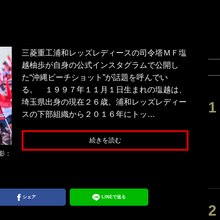
三菱重工浦和レッズレディースの司令塔ＭＦ塩
越柚歩が自身の公式インスタグラムで公開し
た“沖縄ビーチショット”が話題を呼んでい
る。 １９９７年１１月１日生まれの塩越は、
埼玉県出身の現在２６歳。浦和レッズレディー
スの下部組織から２０１６年にトッ…
続きを読む
影：
シェア
LINEで送る