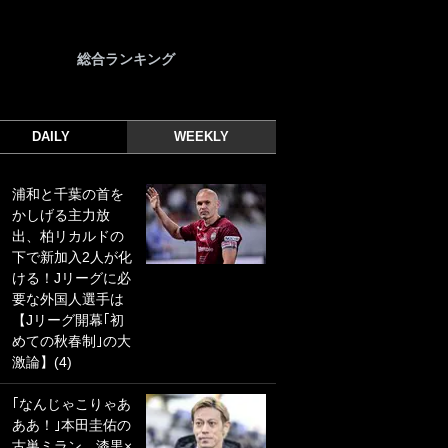
総合ランキング
DAILY
WEEKLY
浦和と千葉の首を
｢光の速さじゃん｣
かしげる主力放
｢えっぐいミドル｣
出、柏リカルドの
ドイツ名門移籍の
下で新加入2人が化
日本代表23歳ボラ
ける！Jリーグに必
ンチ、移籍後初ゴ
要な外国人選手は
ールに驚愕！｢見た
【Jリーグ開幕｢初
事ないシュートや｣
めての秋春制｣の大
｢聡がどんどん遠く
激論】(4)
なっていく」
｢なんじゃこりゃあ
｢誰が止めれんねん
ああ！｣本田圭佑の
w｣フェイエ上田綺
古巣ミラン、漆黒×
世の“神コース”弾丸