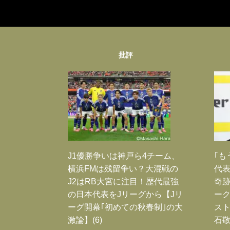
批評
J1優勝争いは神戸ら4チーム、
｢も
横浜FMは残留争い？大混戦の
代表
J2はRB大宮に注目！歴代最強
奇
の日本代表をJリーグから【Jリ
ー
ーグ開幕｢初めての秋春制｣の大
スト
激論】(6)
石敬