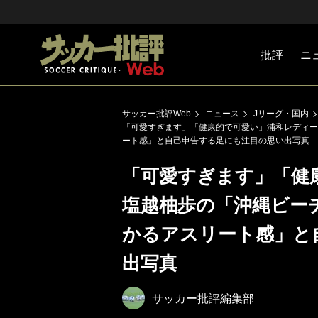
批評
ニ
Jリーグ
戦術
注目選手
海外サッ
監督
マネー
チームマ
日本代表
サッカー批評Web
ニュース
Jリーグ・国内
「可愛すぎます」「健康的で可愛い」浦和レディー
ート感」と自己申告する足にも注目の思い出写真
「可愛すぎます」「健
塩越柚歩の「沖縄ビー
かるアスリート感」と
出写真
サッカー批評編集部