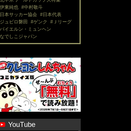
#伊東純也
#中村敬斗
#日本サッカー協会
#日本代表
#ジュビロ磐田
#ゲンク
#Ｊリーグ
#バイエルン・ミュンヘン
#なでしこジャパン
YouTube