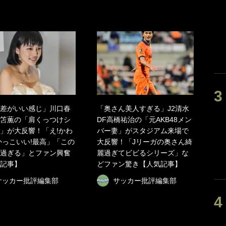
差がいい感じ」川口春
「奥さん美人すぎる」J2清水
笘薫の「肩くっつけシ
DF高橋祐治の「元AKB48メン
」が大反響！「え!かわ
バー妻」がスタジアム来場で
かっこいい!最高」「この
大反響！「Jリーガの奥さん綺
過ぎる」とファン興奮
麗過ぎてビビるシリーズ」な
記事】
どファン驚き【人気記事】
サッカー批評編集部
サッカー批評編集部