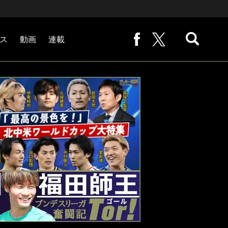
ス
動画
連載
熊崎敬の「路地から始まる処世術」
下田恒幸の「10倍面白くなるサッカー中継の見方」
サッカー批評PHOTOギャラリー「ピッチの焦点」
後藤健生の「蹴球放浪記」
原悦生PHOTOギャラリー「サッカー遠近」
「だれかに言いたくなる記録」
福田師王「ブンデスリーガ奮闘記 Tor!」
大住良之の「この世界のコーナーエリアから」