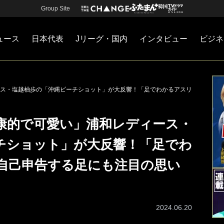
Group Site
ュース
日本代表
Jリーグ・国内
インタビュー
ビジネ
・国内
カー
ネジメント
Jリーグ・国内
戦術
注目選手
海外サッカー
監督
マネー
チームマネジメント
日本代表
ス・塩越柚歩の「沖縄ビーチショット」が大反響！「足でわかるアスリ
康的で可愛い」浦和レディース・
チショット」が大反響！「足でわ
自己申告する足にも注目の思い
2024.06.20