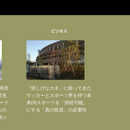
ビジネス
｣本田
「怪しげなカネ」に頼ってきた
蛍光
サッカーとスポーツ界を待つ未
ード
来(4)スポーツを「持続可能」
なの
にする「真の投資」の必要性
わ｣