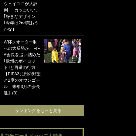
ウェイユニが大評
海の夕日”新アウェ
判！｢カッコいい｣
イユニに大反響｢か
｢好きなデザイン｣
っこよすぎ｣｢革新
｢今年は2nd買おう
的｣｢ソソられる！｣
かな｣
｢お土産最高すぎ
W杯クオーター制
笑｣｢どうやって入
への大反発か、FIF
手？｣ブライトン帰
A会長を追い詰めた
還の三笘薫、同僚
｢欧州のボイコッ
に“ポケカ”をプレゼ
ト｣と再選の行方
ント！｢薫の笑顔見
【FIFA3兆円の野望
れてよかった｣｢大
と2度のオウンゴー
喜びのリュテル可
ル、来年3月の会長
愛すぎ｣
選】(3)
ランキングをも
ランキングをもっと見る
#北中米ワールドカップ大特集