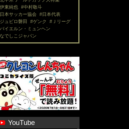
#伊東純也
#中村敬斗
#日本サッカー協会
#日本代表
#ジュビロ磐田
#ゲンク
#Ｊリーグ
#バイエルン・ミュンヘン
#なでしこジャパン
YouTube