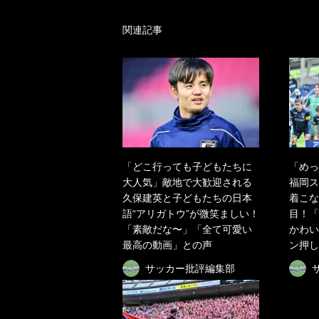
関連記事
「どこ行っても子どもたちに
「めっ
大人気」敵地で大歓迎される
福岡ス
久保建英と子どもたちの日本
着こな
語“アリガトウ”が微笑ましい！
目！「
「素敵だな〜」「全て可愛い
かわい
最高の動画」との声
ン押し
サッカー批評編集部