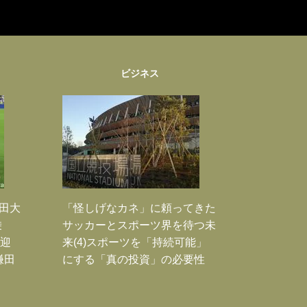
ビジネス
鎌田大
「怪しげなカネ」に頼ってきた
乗
サッカーとスポーツ界を待つ未
歓迎
来(4)スポーツを「持続可能」
鎌田
にする「真の投資」の必要性