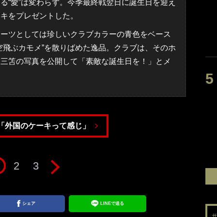
“愛”は変わらず。今季最終戦翌日に誕生日を迎え
ーキをプレゼントした。
ーツとしては珍しいクラブカラーの青色をベース
空飛ぶカモメ”を散りばめた逸品。クラブは、そのホ
る三笘の写真を公開して「素敵な誕生日を！」とメ
「外国のケーキって感じ」
2
3
シェア
LINEで送る