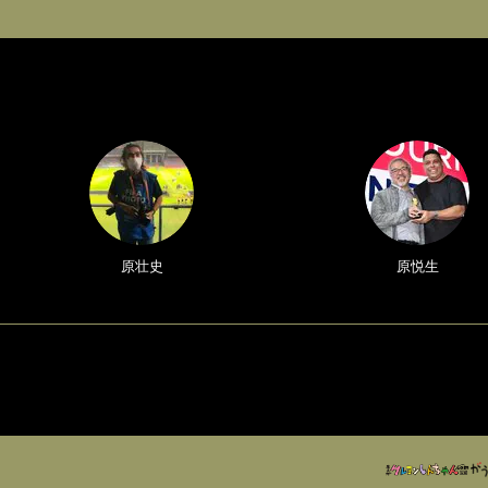
原壮史
原悦生