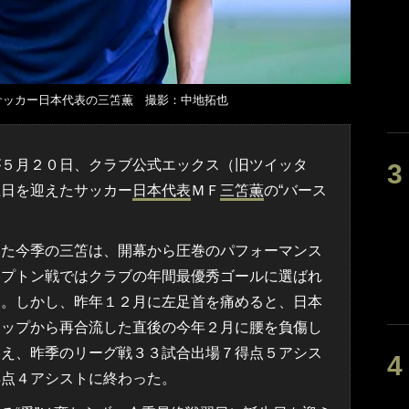
サッカー日本代表の三笘薫 撮影：中地拓也
５月２０日、クラブ公式エックス（旧ツイッタ
生日を迎えたサッカー
日本代表
ＭＦ
三笘薫
の“バース
。
った今季の三笘は、開幕から圧巻のパフォーマンス
ンプトン戦ではクラブの年間最優秀ゴールに選ばれ
た。しかし、昨年１２月に左足首を痛めると、日本
カップから再合流した直後の今年２月に腰を負傷し
終え、昨季のリーグ戦３３試合出場７得点５アシス
得点４アシストに終わった。