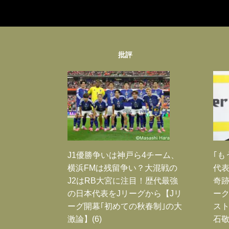
批評
J1優勝争いは神戸ら4チーム、
｢も
横浜FMは残留争い？大混戦の
代表
J2はRB大宮に注目！歴代最強
奇
の日本代表をJリーグから【Jリ
ー
ーグ開幕｢初めての秋春制｣の大
スト
激論】(6)
石敬