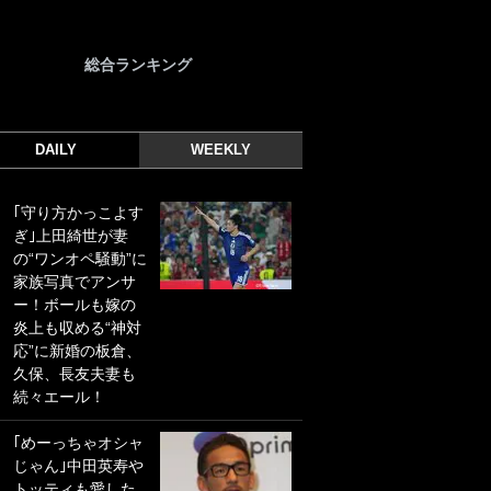
総合ランキング
DAILY
WEEKLY
｢守り方かっこよす
｢光の速さじゃん｣
ぎ｣上田綺世が妻
｢えっぐいミドル｣
の“ワンオペ騒動”に
ドイツ名門移籍の
家族写真でアンサ
日本代表23歳ボラ
ー！ボールも嫁の
ンチ、移籍後初ゴ
炎上も収める“神対
ールに驚愕！｢見た
応”に新婚の板倉、
事ないシュートや｣
久保、長友夫妻も
｢聡がどんどん遠く
続々エール！
なっていく」
｢めーっちゃオシャ
｢誰が止めれんねん
じゃん｣中田英寿や
w｣フェイエ上田綺
トッティも愛した
世の“神コース”弾丸