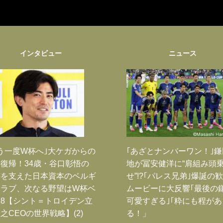
インタビュー
ニュース
う一度W杯へ｣大ケガからの
｢あざとナンバーワン！｣
復帰！34歳・谷口彰悟の
地が冨安健洋に“肩組み頭
跡を支えた日本資本のベルギ
せ”!?｢パレス兄弟｣爆誕の
クラブ、次なる野望はW杯ベ
ムービーに大反響｢最後の
8【シント＝トロイデン立
可愛すぎる｣｢粋にも程があ
之CEOの世界戦略】(2)
る！」