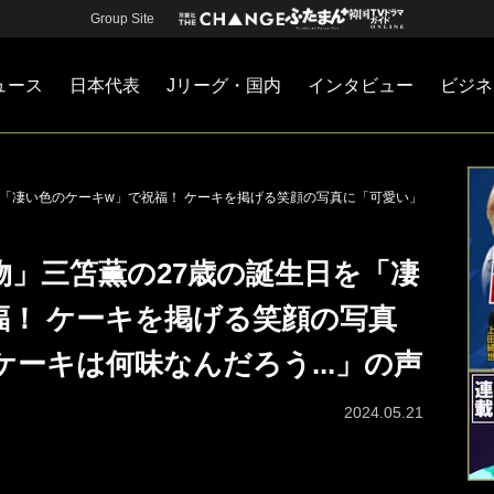
Group Site
ュース
日本代表
Jリーグ・国内
インタビュー
ビジネ
・国内
カー
ネジメント
Jリーグ・国内
戦術
注目選手
海外サッカー
監督
マネー
チームマネジメント
日本代表
を「凄い色のケーキw」で祝福！ ケーキを掲げる笑顔の写真に「可愛い」
物」三笘薫の27歳の誕生日を「凄
福！ ケーキを掲げる笑顔の写真
ーキは何味なんだろう...」の声
2024.05.21