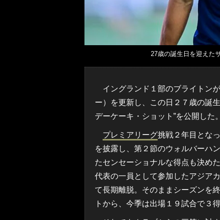
27歳の誕生日を迎えた
イングランド１部のブライトンが
ー）を更新し、この日２７歳の誕
デーケーキ・ショット”を公開した
プレミアリーグ
挑戦２年目とな
を披露し、第２節のウォルバーハ
たセンセーショナルな得点も決め
代表の一員として参加したアジア
て長期離脱。そのままシーズンを
トから、今季は出場１９試合で３