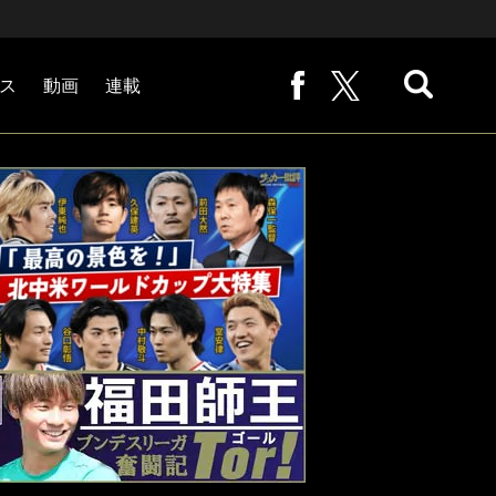
ス
動画
連載
熊崎敬の「路地から始まる処世術」
下田恒幸の「10倍面白くなるサッカー中継の見方」
サッカー批評PHOTOギャラリー「ピッチの焦点」
後藤健生の「蹴球放浪記」
原悦生PHOTOギャラリー「サッカー遠近」
「だれかに言いたくなる記録」
福田師王「ブンデスリーガ奮闘記 Tor!」
大住良之の「この世界のコーナーエリアから」