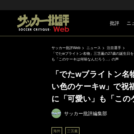
批評
ニ
Jリーグ
戦術
注目選手
海外サッ
監督
マネー
チームマ
日本代表
サッカー批評Web
ニュース
注目選手
「でたwブライトン名物」三笘薫の27歳の誕生日
も「このケーキは何味なんだろう...」の声
「でたwブライトン名
い色のケーキw」で祝
に「可愛い」も「このケ
サッカー批評編集部
海外
三笘薫