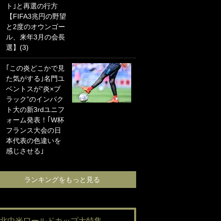
ト｣と再選の行方
海の夕日”新アウェ
【FIFA3兆円の野望
イユニに大反響｢か
と2度のオウンゴー
っこよすぎ｣｢革新
ル、来年3月の会長
的｣｢ソソられる！｣
選】(3)
｢お土産最高すぎ
｢この炎どこかで見
笑｣｢どうやって入
た気がする｣名門ユ
手？｣ブライトン帰
ベントスが“炎×ブ
還の三笘薫、同僚
ラック”のインパク
に“ポケカ”をプレゼ
ト大の新3rdユニフ
ント！｢薫の笑顔見
ォーム発表！｢W杯
れてよかった｣｢大
フランス大会の日
喜びのリュテル可
本代表の色違いを
愛すぎ｣
感じさせる｣
ランキングをも
ランキングをもっと見る
#北中米ワールドカップ大特集