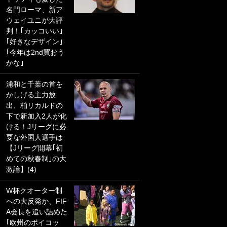
名門ローマ、新ア
PKにイタリア代表
ウェイユニが大評
GKも成す術なし！
判！｢カッコいい｣
｢ノーチャンスすぎ
｢好きなデザイン｣
るわ｣｢綺世のPKの
｢今年は2nd買おう
上手さは世界屈指
かな｣
かも｣
浦和と千葉の首を
｢また敬斗が魚に
かしげる主力放
笑｣菅原由勢がW杯
出、柏リカルドの
戦士の夏休み秘蔵
下で新加入2人が化
ショット公開！ 川
ける！Jリーグに必
口春奈と結婚のモ
要な外国人選手は
テ男も登場で｢写真
【Jリーグ開幕｢初
全部楽しそう｣｢タ
めての秋春制｣の大
ケの水中かわいす
激論】(4)
ぎる」
W杯クオーター制
｢セカンドで決まり
への大反発か、FIF
だな｣19歳の日本代
A会長を追い詰めた
表MFが加入したス
｢欧州のボイコッ
ペイン名門、“地中