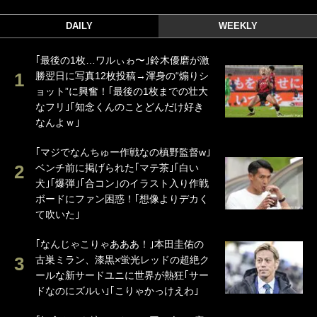
DAILY
WEEKLY
｢最後の1枚…ワルぃゎ〜｣鈴木優磨が激
勝翌日に写真12枚投稿→渾身の“煽りシ
ョット”に興奮！｢最後の1枚までの壮大
なフリ｣｢知念くんのことどんだけ好き
なんよｗ｣
｢マジでなんちゅー作戦なの槙野監督w｣
ベンチ前に掲げられた｢マテ茶｣｢白い
犬｣｢爆弾｣｢合コン｣のイラスト入り作戦
ボードにファン困惑！｢想像よりデカく
て吹いた｣
｢なんじゃこりゃあああ！｣本田圭佑の
古巣ミラン、漆黒×蛍光レッドの超絶ク
ールな新サードユニに世界が熱狂｢サー
ドなのにズルい｣｢こりゃかっけえわ｣