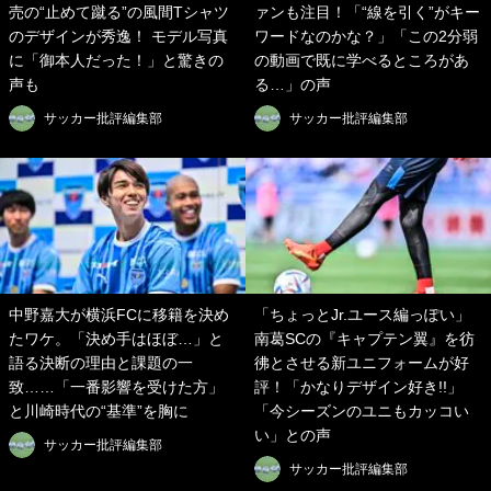
売の“止めて蹴る”の風間Tシャツ
ァンも注目！「“線を引く”がキー
のデザインが秀逸！ モデル写真
ワードなのかな？」「この2分弱
に「御本人だった！」と驚きの
の動画で既に学べるところがあ
声も
る…」の声
サッカー批評編集部
サッカー批評編集部
中野嘉大が横浜FCに移籍を決め
「ちょっとJr.ユース編っぽい」
たワケ。「決め手はほぼ…」と
南葛SCの『キャプテン翼』を彷
語る決断の理由と課題の一
彿とさせる新ユニフォームが好
致……「一番影響を受けた方」
評！「かなりデザイン好き!!」
と川崎時代の“基準”を胸に
「今シーズンのユニもカッコい
い」との声
サッカー批評編集部
サッカー批評編集部