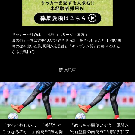
サッカー批評Web
批評
Jリーグ・国内
最大のテーマは選手40人で｢速さ｣｢時計」を合わせること【｢強い川
崎の礎を築いた男｣風間八宏監督と『キャプテン翼』南葛SCの新た
なる挑戦】(2)
関連記事
「ヤバイ欲しい…」「英語だと
「めっちゃ頭使いそう」風間八
こうなるのか！」南葛SC限定発
宏新監督の南葛SC“初指導”にフ