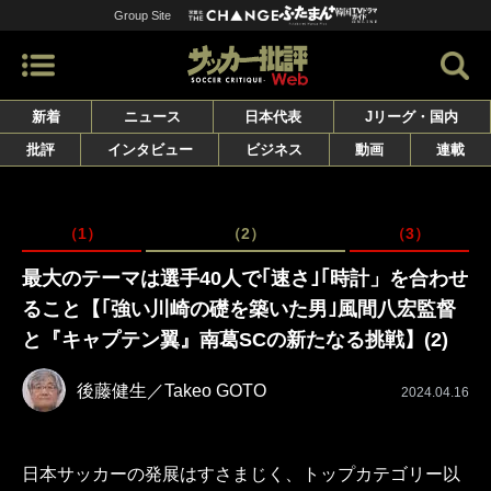
Group Site
新着
ニュース
日本代表
Jリーグ・国内
批評
インタビュー
ビジネス
動画
連載
（1）
（2）
（3）
最大のテーマは選手40人で｢速さ｣｢時計」を合わせ
ること【｢強い川崎の礎を築いた男｣風間八宏監督
と『キャプテン翼』南葛SCの新たなる挑戦】(2)
後藤健生／Takeo GOTO
2024.04.16
日本サッカーの発展はすさまじく、トップカテゴリー以