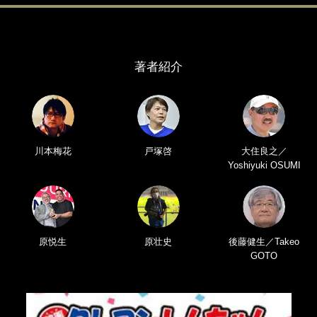
著者紹介
川本梅花
戸塚啓
大住良之／
Yoshiyuki OSUMI
原悦生
原壮史
後藤健生／Takeo
GOTO