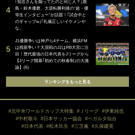
｢知念さんを煽ってたのと同じ人？｣鹿
島・鈴木優磨、大逆転勝利後の“超・優
等生インタビュー”が話題！｢試合中と
のギャップw｣｢礼儀正しいイケメンや
な」
J1優勝争いは神戸ら4チーム、横浜FM
は残留争い？大混戦のJ2はRB大宮に注
目！歴代最強の日本代表をJリーグから
【Jリーグ開幕｢初めての秋春制｣の大激
論】(6)
ランキングをもっと見る
#北中米ワールドカップ大特集
#Ｊリーグ
#伊東純也
#中村敬斗
#日本サッカー協会
#ベガルタ仙台
#日本代表
#松木玖生
#三笘薫
#久保建英