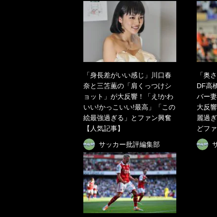
「身長差がいい感じ」川口春
「奥さ
奈と三笘薫の「肩くっつけシ
DF高
ョット」が大反響！「え!かわ
バー妻
いい!かっこいい!最高」「この
大反響
絵最強過ぎる」とファン興奮
麗過ぎ
【人気記事】
どファ
サッカー批評編集部