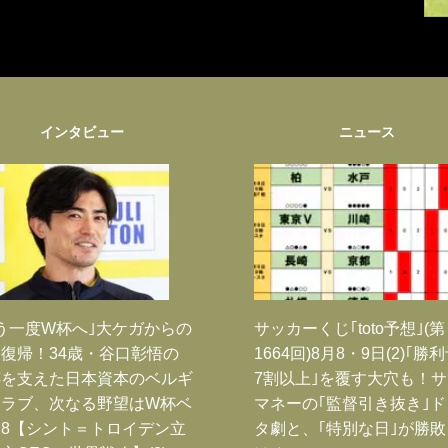
インタビュー
ニュース
う一度W杯へ｣大ケガからの
サッカーくじ｢toto予想｣(第
復帰！34歳・谷口彰悟の
1664回)8月8・9日(2)｢勝
跡を支えた日本資本のベルギ
7割以上｣を覆す大穴も！
クラブ、次なる野望はW杯ベ
マネーの｢監督引き抜き｣
8【シント＝トロイデン立
タ劇と、｢特別な日｣が勝