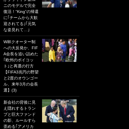
ニのモデルで完全
PKにイタリア代表
復活！“King”の帰還
GKも成す術なし！
に｢チームから大歓
｢ノーチャンスすぎ
迎されてる｣｢元気
るわ｣｢綺世のPKの
な姿見れて…｣
上手さは世界屈指
かも｣
W杯クオーター制
への大反発か、FIF
｢また敬斗が魚に
A会長を追い詰めた
笑｣菅原由勢がW杯
｢欧州のボイコッ
戦士の夏休み秘蔵
ト｣と再選の行方
ショット公開！ 川
【FIFA3兆円の野望
口春奈と結婚のモ
と2度のオウンゴー
テ男も登場で｢写真
ル、来年3月の会長
全部楽しそう｣｢タ
選】(3)
ケの水中かわいす
ぎる」
新会社の背後に見
え隠れするトラン
｢セカンドで決まり
プと巨大ファンド
だな｣19歳の日本代
の影、ルールすら
表MFが加入したス
歪める｢アメリカ
ペイン名門、“地中