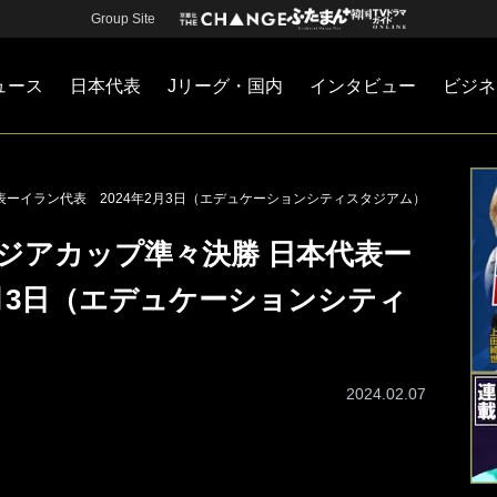
Group Site
ュース
日本代表
Jリーグ・国内
インタビュー
ビジネ
・国内
カー
ネジメント
Jリーグ・国内
戦術
注目選手
海外サッカー
監督
マネー
チームマネジメント
日本代表
表ーイラン代表 2024年2月3日（エデュケーションシティスタジアム）
アジアカップ準々決勝 日本代表ー
2月3日（エデュケーションシティ
2024.02.07