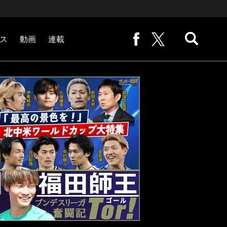
ス
動画
連載
熊崎敬の「路地から始まる処世術」
下田恒幸の「10倍面白くなるサッカー中継の見方」
サッカー批評PHOTOギャラリー「ピッチの焦点」
後藤健生の「蹴球放浪記」
原悦生PHOTOギャラリー「サッカー遠近」
「だれかに言いたくなる記録」
福田師王「ブンデスリーガ奮闘記 Tor!」
大住良之の「この世界のコーナーエリアから」