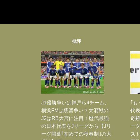
批評
J1優勝争いは神戸ら4チーム、
｢も
横浜FMは残留争い？大混戦の
代表
J2はRB大宮に注目！歴代最強
奇
の日本代表をJリーグから【Jリ
ー
ーグ開幕｢初めての秋春制｣の大
スト