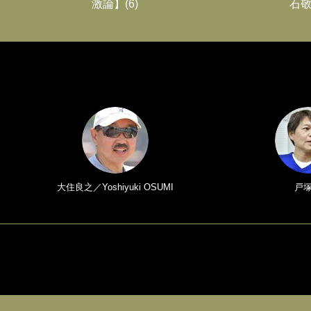
激論】(6)
石敬
大住良之／Yoshiyuki OSUMI
戸