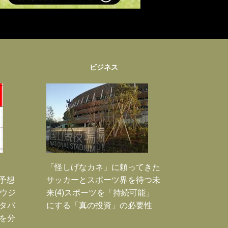
ビジネス
「怪しげなカネ」に頼ってきた
利予想
サッカーとスポーツ界を待つ未
サウジ
来(4)スポーツを「持続可能」
ドタバ
にする「真の投資」の必要性
敗を分