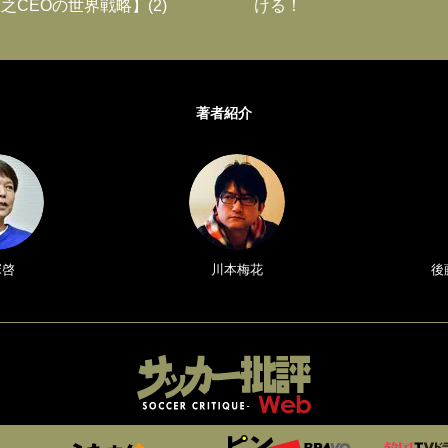
之CEOの世界戦略】(2)
ける！
著者紹介
塚啓
川本梅花
後