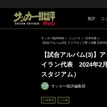
批評
ニ
Jリーグ
戦術
注目選手
海外サッ
監督
マネー
チームマ
日本代表
サッカー批評Web
ニュース
日本代表
【試合アルバム(3)】アジアカップ準々決勝 日本代
【試合アルバム(3)】
イラン代表 2024年
スタジアム）
サッカー批評編集部
久保建英
三笘薫