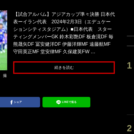
【試合アルバム】アジアカップ準々決勝 日本代
表ーイラン代表 2024年2月3日（エデュケー
ションシティスタジアム）■日本代表 スター
ティングメンバーGK 鈴木彩艶DF 板倉滉DF 毎
熊晟矢DF 冨安健洋DF 伊藤洋輝MF 遠藤航MF
守田英正MF 堂安律MF 久保建英FW …
続きを読む
 撮
シェア
LINEで送る