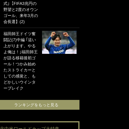
式｣【FIFA3兆円の
海の夕日”新アウェ
野望と2度のオウン
イユニに大反響｢か
ゴール、来年3月の
っこよすぎ｣｢革新
会長選】(2)
的｣｢ソソられる！｣
福田師王ドイツ奮
｢お土産最高すぎ
闘記(7)中編 ｢這い
笑｣｢どうやって入
上がります。やる
手？｣ブライトン帰
よ俺は！｣福田師王
還の三笘薫、同僚
が語る移籍後初ゴ
に“ポケカ”をプレゼ
ール！つかみ始め
ント！｢薫の笑顔見
たストライカーと
れてよかった｣｢大
しての感覚と、も
喜びのリュテル可
どかしいウインタ
愛すぎ｣
ーブレイク
ランキングをも
ランキングをもっと見る
#北中米ワールドカップ大特集