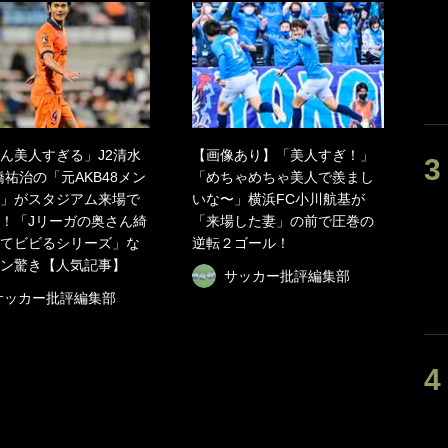
ん美人すぎる」J2清水
【画像あり】「美人すぎ！」
橋祐治の「元AKB48メン
「めちゃめちゃ美人で羨まし
」がスタジアム来場で
いな〜」横浜FC小川航基が
！「Jリーガの奥さん綺
「来場した妻」の前で圧巻の
てビビるシリーズ」な
逆転２ゴール！
ン驚き【人気記事】
サッカー批評編集部
サッカー批評編集部