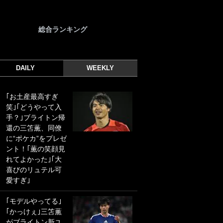
総合ランキング
DAILY
WEEKLY
｢お土産最高すぎ
｢光の速さじゃん｣
笑｣｢どうやって入
｢えっぐいミドル｣
手？｣ブライトン帰
ドイツ名門移籍の
還の三笘薫、同僚
日本代表23歳ボラ
に“ポケカ”をプレゼ
ンチ、移籍後初ゴ
ント！｢薫の笑顔見
ールに驚愕！｢見た
れてよかった｣｢大
事ないシュートや｣
喜びのリュテル可
｢聡がどんどん遠く
愛すぎ｣
なっていく」
｢モデルやってる｣
｢誰が止めれんねん
｢かっけぇ｣三笘薫
w｣フェイエ上田綺
がブライトン新ユ
世の“神コース”弾丸