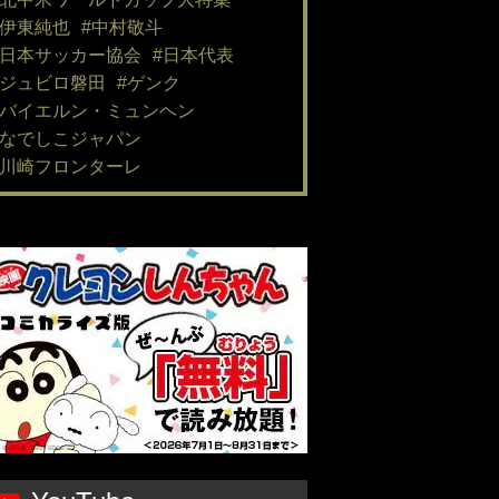
#伊東純也
#中村敬斗
#日本サッカー協会
#日本代表
#ジュビロ磐田
#ゲンク
#バイエルン・ミュンヘン
#なでしこジャパン
#川崎フロンターレ