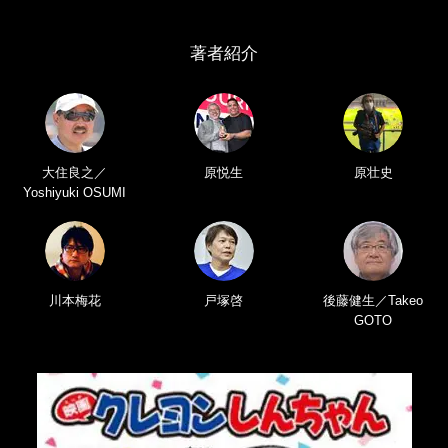
著者紹介
大住良之／
原悦生
原壮史
Yoshiyuki OSUMI
川本梅花
戸塚啓
後藤健生／Takeo
GOTO