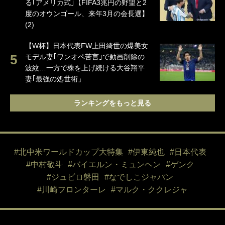
る｢アメリカ式｣【FIFA3兆円の野望と2
度のオウンゴール、来年3月の会長選】
(2)
【W杯】日本代表FW上田綺世の爆美女
モデル妻｢ワンオペ苦言｣で動画削除の
波紋…一方で株を上げ続ける大谷翔平
妻｢最強の処世術」
ランキングをもっと見る
#北中米ワールドカップ大特集
#伊東純也
#日本代表
#中村敬斗
#バイエルン・ミュンヘン
#ゲンク
#ジュビロ磐田
#なでしこジャパン
#川崎フロンターレ
#マルク・ククレジャ