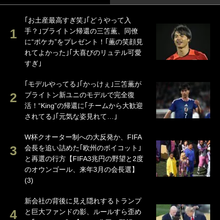
｢お土産最高すぎ笑｣｢どうやって入
手？｣ブライトン帰還の三笘薫、同僚
に“ポケカ”をプレゼント！｢薫の笑顔見
れてよかった｣｢大喜びのリュテル可愛
すぎ｣
｢モデルやってる｣｢かっけぇ｣三笘薫が
ブライトン新ユニのモデルで完全復
活！“King”の帰還に｢チームから大歓迎
されてる｣｢元気な姿見れて…｣
W杯クオーター制への大反発か、FIFA
会長を追い詰めた｢欧州のボイコット｣
と再選の行方【FIFA3兆円の野望と2度
のオウンゴール、来年3月の会長選】
(3)
新会社の背後に見え隠れするトランプ
と巨大ファンドの影、ルールすら歪め