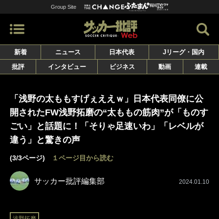
Group Site
新着
ニュース
日本代表
Jリーグ・国内
批評
インタビュー
ビジネス
動画
連載
「浅野の太ももすげぇええｗ」日本代表同僚に公
開されたFW浅野拓磨の“太ももの筋肉”が「ものす
ごい」と話題に！「そりゃ足速いわ」「レベルが
違う」と驚きの声
(3/3ページ)
１ページ目から読む
サッカー批評編集部
2024.01.10
浅野拓磨