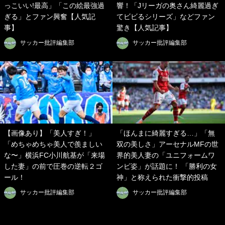
っこいい!最高」「この絵最強過
響！「Jリーガの奥さん綺麗過ぎ
ぎる」とファン興奮【人気記
てビビるシリーズ」などファン
事】
驚き【人気記事】
サッカー批評編集部
サッカー批評編集部
【画像あり】「美人すぎ！」
「ほんまに綺麗すぎる…」「無
「めちゃめちゃ美人で羨ましい
双の美しさ」アーセナルMFの世
な〜」横浜FC小川航基が「来場
界的美人妻の「ユニフォームワ
した妻」の前で圧巻の逆転２ゴ
ンピ姿」が話題に！ 「勝利の女
ール！
神」と称えられた衝撃的投稿
サッカー批評編集部
サッカー批評編集部