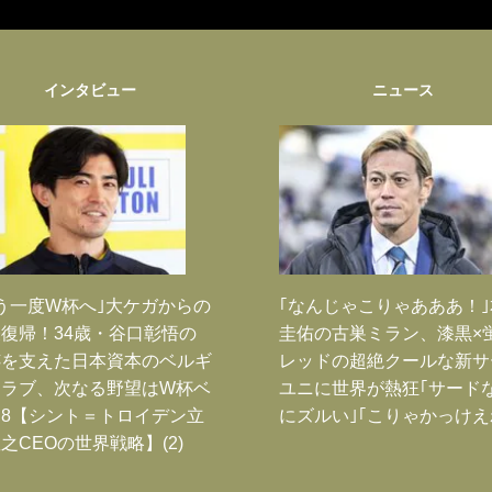
インタビュー
ニュース
う一度W杯へ｣大ケガからの
｢なんじゃこりゃあああ！
復帰！34歳・谷口彰悟の
圭佑の古巣ミラン、漆黒×
跡を支えた日本資本のベルギ
レッドの超絶クールな新サ
クラブ、次なる野望はW杯ベ
ユニに世界が熱狂｢サード
8【シント＝トロイデン立
にズルい｣｢こりゃかっけえ
之CEOの世界戦略】(2)