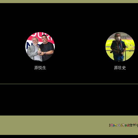
原悦生
原壮史