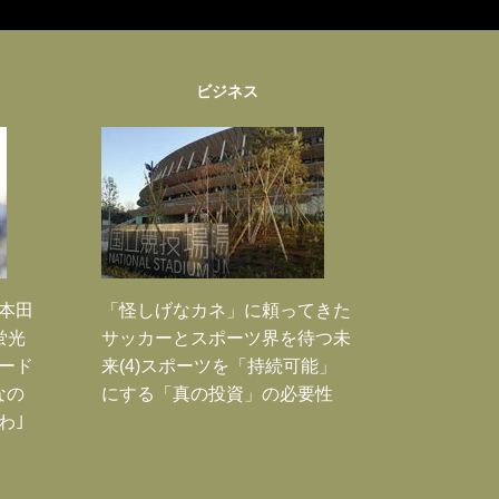
ビジネス
｣本田
「怪しげなカネ」に頼ってきた
蛍光
サッカーとスポーツ界を待つ未
ード
来(4)スポーツを「持続可能」
なの
にする「真の投資」の必要性
わ｣