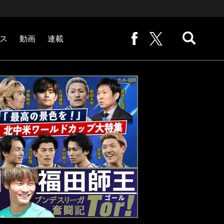
ス
動画
連載
熊崎敬の「路地から始まる処世術」
下田恒幸の「10倍面白くなるサッカー中継の見方」
サッカー批評PHOTOギャラリー「ピッチの焦点」
後藤健生の「蹴球放浪記」
原悦生PHOTOギャラリー「サッカー遠近」
「だれかに言いたくなる記録」
福田師王「ブンデスリーガ奮闘記 Tor!」
大住良之の「この世界のコーナーエリアから」