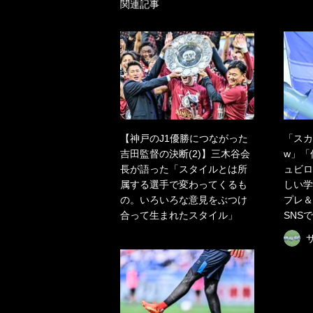
関連記事
【神戸のJ1優勝につながった
「スカ
吉田監督の決断(2)】三木谷会
w」「
長が語った「スタイルとは所
ュビロ
属する選手で変わってくるも
しい学
の。いろいろな意見をぶつけ
プレ＆
合って生まれたスタイル」
SNS