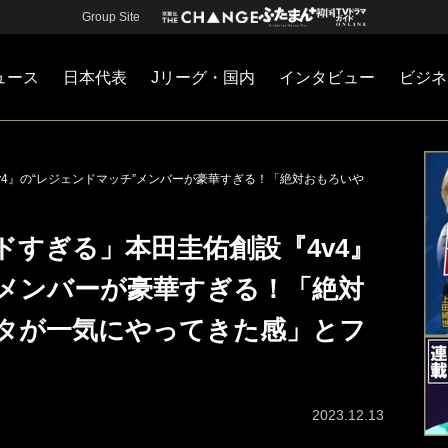
Group Site
ュース
日本代表
Jリーグ・国内
インタビュー
ビジネ
・国内
カー
ネジメント
Jリーグ・国内
戦術
注目選手
海外サッカー
監督
マネー
チームマネジメント
日本代表
4』の“レジェンドマッチ”メンバーが豪華すぎる！「絶対おもろいや
すぎる」本田圭佑創設『4v4』
”メンバーが豪華すぎる！「絶対
タが一気にやってきた感」とフ
2023.12.13