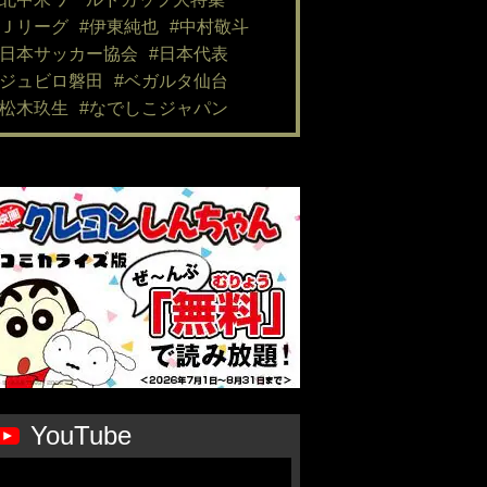
#Ｊリーグ
#伊東純也
#中村敬斗
#日本サッカー協会
#日本代表
#ジュビロ磐田
#ベガルタ仙台
#松木玖生
#なでしこジャパン
YouTube