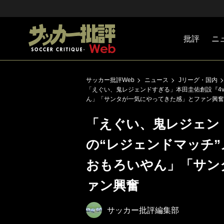
批評
ニ
Jリーグ
戦術
注目選手
海外サッ
監督
マネー
チームマ
日本代表
サッカー批評Web
ニュース
Jリーグ・国内
「えぐい、鬼レジェンドすぎる」本田圭佑創設『4v
ん」「サンタが一気にやってきた感」とファン興奮
「えぐい、鬼レジェンド
の“レジェンドマッチ
おもろいやん」「サン
ァン興奮
サッカー批評編集部