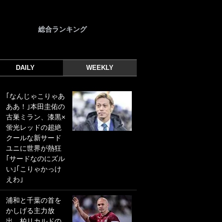
総合ランキング
DAILY
WEEKLY
｢なんじゃこりゃあ
｢光の速さじゃん｣
ああ！｣本田圭佑の
｢えっぐいミドル｣
古巣ミラン、漆黒×
ドイツ名門移籍の
蛍光レッドの超絶
日本代表23歳ボラ
クールな新サード
ンチ、移籍後初ゴ
ユニに世界が熱狂
ールに驚愕！｢見た
｢サードなのにズル
事ないシュートや｣
い｣｢こりゃかっけ
｢聡がどんどん遠く
えわ｣
なっていく」
浦和と千葉の首を
｢誰が止めれんねん
かしげる主力放
w｣フェイエ上田綺
出、柏リカルドの
世の“神コース”弾丸