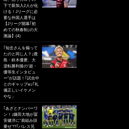
下で新加入2人が化
PKにイタリア代表
ける！Jリーグに必
GKも成す術なし！
要な外国人選手は
｢ノーチャンスすぎ
【Jリーグ開幕｢初
るわ｣｢綺世のPKの
めての秋春制｣の大
上手さは世界屈指
激論】(4)
かも｣
｢知念さんを煽って
｢また敬斗が魚に
たのと同じ人？｣鹿
笑｣菅原由勢がW杯
島・鈴木優磨、大
戦士の夏休み秘蔵
逆転勝利後の“超・
ショット公開！ 川
優等生インタビュ
口春奈と結婚のモ
ー”が話題！｢試合中
テ男も登場で｢写真
とのギャップw｣｢礼
全部楽しそう｣｢タ
儀正しいイケメン
ケの水中かわいす
やな」
ぎる」
｢あざとナンバーワ
｢お土産最高すぎ
ン！｣鎌田大地が冨
笑｣｢どうやって入
安健洋に“肩組み頭
手？｣ブライトン帰
乗せ”!?｢パレス兄
還の三笘薫、同僚