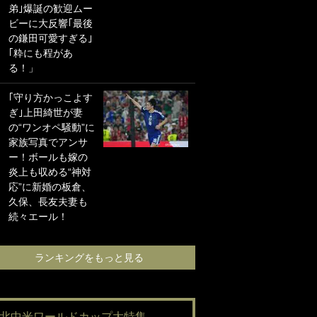
弟｣爆誕の歓迎ムー
に“ポケカ”をプレゼ
ビーに大反響｢最後
ント！｢薫の笑顔見
の鎌田可愛すぎる｣
れてよかった｣｢大
｢粋にも程があ
喜びのリュテル可
る！」
愛すぎ｣
｢守り方かっこよす
浦和と千葉の首を
ぎ｣上田綺世が妻
かしげる主力放
の“ワンオペ騒動”に
出、柏リカルドの
家族写真でアンサ
下で新加入2人が化
ー！ボールも嫁の
ける！Jリーグに必
炎上も収める“神対
要な外国人選手は
応”に新婚の板倉、
【Jリーグ開幕｢初
久保、長友夫妻も
めての秋春制｣の大
続々エール！
激論】(4)
ランキングをもっと見る
ランキングをも
#北中米ワールドカップ大特集