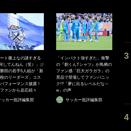
ート膝上なの謎すぎる
「インパクト強すぎた」衝撃
何してんねん（笑）」ジ
の『創くんTシャツ』が鳥栖の
磐田の若手5人組が「新
ファン感「巨大ガラガラ」の
校のリーダーズ」コス
景品で登場してファンパニッ
パフォーマンス披露！
ク!?「夢に出るレベルだな～
でファンから反応続々
w」の声
サッカー批評編集部
サッカー批評編集部