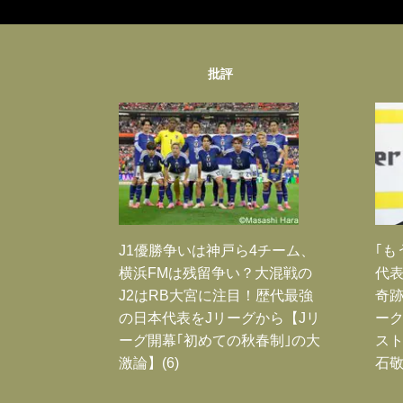
批評
J1優勝争いは神戸ら4チーム、
｢も
横浜FMは残留争い？大混戦の
代表
J2はRB大宮に注目！歴代最強
奇
の日本代表をJリーグから【Jリ
ー
ーグ開幕｢初めての秋春制｣の大
スト
激論】(6)
石敬