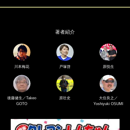
著者紹介
川本梅花
戸塚啓
原悦生
後藤健生／Takeo
原壮史
大住良之／
GOTO
Yoshiyuki OSUMI