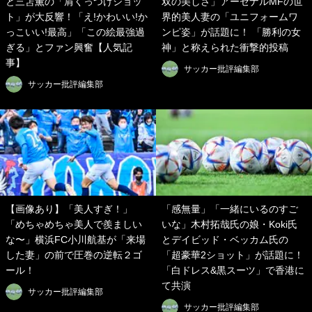
と三笘薫の「肩くっつけショッ
双の美しさ」アーセナルMFの世
ト」が大反響！「え!かわいい!か
界的美人妻の「ユニフォームワ
っこいい!最高」「この絵最強過
ンピ姿」が話題に！ 「勝利の女
ぎる」とファン興奮【人気記
神」と称えられた衝撃的投稿
事】
サッカー批評編集部
サッカー批評編集部
【画像あり】「美人すぎ！」
「感無量」「一緒にいるのすご
「めちゃめちゃ美人で羨ましい
いな」木村拓哉氏の娘・Koki氏
な〜」横浜FC小川航基が「来場
とデイビッド・ベッカム氏の
した妻」の前で圧巻の逆転２ゴ
「超豪華2ショット」が話題に！
ール！
「白ドレス&黒スーツ」で香港に
て共演
サッカー批評編集部
サッカー批評編集部