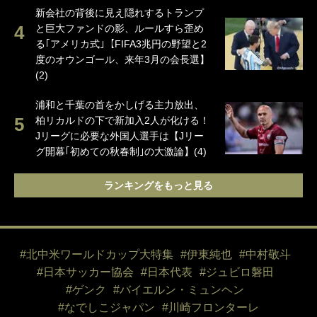
新会社の背後に見え隠れするトランプ
と巨大ファンドの影、ルールすら歪め
る｢アメリカ式｣【FIFA3兆円の野望と2
度のオウンゴール、来年3月の会長選】
(2)
浦和と千葉の首をかしげる主力放出、
柏リカルドの下で新加入2人が化ける！
Jリーグに必要な外国人選手は【Jリー
グ開幕｢初めての秋春制｣の大激論】(4)
ランキングをもっと見る
#北中米ワールドカップ大特集
#伊東純也
#中村敬斗
#日本サッカー協会
#日本代表
#ジュビロ磐田
#ゲンク
#バイエルン・ミュンヘン
#なでしこジャパン
#川崎フロンターレ