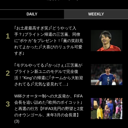
DAILY
WEEKLY
｢お土産最高すぎ笑｣｢どうやって入
手？｣ブライトン帰還の三笘薫、同僚
に“ポケカ”をプレゼント！｢薫の笑顔見
れてよかった｣｢大喜びのリュテル可愛
すぎ｣
｢モデルやってる｣｢かっけぇ｣三笘薫が
ブライトン新ユニのモデルで完全復
活！“King”の帰還に｢チームから大歓迎
されてる｣｢元気な姿見れて…｣
W杯クオーター制への大反発か、FIFA
会長を追い詰めた｢欧州のボイコット｣
と再選の行方【FIFA3兆円の野望と2度
のオウンゴール、来年3月の会長選】
(3)