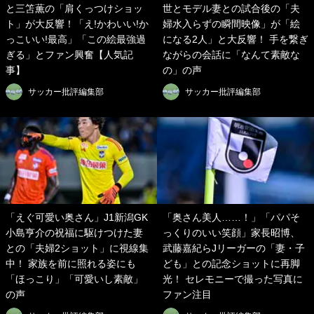
と三笘薫の「肩くっつけショッ
世とモデル妻との試合後の「夫
ト」が大反響！「え!かわいい!か
婦水入らずの瞬間映像」が「絵
っこいい!最高」「この絵最強過
になる2人」と大反響！ 手を繋ぎ
ぎる」とファン興奮【人気記
ながらの会話に「なんて素敵な
事】
の」の声
サッカー批評編集部
サッカー批評編集部
「えぐ可愛い奥さん」J1新潟GK
「奥さん美人……！」「パパそ
小島亨介の祝福に駆けつけた妻
っくりのいい笑顔」家長昭博、
との「夫婦2ショット」に視線集
武藤嘉紀らJリーガーの「妻・子
中！ 家族を前に照れる姿にも
ども」との記念ショットに再脚
「ほっこり」「可愛いし素敵」
光！ セレモニーで撮った写真に
の声
ファン注目