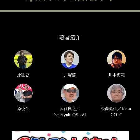
著者紹介
原壮史
戸塚啓
川本梅花
原悦生
大住良之／
後藤健生／Takeo
Yoshiyuki OSUMI
GOTO