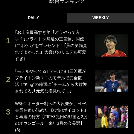
総合ランキング
DAILY
WEEKLY
｢お土産最高すぎ笑｣｢どうやって入
手？｣ブライトン帰還の三笘薫、同僚
に“ポケカ”をプレゼント！｢薫の笑顔見
れてよかった｣｢大喜びのリュテル可愛
すぎ｣
｢モデルやってる｣｢かっけぇ｣三笘薫が
ブライトン新ユニのモデルで完全復
活！“King”の帰還に｢チームから大歓迎
されてる｣｢元気な姿見れて…｣
W杯クオーター制への大反発か、FIFA
会長を追い詰めた｢欧州のボイコット｣
と再選の行方【FIFA3兆円の野望と2度
のオウンゴール、来年3月の会長選】
(3)