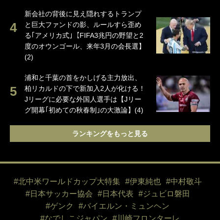
新会社の背後に見え隠れするトランプ
と巨大ファンドの影、ルールすら歪め
る｢アメリカ式｣【FIFA3兆円の野望と2
度のオウンゴール、来年3月の会長選】
(2)
浦和と千葉の首をかしげる主力放出、
柏リカルドの下で新加入2人が化ける！
Jリーグに必要な外国人選手は【Jリー
グ開幕｢初めての秋春制｣の大激論】(4)
ランキングをもっと見る
#北中米ワールドカップ大特集
#伊東純也
#中村敬斗
#日本サッカー協会
#日本代表
#ジュビロ磐田
#ゲンク
#バイエルン・ミュンヘン
#なでしこジャパン
#川崎フロンターレ