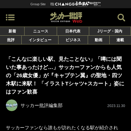
Group Site
新着
ニュース
日本代表
Jリーグ・国内
批評
インタビュー
ビジネス
動画
連載
「こんなに楽しい駅、見たことない」「噂には聞
いた事あったけど…」サッカーファンからも人気
の「26歳女優」が『キャプテン翼』の聖地・四ツ
木駅に来駅！ 「イラストTシャツ+スカート」姿に
はファン歓喜
サッカー批評編集部
2023.11.30
サッカーファンなら誰もが訪れたくなる駅が紹介され