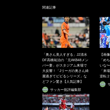
関連記事
「奥さん美人すぎる」J2清水
【画像
DF高橋祐治の「元AKB48メン
「めち
バー妻」がスタジアム来場で
いな〜
大反響！「Jリーガの奥さん綺
「来場
麗過ぎてビビるシリーズ」な
逆転２
どファン驚き【人気記事】
サッカー批評編集部