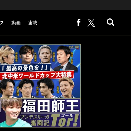
ス
動画
連載
熊崎敬の「路地から始まる処世術」
下田恒幸の「10倍面白くなるサッカー中継の見方」
サッカー批評PHOTOギャラリー「ピッチの焦点」
後藤健生の「蹴球放浪記」
原悦生PHOTOギャラリー「サッカー遠近」
「だれかに言いたくなる記録」
福田師王「ブンデスリーガ奮闘記 Tor!」
大住良之の「この世界のコーナーエリアから」