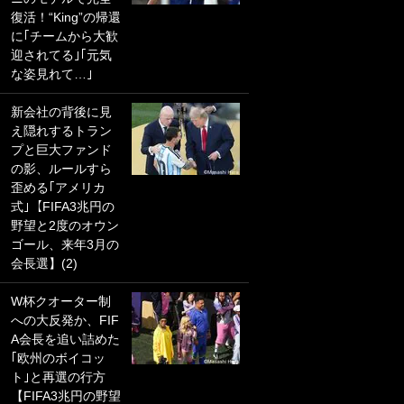
復活！“King”の帰還
PKにイタリア代表
に｢チームから大歓
GKも成す術なし！
迎されてる｣｢元気
｢ノーチャンスすぎ
な姿見れて…｣
るわ｣｢綺世のPKの
上手さは世界屈指
新会社の背後に見
かも｣
え隠れするトラン
プと巨大ファンド
｢また敬斗が魚に
の影、ルールすら
笑｣菅原由勢がW杯
歪める｢アメリカ
戦士の夏休み秘蔵
式｣【FIFA3兆円の
ショット公開！ 川
野望と2度のオウン
口春奈と結婚のモ
ゴール、来年3月の
テ男も登場で｢写真
会長選】(2)
全部楽しそう｣｢タ
ケの水中かわいす
W杯クオーター制
ぎる」
への大反発か、FIF
A会長を追い詰めた
｢セカンドで決まり
｢欧州のボイコッ
だな｣19歳の日本代
ト｣と再選の行方
表MFが加入したス
【FIFA3兆円の野望
ペイン名門、“地中