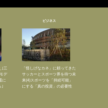
ビジネス
ぇ｣三
「怪しげなカネ」に頼ってきた
モデ
サッカーとスポーツ界を待つ未
還に
来(4)スポーツを「持続可能」
｣
にする「真の投資」の必要性