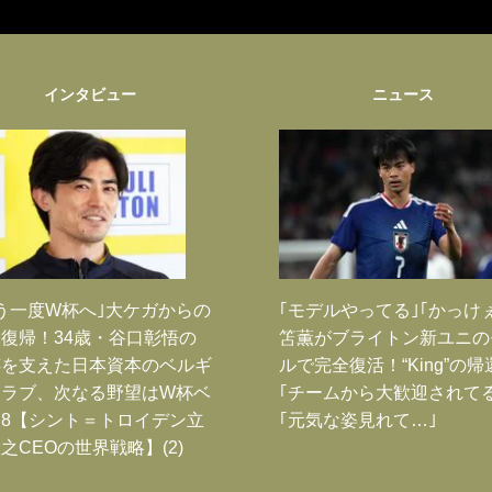
インタビュー
ニュース
う一度W杯へ｣大ケガからの
｢モデルやってる｣｢かっけ
復帰！34歳・谷口彰悟の
笘薫がブライトン新ユニの
跡を支えた日本資本のベルギ
ルで完全復活！“King”の帰
クラブ、次なる野望はW杯ベ
｢チームから大歓迎されてる
8【シント＝トロイデン立
｢元気な姿見れて…｣
之CEOの世界戦略】(2)