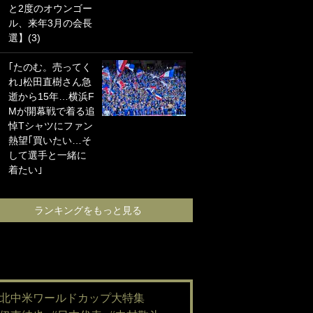
と2度のオウンゴー
海の夕日”新アウェ
ル、来年3月の会長
イユニに大反響｢か
選】(3)
っこよすぎ｣｢革新
的｣｢ソソられる！｣
｢たのむ。売ってく
れ｣松田直樹さん急
｢嫁さん美人すぎる
逝から15年…横浜F
て｣W杯で日本を沈
Mが開幕戦で着る追
めた“天敵FW”が結
悼Tシャツにファン
婚！ 才色兼備の妻
熱望｢買いたい…そ
との挙式ショット
して選手と一緒に
に｢セレソン妻の中
着たい｣
で一番美人｣｢ミラ
ンダ･カーに似て
る｣
ランキングをもっと見る
ランキングをも
#北中米ワールドカップ大特集