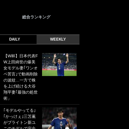
総合ランキング
DAILY
WEEKLY
【W杯】日本代表F
｢光の速さじゃん｣
W上田綺世の爆美
｢えっぐいミドル｣
女モデル妻｢ワンオ
ドイツ名門移籍の
ペ苦言｣で動画削除
日本代表23歳ボラ
の波紋…一方で株
ンチ、移籍後初ゴ
を上げ続ける大谷
ールに驚愕！｢見た
翔平妻｢最強の処世
事ないシュートや｣
術」
｢聡がどんどん遠く
なっていく」
｢モデルやってる｣
｢かっけぇ｣三笘薫
｢誰が止めれんねん
がブライトン新ユ
w｣フェイエ上田綺
ニのモデルで完全
世の“神コース”弾丸