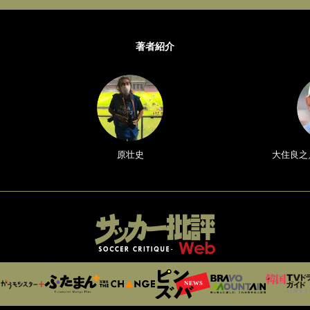
著者紹介
原壮史
大住良之／Y