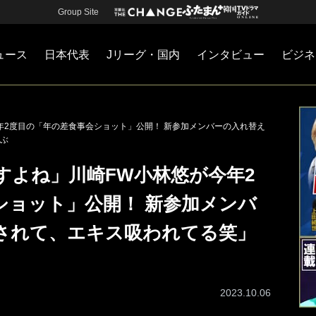
Group Site
ュース
日本代表
Jリーグ・国内
インタビュー
ビジネ
・国内
カー
ネジメント
Jリーグ・国内
戦術
注目選手
海外サッカー
監督
マネー
チームマネジメント
日本代表
年2度目の「年の差食事会ショット」公開！ 新参加メンバーの入れ替え
ぶ
すよね」川崎FW小林悠が今年2
ショット」公開！ 新参加メンバ
されて、エキス吸われてる笑」
2023.10.06