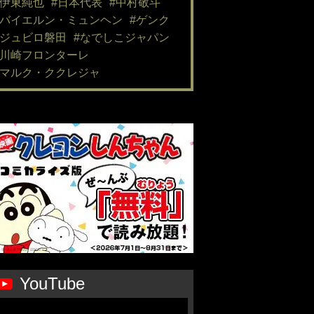
#伊東純也
#日本代表
#中村敬斗
#バイエルン・ミュンヘン
#ゲンク
#ジュビロ磐田
#なでしこジャパン
#川崎フロンターレ
#マルク・ククレジャ
YouTube