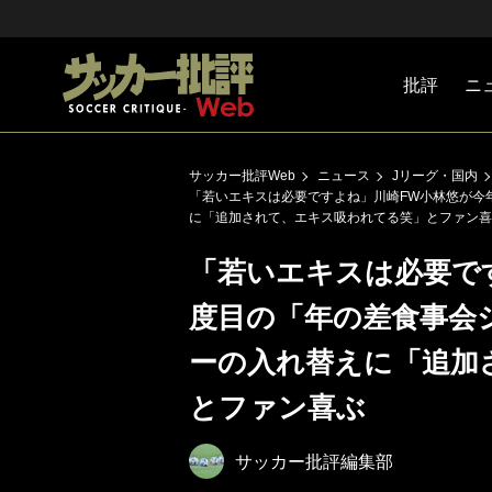
批評
ニ
Jリーグ
戦術
注目選手
海外サッ
監督
マネー
チームマ
日本代表
サッカー批評Web
ニュース
Jリーグ・国内
「若いエキスは必要ですよね」川崎FW小林悠が今
に「追加されて、エキス吸われてる笑」とファン喜
「若いエキスは必要で
度目の「年の差食事会
ーの入れ替えに「追加
とファン喜ぶ
サッカー批評編集部