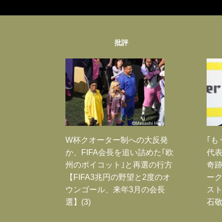
批評
W杯クオーター制への大反発
｢も
か、FIFA会長を追い詰めた｢欧
代表
州のボイコット｣と再選の行方
奇
【FIFA3兆円の野望と2度のオ
ー
ウンゴール、来年3月の会長
スト
選】(3)
石敬