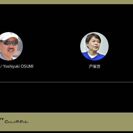
oshiyuki OSUMI
戸塚啓