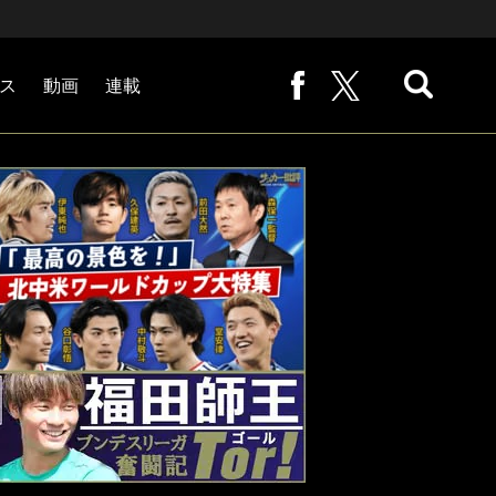
ス
動画
連載
熊崎敬の「路地から始まる処世術」
下田恒幸の「10倍面白くなるサッカー中継の見方」
サッカー批評PHOTOギャラリー「ピッチの焦点」
後藤健生の「蹴球放浪記」
原悦生PHOTOギャラリー「サッカー遠近」
「だれかに言いたくなる記録」
福田師王「ブンデスリーガ奮闘記 Tor!」
大住良之の「この世界のコーナーエリアから」