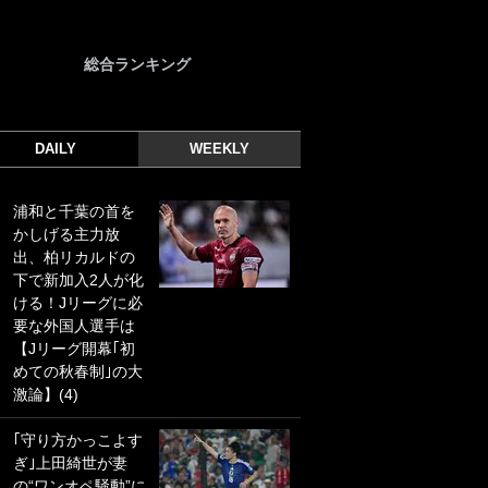
総合ランキング
DAILY
WEEKLY
浦和と千葉の首を
｢光の速さじゃん｣
かしげる主力放
｢えっぐいミドル｣
出、柏リカルドの
ドイツ名門移籍の
下で新加入2人が化
日本代表23歳ボラ
ける！Jリーグに必
ンチ、移籍後初ゴ
要な外国人選手は
ールに驚愕！｢見た
【Jリーグ開幕｢初
事ないシュートや｣
めての秋春制｣の大
｢聡がどんどん遠く
激論】(4)
なっていく」
｢守り方かっこよす
｢誰が止めれんねん
ぎ｣上田綺世が妻
w｣フェイエ上田綺
の“ワンオペ騒動”に
世の“神コース”弾丸