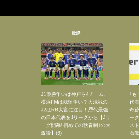
批評
J1優勝争いは神戸ら4チーム、
｢も
横浜FMは残留争い？大混戦の
代表
J2はRB大宮に注目！歴代最強
奇
の日本代表をJリーグから【Jリ
ー
ーグ開幕｢初めての秋春制｣の大
スト
激論】(6)
石敬