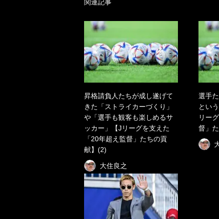
関連記事
昇格請負人たちが成し遂げて
選手た
きた「ストライカーづくり」
という
や「選手も観客も楽しめるサ
リーグ
ッカー」【Jリーグを支えた
督」た
「20年超え監督」たちの貢
献】(2)
大住良之