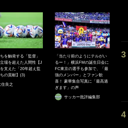
ちを触発する「監督」
「当たり前のようにテルがい
立場を超えた人間性【J
るー！」横浜FMの誕生日会に
を支えた「20年超え監
FC東京の選手も参加で、「最
ちの貢献】(3)
強のメンバー」とファン歓
喜！ 豪華集合写真に「最高過
大住良之
ぎます」の声
サッカー批評編集部