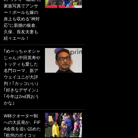
家族写真でアンサ
PKにイタリア代表
ー！ボールも嫁の
GKも成す術なし！
炎上も収める“神対
｢ノーチャンスすぎ
応”に新婚の板倉、
るわ｣｢綺世のPKの
久保、長友夫妻も
上手さは世界屈指
続々エール！
かも｣
｢めーっちゃオシャ
｢また敬斗が魚に
じゃん｣中田英寿や
笑｣菅原由勢がW杯
トッティも愛した
戦士の夏休み秘蔵
名門ローマ、新ア
ショット公開！ 川
ウェイユニが大評
口春奈と結婚のモ
判！｢カッコいい｣
テ男も登場で｢写真
｢好きなデザイン｣
全部楽しそう｣｢タ
｢今年は2nd買おう
ケの水中かわいす
かな｣
ぎる」
W杯クオーター制
｢セカンドで決まり
への大反発か、FIF
だな｣19歳の日本代
A会長を追い詰めた
表MFが加入したス
｢欧州のボイコッ
ペイン名門、“地中