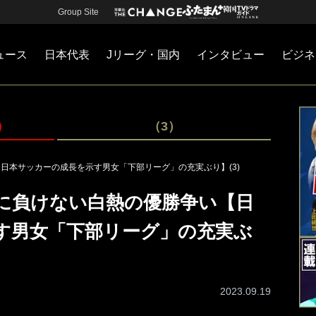
Group Site
ュース
日本代表
Jリーグ・国内
インタビュー
ビジネ
・国内
カー
ネジメント
Jリーグ・国内
戦術
注目選手
海外サッカー
監督
マネー
チームマネジメント
日本代表
）
（3）
日本サッカーの成長を示す男女「下部リーグ」の充実ぶり】(3)
合に負けない白熱の優勝争い【日
す男女「下部リーグ」の充実ぶ
2023.09.19