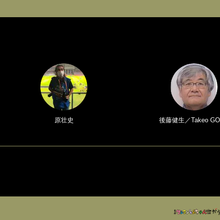
原壮史
後藤健生／Takeo GO