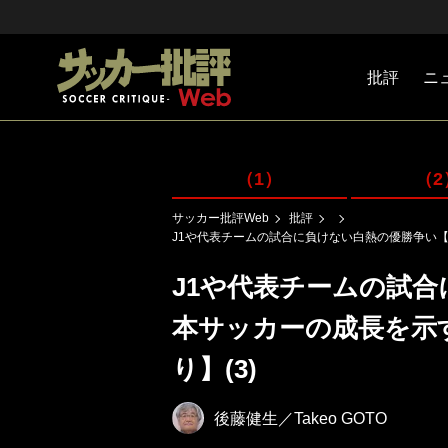
批評
ニ
Jリーグ
戦術
注目選手
海外サッ
監督
マネー
チームマ
日本代表
（1）
（2
サッカー批評Web
批評
J1や代表チームの試合に負けない白熱の優勝争い【
J1や代表チームの試
本サッカーの成長を示
り】(3)
後藤健生／Takeo GOTO