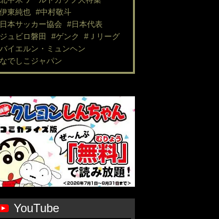
#伊東純也
#中村敬斗
#日本サッカー協会
#日本代表
#ジュビロ磐田
#ゲンク
#Ｊリーグ
#バイエルン・ミュンヘン
#なでしこジャパン
YouTube