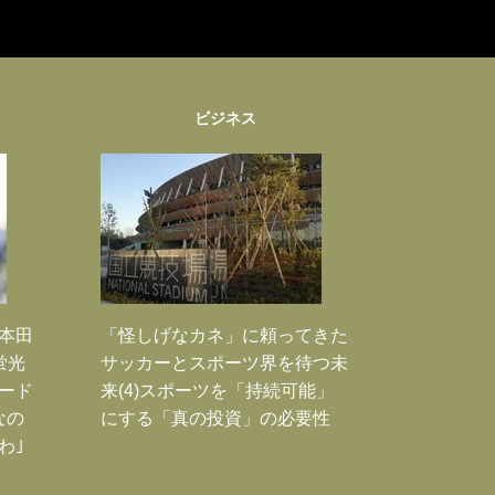
ビジネス
｣本田
「怪しげなカネ」に頼ってきた
蛍光
サッカーとスポーツ界を待つ未
ード
来(4)スポーツを「持続可能」
なの
にする「真の投資」の必要性
わ｣