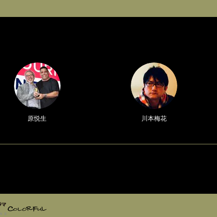
原悦生
川本梅花