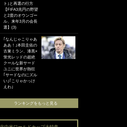
ト｣と再選の行方
海の夕日”新アウェ
【FIFA3兆円の野望
イユニに大反響｢か
と2度のオウンゴー
っこよすぎ｣｢革新
ル、来年3月の会長
的｣｢ソソられる！｣
選】(3)
｢お土産最高すぎ
｢なんじゃこりゃあ
笑｣｢どうやって入
ああ！｣本田圭佑の
手？｣ブライトン帰
古巣ミラン、漆黒×
還の三笘薫、同僚
蛍光レッドの超絶
に“ポケカ”をプレゼ
クールな新サード
ント！｢薫の笑顔見
ユニに世界が熱狂
れてよかった｣｢大
｢サードなのにズル
喜びのリュテル可
い｣｢こりゃかっけ
愛すぎ｣
えわ｣
ランキングをも
ランキングをもっと見る
#北中米ワールドカップ大特集