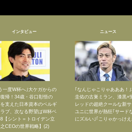
インタビュー
ニュース
う一度W杯へ｣大ケガからの
｢なんじゃこりゃあああ！
復帰！34歳・谷口彰悟の
圭佑の古巣ミラン、漆黒×
跡を支えた日本資本のベルギ
レッドの超絶クールな新サ
クラブ、次なる野望はW杯ベ
ユニに世界が熱狂｢サード
8【シント＝トロイデン立
にズルい｣｢こりゃかっけえ
之CEOの世界戦略】(2)