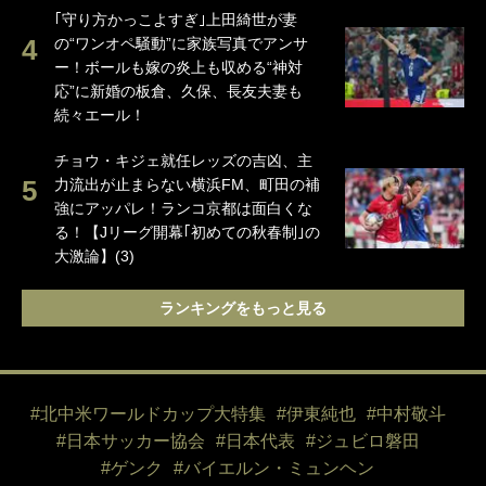
｢守り方かっこよすぎ｣上田綺世が妻
の“ワンオペ騒動”に家族写真でアンサ
ー！ボールも嫁の炎上も収める“神対
応”に新婚の板倉、久保、長友夫妻も
続々エール！
チョウ・キジェ就任レッズの吉凶、主
力流出が止まらない横浜FM、町田の補
強にアッパレ！ランコ京都は面白くな
る！【Jリーグ開幕｢初めての秋春制｣の
大激論】(3)
ランキングをもっと見る
#北中米ワールドカップ大特集
#伊東純也
#中村敬斗
#日本サッカー協会
#日本代表
#ジュビロ磐田
#ゲンク
#バイエルン・ミュンヘン