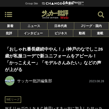
Group Site
新着
ニュース
日本代表
Jリーグ・国内
批評
インタビュー
ビジネス
動画
連載
「おしゃれ番長継続中やん！」I神戸のなでしこ26
歳が私服コーデで新ユニフォームをアピール！
「かっこええー」「モデルさんみたい」などの声
が上がる
サッカー批評編集部
2023.08.28
WEリーグ
ＷＥリーグのＩＮＡＣ神戸レオネッサに加入したサッカ