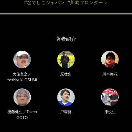
#なでしこジャパン
#川崎フロンターレ
著者紹介
大住良之／
原壮史
川本梅花
Yoshiyuki OSUMI
後藤健生／Takeo
戸塚啓
原悦生
GOTO