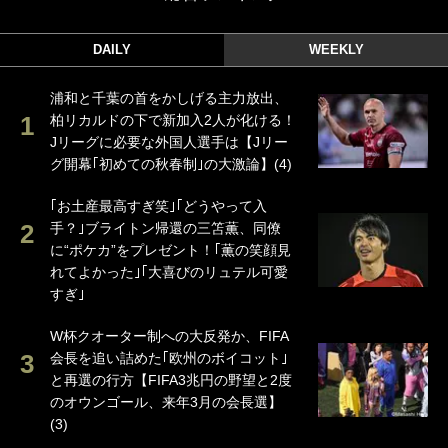
DAILY
WEEKLY
浦和と千葉の首をかしげる主力放出、
柏リカルドの下で新加入2人が化ける！
Jリーグに必要な外国人選手は【Jリー
グ開幕｢初めての秋春制｣の大激論】(4)
｢お土産最高すぎ笑｣｢どうやって入
手？｣ブライトン帰還の三笘薫、同僚
に“ポケカ”をプレゼント！｢薫の笑顔見
れてよかった｣｢大喜びのリュテル可愛
すぎ｣
W杯クオーター制への大反発か、FIFA
会長を追い詰めた｢欧州のボイコット｣
と再選の行方【FIFA3兆円の野望と2度
のオウンゴール、来年3月の会長選】
(3)