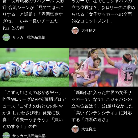
番・長野風花のリバプール“大歓
ッカーで、なでしこジャパンの
迎”合流シーンが「見ててほっこ
立ち位置は？」(3)Jリーグに求め
りする」と話題！「雰囲気良す
られる「女子サッカーへの全面
ぎね」「いやー良いチームだ
的なコミットメント」
ね」との声
大住良之
サッカー批評編集部
「こずえ姐さんのおかきｷﾀ～」
「新時代に入った世界の女子サ
昨季WEリーグMVP安藤梢プロデ
ッカーで、なでしこジャパンの
ュース『こずえのおとなの味お
立ち位置は？」(2)足りなかった
かき しおわさび味』発売に歓
「高いインテンシティ」に対応
喜！「過去一うまそう」「買い
する「判断の速さ」
だめする！」の声
大住良之
サッカー批評編集部