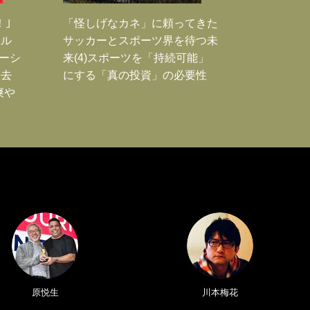
！｣
「怪しげなカネ」に頼ってきた
ポル
サッカーとスポーツ界を待つ未
ーシ
来(4)スポーツを「持続可能」
過去
にする「真の投資」の必要性
爽や
原悦生
川本梅花