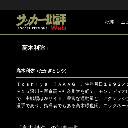
批評
ニ
Jリーグ
戦術
注目選手
海外サッ
監督
マネー
チームマ
日本代表
「高木利弥」
高木利弥
（たかぎとしや）
Ｔｏｓｈｉｙａ ＴＡＫＡＧＩ。生年月日１９９２／
－１５深川－帝京高－神奈川大を経て、モンテディオ
で、主戦場は左サイド。豊富な運動量と、アグレッシ
選手であり、指導者でもある高木琢也氏。ニックネー