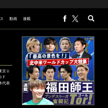
ス
動画
連載
熊崎敬の「路地から始まる処世術」
下田恒幸の「10倍面白くなるサッカー中継の見方」
サッカー批評PHOTOギャラリー「ピッチの焦点」
後藤健生の「蹴球放浪記」
原悦生PHOTOギャラリー「サッカー遠近」
「だれかに言いたくなる記録」
福田師王「ブンデスリーガ奮闘記 Tor!」
大住良之の「この世界のコーナーエリアから」
東京Ｕ
ＤＦ
本代表