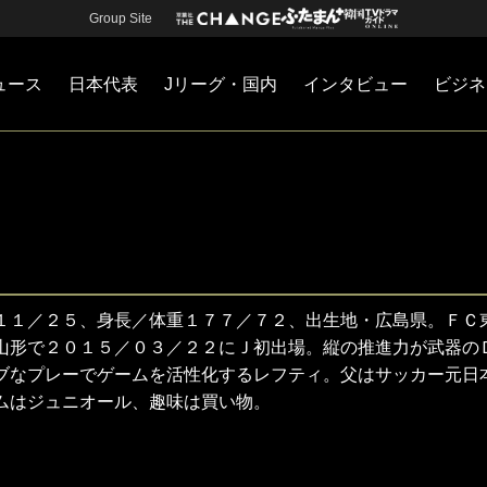
Group Site
ュース
日本代表
Jリーグ・国内
インタビュー
ビジネ
・国内
カー
ネジメント
Jリーグ・国内
戦術
注目選手
海外サッカー
監督
マネー
チームマネジメント
日本代表
１１／２５、身長／体重１７７／７２、出生地・広島県。ＦＣ
山形で２０１５／０３／２２にＪ初出場。縦の推進力が武器の
ブなプレーでゲームを活性化するレフティ。父はサッカー元日
ムはジュニオール、趣味は買い物。