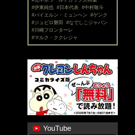
#伊東純也
#日本代表
#中村敬斗
#バイエルン・ミュンヘン
#ゲンク
#ジュビロ磐田
#なでしこジャパン
#川崎フロンターレ
#マルク・ククレジャ
YouTube