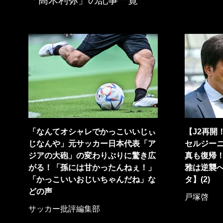
「高木利弥」の記事一覧
「なんてオシャレでかっこいいじぃ
【J2再開
じなんや」元サッカー日本代表「ア
セルジー
ジアの大砲」の変わりぶりに驚き広
真も復帰！
がる！「孫には甘かったんねぇ！」
雅は逆襲へ
「かっこいいおじいちゃんだね」な
タ】(2)
どの声
戸塚啓
サッカー批評編集部