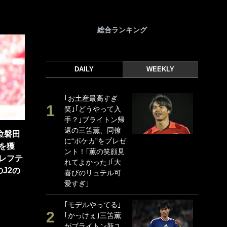
総合ランキング
DAILY
WEEKLY
｢お土産最高すぎ
｢
笑｣｢どうやって入
｢
手？｣ブライトン帰
ド
還の三笘薫、同僚
日
位磐田
に“ポケカ”をプレゼ
ン
を獲
ント！｢薫の笑顔見
ー
レフテ
れてよかった｣｢大
事
J2の
喜びのリュテル可
｢
愛すぎ｣
な
｢モデルやってる｣
｢
｢かっけぇ｣三笘薫
w
がブライトン新ユ
世