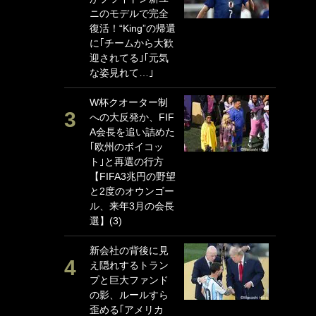
ニのモデルで完全
P
復活！“King”の帰還
G
に｢チームから大歓
｢
迎されてる｣｢元気
る
な姿見れて…｣
上
か
W杯クオーター制
への大反発か、FIF
｢
A会長を追い詰めた
笑
｢欧州のボイコッ
戦
ト｣と再選の行方
シ
【FIFA3兆円の野望
口
と2度のオウンゴー
テ
ル、来年3月の会長
全
選】(3)
ケ
ぎ
新会社の背後に見
え隠れするトラン
｢
プと巨大ファンド
だ
の影、ルールすら
表
歪める｢アメリカ
ペ