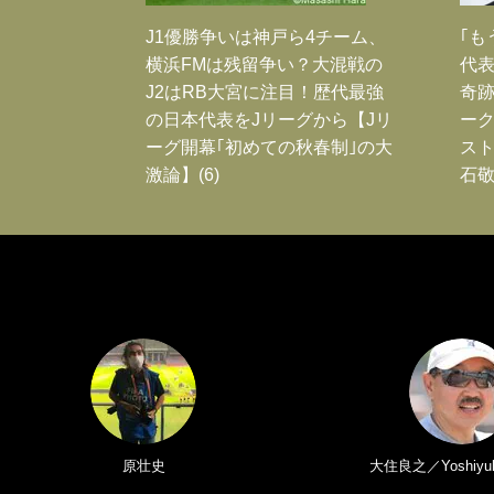
J1優勝争いは神戸ら4チーム、
｢も
横浜FMは残留争い？大混戦の
代表
J2はRB大宮に注目！歴代最強
奇
の日本代表をJリーグから【Jリ
ー
ーグ開幕｢初めての秋春制｣の大
スト
激論】(6)
石敬
原壮史
大住良之／Yoshiyuk