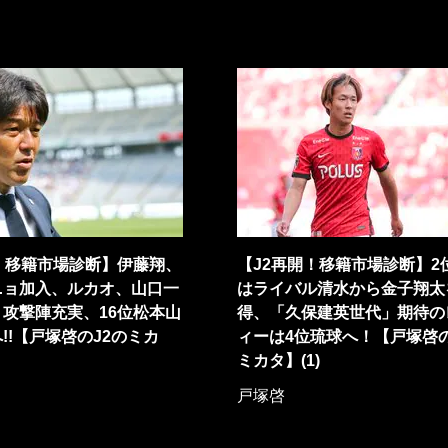
！移籍市場診断】伊藤翔、
【J2再開！移籍市場診断】2
ニョ加入、ルカオ、山口一
はライバル清水から金子翔太
攻撃陣充実、16位松本山
得、「久保建英世代」期待の
!!【戸塚啓のJ2のミカ
ィーは4位琉球へ！【戸塚啓の
ミカタ】(1)
戸塚啓