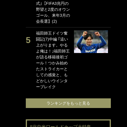
式｣【FIFA3兆円の
海
野望と2度のオウン
イ
ゴール、来年3月の
っ
会長選】(2)
的
福田師王ドイツ奮
｢
闘記(7)中編 ｢這い
て
上がります。やる
め
よ俺は！｣福田師王
婚
が語る移籍後初ゴ
と
ール！つかみ始め
に
たストライカーと
で
しての感覚と、も
ン
どかしいウインタ
る｣
ーブレイク
ランキングをもっと見る
#北中米ワールドカップ大特集