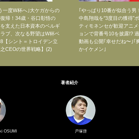
う一度W杯へ｣大ケガからの
｢やっぱり10番が似合う男
復帰！34歳・谷口彰悟の
中島翔哉を“3度目の獲得”
跡を支えた日本資本のベルギ
ティモネンセが歓迎アニメ
クラブ、次なる野望はW杯ベ
ョンで背番号10を披露!? 
8【シント＝トロイデン立
動画も公開｢幸せだね〜｣｢
之CEOの世界戦略】(2)
かイケメン｣
著者紹介
i OSUMI
戸塚啓