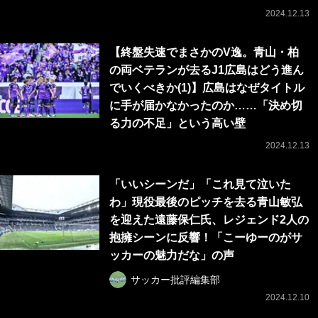
2024.12.13
【終盤失速でまさかのV逸。青山・柏
の両ベテランが去るJ1広島はどう進ん
でいくべきか(1)】広島はなぜタイトル
に手が届かなかったのか……「決め切
る力の不足」という高い壁
2024.12.13
「いいシーンだ」「これ見て泣いた
わ」現役最後のピッチを去る青山敏弘
を迎えた遠藤保仁氏、レジェンド2人の
抱擁シーンに反響！「こーゆーのがサ
ッカーの魅力だな」の声
サッカー批評編集部
2024.12.10