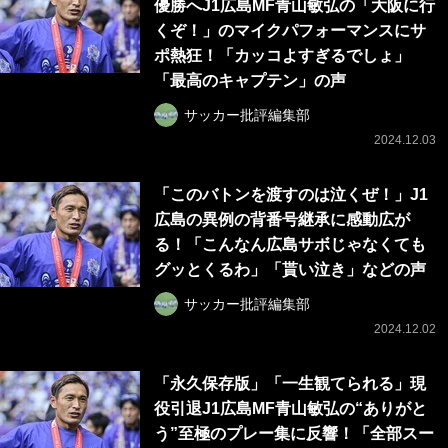
優勝へJ1広島MF青山敏弘の「大阪に行
くぞ！」のマイクパフォーマンスにサ
ポ熱狂！「カッコよすぎるでしょ」
「最高のキャプテン」の声
サッカー批評編集部
2024.12.03
「このバトンを渡すのは泣くぜ！」J1
広島の異例の背番号継承に感動広が
る！「こんなん広島サボじゃなくても
グッとくるわ」「貰い泣き」などの声
サッカー批評編集部
2024.12.02
「永久保存版」「一生観てられる」現
役引退J1広島MF青山敏弘の“ありがと
う”至極のプレー集に反響！「全部スー