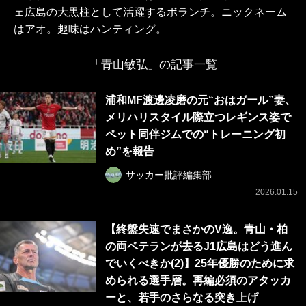
ェ広島の大黒柱として活躍するボランチ。ニックネーム
はアオ。趣味はハンティング。
「青山敏弘」の記事一覧
浦和MF渡邊凌磨の元“おはガール”妻、
メリハリスタイル際立つレギンス姿で
ペット同伴ジムでの“トレーニング初
め”を報告
サッカー批評編集部
2026.01.15
【終盤失速でまさかのV逸。青山・柏
の両ベテランが去るJ1広島はどう進ん
でいくべきか(2)】25年優勝のために求
められる選手層。再編必須のアタッカ
ーと、若手のさらなる突き上げ