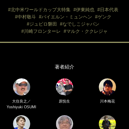
#北中米ワールドカップ大特集
#伊東純也
#日本代表
#中村敬斗
#バイエルン・ミュンヘン
#ゲンク
#ジュビロ磐田
#なでしこジャパン
#川崎フロンターレ
#マルク・ククレジャ
著者紹介
大住良之／
原悦生
川本梅花
Yoshiyuki OSUMI