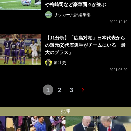
や梅崎司など豪華面々が並ぶ
サッカー批評編集部
2022.12.19
【J1分析】「広島対柏」日本代表から
の還元(2)代表選手がチームにいる「最
大のプラス」
原壮史
2021.06.20
1
2
3
批評