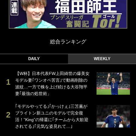
総合ランキング
DAILY
WEEKLY
【W杯】日本代表FW上田綺世の爆美女
モデル妻｢ワンオペ苦言｣で動画削除の
波紋…一方で株を上げ続ける大谷翔平
妻｢最強の処世術」
｢モデルやってる｣｢かっけぇ｣三笘薫が
ブライトン新ユニのモデルで完全復
活！“King”の帰還に｢チームから大歓迎
されてる｣｢元気な姿見れて…｣