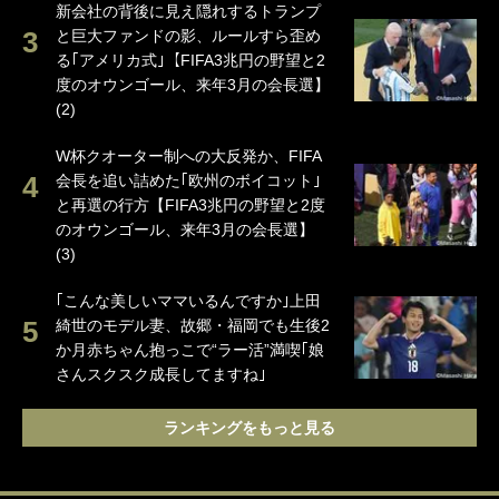
新会社の背後に見え隠れするトランプ
と巨大ファンドの影、ルールすら歪め
る｢アメリカ式｣【FIFA3兆円の野望と2
度のオウンゴール、来年3月の会長選】
(2)
W杯クオーター制への大反発か、FIFA
会長を追い詰めた｢欧州のボイコット｣
と再選の行方【FIFA3兆円の野望と2度
のオウンゴール、来年3月の会長選】
(3)
｢こんな美しいママいるんですか｣上田
綺世のモデル妻、故郷・福岡でも生後2
か月赤ちゃん抱っこで“ラー活”満喫｢娘
さんスクスク成長してますね｣
ランキングをもっと見る