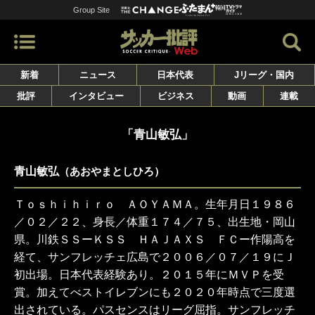
Group Site
新着
ニュース
日本代表
Jリーグ・国内
批評
インタビュー
ビジネス
動画
連載
「青山敏弘」
青山敏弘
（あおやまとしひろ）
Ｔｏｓｈｉｈｉｒｏ ＡＯＹＡＭＡ。生年月日１９８６
／０２／２２、身長／体重１７４／７５、出生地・岡山
県。川鉄ＳＳーＫＳＳ ＨＡＪＡＸＳ ＦＣー作陽高を
経て、サンフレッチェ広島で２００６／０７／１９にＪ
初出場。日本代表経験あり。２０１５年にＭＶＰを受
賞。加えてべストイレブンにも２０２０年時点で三度選
出されている。パスセンスはリーグ屈指。サンフレッチ