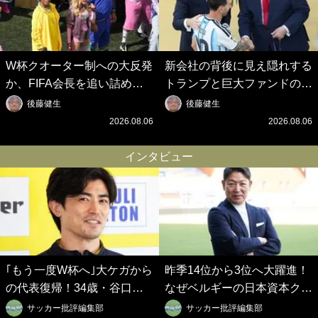
W杯クオーター制への大反発
新会社の背後に見え隠れする
か、FIFA会長を追い詰めた
トランプと巨大ファンドの
｢欧州のボイコット｣と再選の
影、ルールすら歪める｢アメ
後藤健生
後藤健生
行方【FIFA3兆円の野望と2
リカ式｣【FIFA3兆円の野望
2026.08.06
2026.08.06
度のオウンゴール、来年3月
と2度のオウンゴール、来年
の会長選】(3)
3月の会長選】(2)
インタビュー
｢もう一度W杯へ｣大ケガから
昨季14位から3位へ大躍進！
の代表復帰！34歳・谷口彰
なぜベルギーの日本資本クラ
悟の奇跡を支えた日本資本の
ブは創設102年目に歴史的快
サッカー批評編集部
サッカー批評編集部