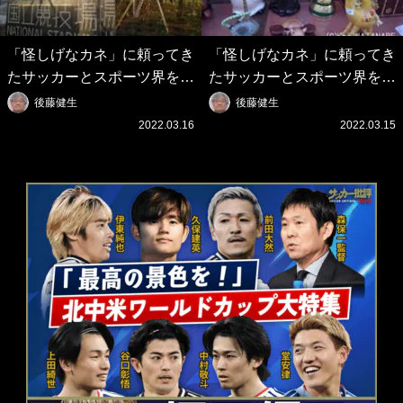
「怪しげなカネ」に頼ってき
「怪しげなカネ」に頼ってき
たサッカーとスポーツ界を待
たサッカーとスポーツ界を待
つ未来(4)スポーツを「持続
つ未来(3)「ロシアン・マネ
後藤健生
後藤健生
可能」にする「真の投資」の
ー」に続く中東の「オイルマ
2022.03.16
2022.03.15
必要性
ネー」の危険性