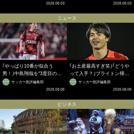
ベルギークラブ、次なる野望
挙を成し遂げられたのか？
2026.06.03
2026.06.03
はW杯ベスト8【シント＝ト
【シント＝トロイデン立石敬
ロイデン立石敬之CEOの世
之CEOの世界戦略】(1)
ニュース
界戦略】(2)
｢やっぱり10番が似合う
｢お土産最高すぎ笑｣｢どうや
男！｣中島翔哉を“3度目の獲
って入手？｣ブライトン帰還
得”ポルティモネンセが歓迎
の三笘薫、同僚に“ポケカ”を
サッカー批評編集部
サッカー批評編集部
アニメーションで背番号10
プレゼント！｢薫の笑顔見れ
2026.08.06
2026.08.06
を披露!? 過去動画も公開｢幸
てよかった｣｢大喜びのリュテ
せだね〜｣｢爽やかイケメン｣
ル可愛すぎ｣
ビジネス