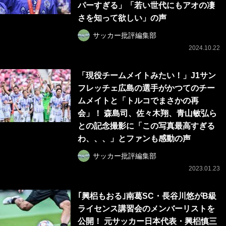
パーすぎる」「若い世代にもアオの凄
さを知って欲しい」の声
サッカー批評編集部
2024.10.22
「現役チームメイトみたい！」J1サン
フレッチェ広島の選手がかつてのチー
ムメイトと「トルコでまさかの再
会」！ 森島司、佐々木翔、青山敏弘ら
との記念撮影に「この写真最高すぎる
わ、、、」とファンも感動の声
サッカー批評編集部
2023.01.23
｢興梠もおる｣南葛SC・長谷川悠がB級
ライセンス講習会のメンバーリストを
公開！ 元サッカー日本代表・興梠慎三