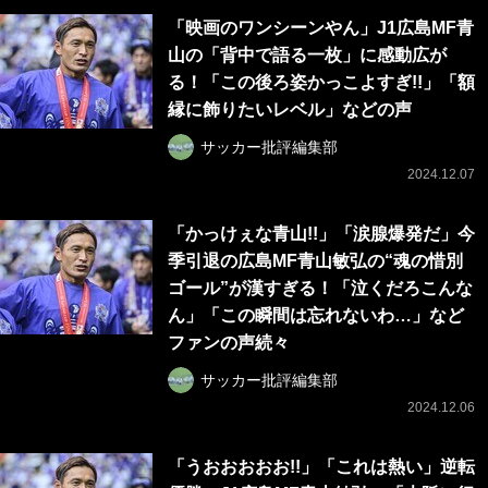
「映画のワンシーンやん」J1広島MF青
山の「背中で語る一枚」に感動広が
る！「この後ろ姿かっこよすぎ!!」「額
縁に飾りたいレベル」などの声
サッカー批評編集部
2024.12.07
「かっけぇな青山!!」「涙腺爆発だ」今
季引退の広島MF青山敏弘の“魂の惜別
ゴール”が漢すぎる！「泣くだろこんな
ん」「この瞬間は忘れないわ…」など
ファンの声続々
サッカー批評編集部
2024.12.06
「うおおおおお!!」「これは熱い」逆転