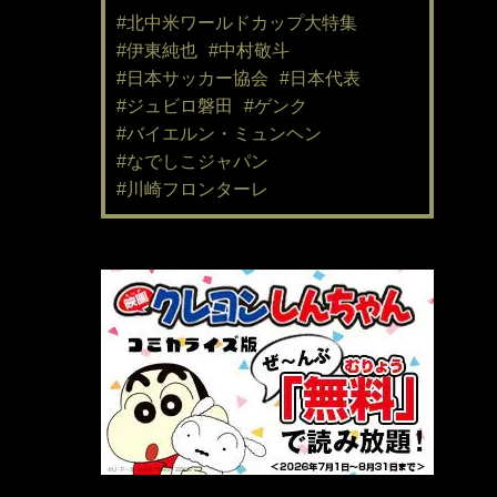
#北中米ワールドカップ大特集
#伊東純也
#中村敬斗
#日本サッカー協会
#日本代表
#ジュビロ磐田
#ゲンク
#バイエルン・ミュンヘン
#なでしこジャパン
#川崎フロンターレ