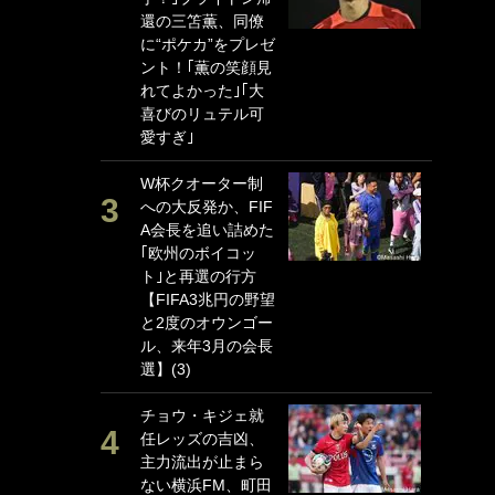
還の三笘薫、同僚
P
に“ポケカ”をプレゼ
G
ント！｢薫の笑顔見
｢
れてよかった｣｢大
る
喜びのリュテル可
上
愛すぎ｣
か
W杯クオーター制
｢
への大反発か、FIF
笑
A会長を追い詰めた
戦
｢欧州のボイコッ
シ
ト｣と再選の行方
口
【FIFA3兆円の野望
テ
と2度のオウンゴー
全
ル、来年3月の会長
ケ
選】(3)
ぎ
チョウ・キジェ就
｢
任レッズの吉凶、
だ
主力流出が止まら
表
ない横浜FM、町田
ペ