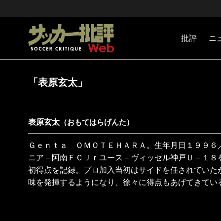
批評
ニ
Jリーグ
戦術
注目選手
海外サッ
監督
マネー
チームマ
日本代表
「表原玄太」
表原玄太
（おもてはらげんた）
Ｇｅｎｔａ ＯＭＯＴＥＨＡＲＡ。生年月日１９９６
ニア－阿南ＦＣＪｒユース－ヴィッセル神戸Ｕ－１８
初得点を記録。プロ加入当初はサイドを任されていた
味を発揮するようになり、徐々に得点もあげてきてい