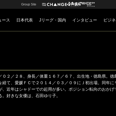
Group Site
ュース
日本代表
Jリーグ・国内
インタビュー
ビジネ
・国内
カー
ネジメント
Jリーグ・国内
戦術
注目選手
海外サッカー
監督
マネー
チームマネジメント
日本代表
／０２／２８、身長／体重１６７／６７、出生地・徳島県。徳
を経て、愛媛ＦＣで２０１４／０３／０９にＪ初出場。同年に
が、近年はシャドーでの起用が多い。ポジション転向のおかげ
る。好きな女優は、石田ゆり子。