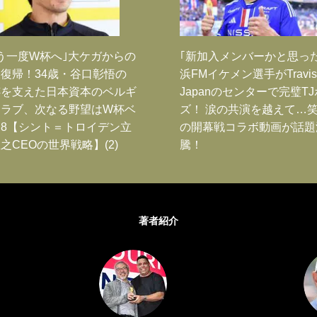
う一度W杯へ｣大ケガからの
｢新加入メンバーかと思っ
復帰！34歳・谷口彰悟の
浜FMイケメン選手がTravis
跡を支えた日本資本のベルギ
Japanのセンターで完璧T
クラブ、次なる野望はW杯ベ
ズ！ 涙の共演を越えて…
8【シント＝トロイデン立
の開幕戦コラボ動画が話題
之CEOの世界戦略】(2)
騰！
著者紹介