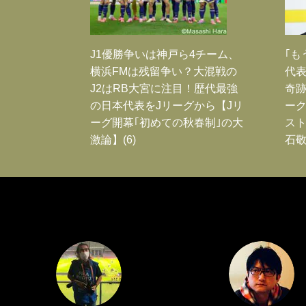
J1優勝争いは神戸ら4チーム、
｢も
横浜FMは残留争い？大混戦の
代表
J2はRB大宮に注目！歴代最強
奇
の日本代表をJリーグから【Jリ
ー
ーグ開幕｢初めての秋春制｣の大
スト
激論】(6)
石敬