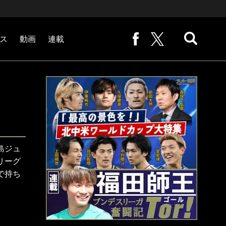
ス
動画
連載
熊崎敬の「路地から始まる処世術」
下田恒幸の「10倍面白くなるサッカー中継の見方」
サッカー批評PHOTOギャラリー「ピッチの焦点」
後藤健生の「蹴球放浪記」
原悦生PHOTOギャラリー「サッカー遠近」
「だれかに言いたくなる記録」
福田師王「ブンデスリーガ奮闘記 Tor!」
大住良之の「この世界のコーナーエリアから」
島ジュ
リーグ
で持ち