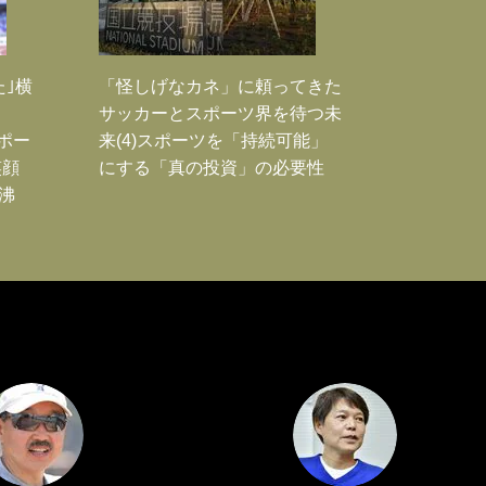
た｣横
「怪しげなカネ」に頼ってきた
サッカーとスポーツ界を待つ未
Jポー
来(4)スポーツを「持続可能」
笑顔
にする「真の投資」の必要性
沸