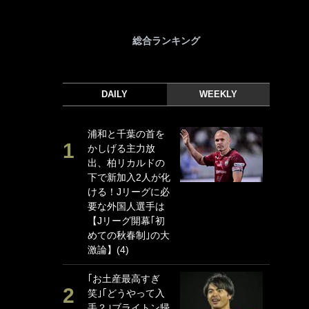
総合ランキング
DAILY
WEEKLY
浦和と千葉の首を
｢
かしげる主力放
｢
出、柏リカルドの
ド
下で新加入2人が化
日
ける！Jリーグに必
ン
要な外国人選手は
ー
【Jリーグ開幕｢初
事
めての秋春制｣の大
｢
激論】(4)
な
｢お土産最高すぎ
｢
笑｣｢どうやって入
w
手？｣ブライトン帰
世