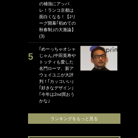
の補強にアッパ
海
レ！ランコ京都は
イ
面白くなる！【Jリ
っ
ーグ開幕｢初めての
的
秋春制｣の大激論】
(3)
｢
笑
｢めーっちゃオシャ
手
じゃん｣中田英寿や
還
トッティも愛した
に
名門ローマ、新ア
ン
ウェイユニが大評
れ
判！｢カッコいい｣
喜
｢好きなデザイン｣
愛
｢今年は2nd買おう
かな｣
ランキングをもっと見る