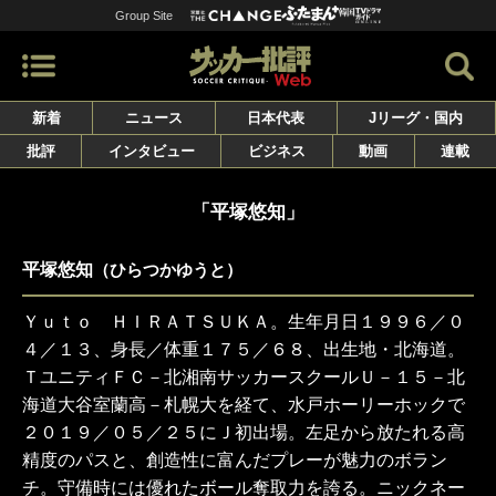
Group Site
新着
ニュース
日本代表
Jリーグ・国内
批評
インタビュー
ビジネス
動画
連載
「平塚悠知」
平塚悠知
（ひらつかゆうと）
Ｙｕｔｏ ＨＩＲＡＴＳＵＫＡ。生年月日１９９６／０
４／１３、身長／体重１７５／６８、出生地・北海道。
ＴユニティＦＣ－北湘南サッカースクールＵ－１５－北
海道大谷室蘭高－札幌大を経て、水戸ホーリーホックで
２０１９／０５／２５にＪ初出場。左足から放たれる高
精度のパスと、創造性に富んだプレーが魅力のボラン
チ。守備時には優れたボール奪取力を誇る。ニックネー