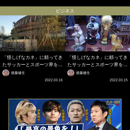
り組み｣｢平和を祈る場所に相
て…｣豪華レジェンド2ショ
応しい｣
ットに大反響
ビジネス
「怪しげなカネ」に頼ってき
「怪しげなカネ」に頼ってき
たサッカーとスポーツ界を待
たサッカーとスポーツ界を待
つ未来(4)スポーツを「持続
つ未来(3)「ロシアン・マネ
後藤健生
後藤健生
可能」にする「真の投資」の
ー」に続く中東の「オイルマ
2022.03.16
2022.03.15
必要性
ネー」の危険性