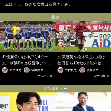
ムはヒラ、好きな女優は石原さとみ。
批評
J1優勝争いは神戸ら4チー
久保建英や松木玖生に続け！
ム、横浜FMは残留争い？大
徳田誉ら10代の才能を使い
混戦のJ2はRB大宮に注目！
切れないJクラブの課題と、
大住良之
後藤健生
大住良之
後藤健生
歴代最強の日本代表をJリー
｢0円欧州移籍｣撲滅への処方
2026.08.06
2026.08.06
グから【Jリーグ開幕｢初めて
箋【Jリーグ開幕｢初めての秋
の秋春制｣の大激論】(6)
春制｣の大激論】(5)
インタビュー