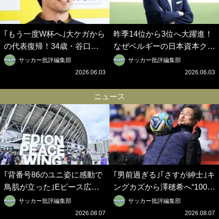
｢もう一度W杯へ｣大ケガから
昨季14位から3位へ大躍進！
の代表復帰！34歳・谷口彰
なぜベルギーの日本資本クラ
悟の奇跡を支えた日本資本の
ブは創設102年目に歴史的快
サッカー批評編集部
サッカー批評編集部
ベルギークラブ、次なる野望
挙を成し遂げられたのか？
2026.06.03
2026.06.03
はW杯ベスト8【シント＝ト
【シント＝トロイデン立石敬
ロイデン立石敬之CEOの世
之CEOの世界戦略】(1)
ニュース
界戦略】(2)
｢背番号86のユニ姿に感動で
｢男前過ぎる｣｢さすが紳士｣キ
鳥肌が立った｣Eピース広島
ングカズから澤穂希へ“100本
で行われた平和記念式典の放
の薔薇”サプライズ！｢まさ
サッカー批評編集部
サッカー批評編集部
映に称賛の声｢素晴らしい取
か、2度もいただけるなん
2026.08.07
2026.08.07