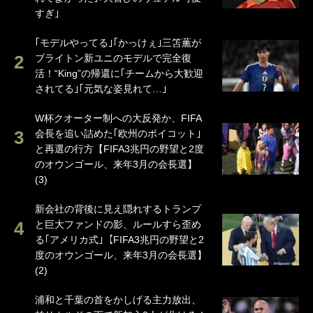
すぎ｣
｢モデルやってる｣｢かっけぇ｣三笘薫が
ブライトン新ユニのモデルで完全復
活！“King”の帰還に｢チームから大歓迎
されてる｣｢元気な姿見れて…｣
W杯クオーター制への大反発か、FIFA
会長を追い詰めた｢欧州のボイコット｣
と再選の行方【FIFA3兆円の野望と2度
のオウンゴール、来年3月の会長選】
(3)
新会社の背後に見え隠れするトランプ
と巨大ファンドの影、ルールすら歪め
る｢アメリカ式｣【FIFA3兆円の野望と2
度のオウンゴール、来年3月の会長選】
(2)
浦和と千葉の首をかしげる主力放出、