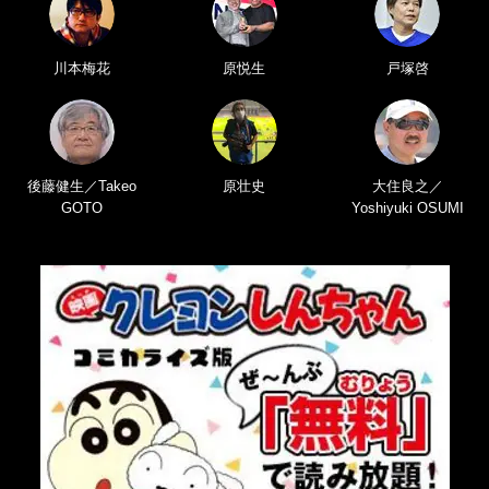
川本梅花
原悦生
戸塚啓
後藤健生／Takeo
原壮史
大住良之／
GOTO
Yoshiyuki OSUMI