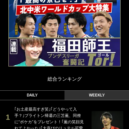
総合ランキング
DAILY
WEEKLY
｢お土産最高すぎ笑｣｢どうやって入
手？｣ブライトン帰還の三笘薫、同僚
に“ポケカ”をプレゼント！｢薫の笑顔見
れてよかった｣｢大喜びのリュテル可愛