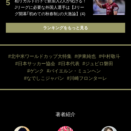
柏リカルドの下で新加入2人が化ける！
Jリーグに必要な外国人選手は【Jリー
グ開幕｢初めての秋春制｣の大激論】(4)
ランキングをもっと見る
#北中米ワールドカップ大特集
#伊東純也
#中村敬斗
#日本サッカー協会
#日本代表
#ジュビロ磐田
#ゲンク
#バイエルン・ミュンヘン
#なでしこジャパン
#川崎フロンターレ
著者紹介