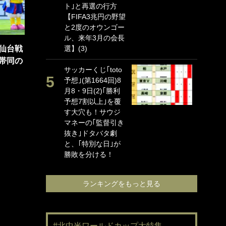
ト｣と再選の行方
海
【FIFA3兆円の野望
イ
と2度のオウンゴー
っ
ル、来年3月の会長
的
仙台戦
選】(3)
｢
帯同の
サッカーくじ｢toto
笑
予想｣(第1664回)8
手
月8・9日(2)｢勝利
還
予想7割以上｣を覆
に
す大穴も！サウジ
ン
マネーの｢監督引き
れ
抜き｣ドタバタ劇
喜
と、｢特別な日｣が
愛
勝敗を分ける！
ランキングをもっと見る
#北中米ワールドカップ大特集