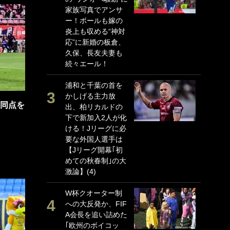
家族写真でアンサ
P
ー！ボールも嫁の
G
炎上も収める“神対
｢
応”に新婚の板倉、
る
久保、長友夫妻も
上
続々エール！
か
浦和と千葉の首を
｢
かしげる主力放
笑
の同点を
出、柏リカルドの
戦
下で新加入2人が化
シ
ける！Jリーグに必
口
要な外国人選手は
テ
【Jリーグ開幕｢初
全
めての秋春制｣の大
ケ
激論】(4)
ぎ
W杯クオーター制
｢
への大反発か、FIF
だ
A会長を追い詰めた
表
｢欧州のボイコッ
ペ