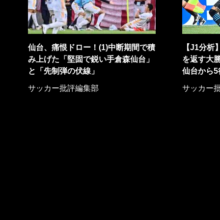
仙台、痛恨ドロー！(1)中断期間で積
【J1分析
み上げた「堅固で鋭い手倉森仙台」
を返す大勝
と「先制弾の伏線」
仙台から5
サッカー批評編集部
サッカー