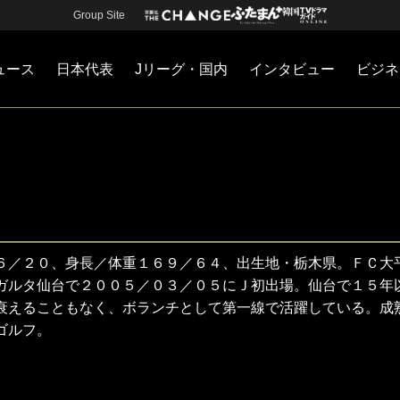
Group Site
ュース
日本代表
Jリーグ・国内
インタビュー
ビジネ
・国内
カー
ネジメント
Jリーグ・国内
戦術
注目選手
海外サッカー
監督
マネー
チームマネジメント
日本代表
６／２０、身長／体重１６９／６４、出生地・栃木県。ＦＣ大
ガルタ仙台で２００５／０３／０５にＪ初出場。仙台で１５年
衰えることもなく、ボランチとして第一線で活躍している。成
ゴルフ。