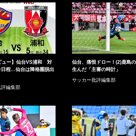
ビュー】仙台VS浦和 対
仙台、痛恨ドロー！(2)鹿島
合日程…仙台は降格圏脱出
生んだ「主審の時計」
サッカー批評編集部
批評編集部