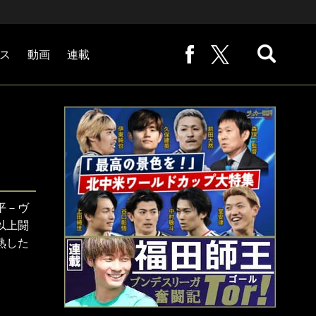
ス
動画
連載
熊崎敬の「路地から始まる処世術」
下田恒幸の「10倍面白くなるサッカー中継の見方」
サッカー批評PHOTOギャラリー「ピッチの焦点」
後藤健生の「蹴球放浪記」
原悦生PHOTOギャラリー「サッカー遠近」
「だれかに言いたくなる記録」
福田師王「ブンデスリーガ奮闘記 Tor!」
大住良之の「この世界のコーナーエリアから」
平－ヴ
以上闘
熟した