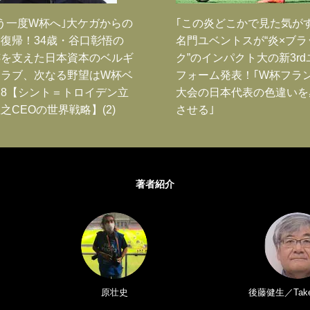
う一度W杯へ｣大ケガからの
｢この炎どこかで見た気が
復帰！34歳・谷口彰悟の
名門ユベントスが“炎×ブラ
跡を支えた日本資本のベルギ
ク”のインパクト大の新3rd
クラブ、次なる野望はW杯ベ
フォーム発表！｢W杯フラ
8【シント＝トロイデン立
大会の日本代表の色違いを
之CEOの世界戦略】(2)
させる｣
著者紹介
原壮史
後藤健生／Take