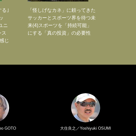
する｣
「怪しげなカネ」に頼ってきた
ッ
サッカーとスポーツ界を待つ未
ユニ
来(4)スポーツを「持続可能」
ンス
にする「真の投資」の必要性
感じ
o GOTO
大住良之／Yoshiyuki OSUMI