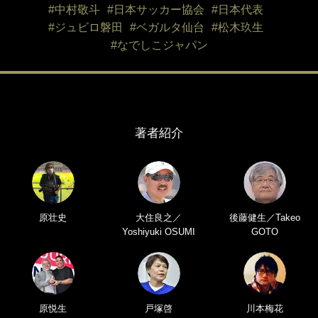
#中村敬斗
#日本サッカー協会
#日本代表
#ジュビロ磐田
#ベガルタ仙台
#松木玖生
#なでしこジャパン
著者紹介
原壮史
大住良之／
後藤健生／Takeo
Yoshiyuki OSUMI
GOTO
原悦生
戸塚啓
川本梅花