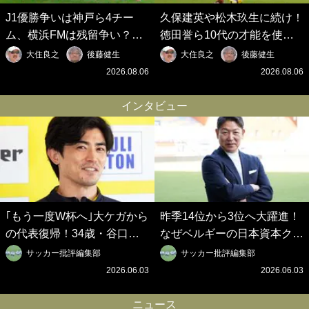
J1優勝争いは神戸ら4チー
久保建英や松木玖生に続け！
ム、横浜FMは残留争い？大
徳田誉ら10代の才能を使い
混戦のJ2はRB大宮に注目！
切れないJクラブの課題と、
大住良之
後藤健生
大住良之
後藤健生
歴代最強の日本代表をJリー
｢0円欧州移籍｣撲滅への処方
2026.08.06
2026.08.06
グから【Jリーグ開幕｢初めて
箋【Jリーグ開幕｢初めての秋
の秋春制｣の大激論】(6)
春制｣の大激論】(5)
インタビュー
｢もう一度W杯へ｣大ケガから
昨季14位から3位へ大躍進！
の代表復帰！34歳・谷口彰
なぜベルギーの日本資本クラ
悟の奇跡を支えた日本資本の
ブは創設102年目に歴史的快
サッカー批評編集部
サッカー批評編集部
ベルギークラブ、次なる野望
挙を成し遂げられたのか？
2026.06.03
2026.06.03
はW杯ベスト8【シント＝ト
【シント＝トロイデン立石敬
ロイデン立石敬之CEOの世
之CEOの世界戦略】(1)
ニュース