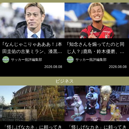
界戦略】(2)
｢なんじゃこりゃあああ！｣本
｢知念さんを煽ってたのと同
田圭佑の古巣ミラン、漆黒×
じ人？｣鹿島・鈴木優磨、大
蛍光レッドの超絶クールな新
逆転勝利後の“超・優等生イ
サッカー批評編集部
サッカー批評編集部
サードユニに世界が熱狂｢サ
ンタビュー”が話題！｢試合中
2026.08.08
2026.08.08
ードなのにズルい｣｢こりゃか
とのギャップw｣｢礼儀正しい
っけえわ｣
イケメンやな」
ビジネス
「怪しげなカネ」に頼ってき
「怪しげなカネ」に頼ってき