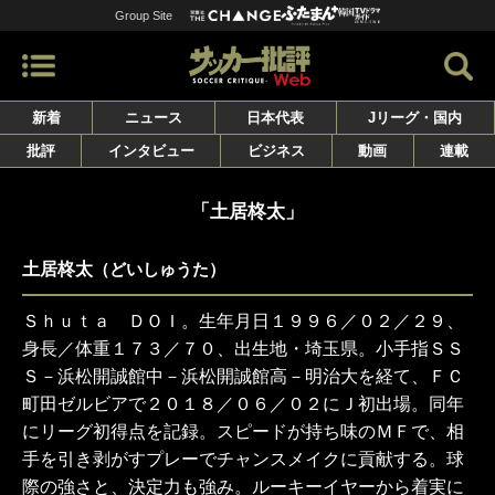
Group Site
新着
ニュース
日本代表
Jリーグ・国内
批評
インタビュー
ビジネス
動画
連載
「土居柊太」
土居柊太
（どいしゅうた）
Ｓｈｕｔａ ＤＯＩ。生年月日１９９６／０２／２９、
身長／体重１７３／７０、出生地・埼玉県。小手指ＳＳ
Ｓ－浜松開誠館中－浜松開誠館高－明治大を経て、ＦＣ
町田ゼルビアで２０１８／０６／０２にＪ初出場。同年
にリーグ初得点を記録。スピードが持ち味のＭＦで、相
手を引き剥がすプレーでチャンスメイクに貢献する。球
際の強さと、決定力も強み。ルーキーイヤーから着実に