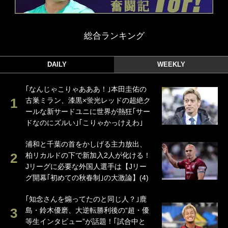
総合ランキング
DAILY
WEEKLY
｢なんじゃこりゃあああ！｣本田圭佑の
古巣ミラン、漆黒×蛍光レッドの超絶ク
ールな新サードユニに世界が熱狂｢サー
ドなのにズルい｣｢こりゃかっけえわ｣
浦和と千葉の首をかしげる主力放出、
柏リカルドの下で新加入2人が化ける！
Jリーグに必要な外国人選手は【Jリー
グ開幕｢初めての秋春制｣の大激論】(4)
｢知念さんを煽ってたのと同じ人？｣鹿
島・鈴木優磨、大逆転勝利後の“超・優
等生インタビュー”が話題！｢試合中と