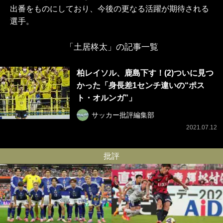
出番をものにしており、今後の更なる活躍が期待される
選手。
「土居柊太」の記事一覧
柏レイソル、鹿島下す！(2)ついに見つ
かった「身長差1センチ違いの“ポス
ト・オルンガ”」
サッカー批評編集部
2021.07.12
批評