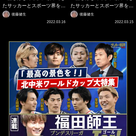
たサッカーとスポーツ界を待
たサッカーとスポーツ界を待
つ未来(4)スポーツを「持続
つ未来(3)「ロシアン・マネ
後藤健生
後藤健生
可能」にする「真の投資」の
ー」に続く中東の「オイルマ
2022.03.16
2022.03.15
必要性
ネー」の危険性