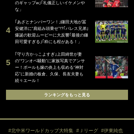
のギャップw｣｢礼儀正しいイケメンや
な」
｢あざとナンバーワン！｣鎌田大地が冨
安健洋に“肩組み頭乗せ”!?｢パレス兄弟｣
爆誕の歓迎ムービーに大反響｢最後の鎌
田可愛すぎる｣｢粋にも程がある！」
｢守り方かっこよすぎ｣上田綺世が妻
の“ワンオペ騒動”に家族写真でアンサ
ー！ボールも嫁の炎上も収める“神対
応”に新婚の板倉、久保、長友夫妻も
続々エール！
ランキングをもっと見る
#北中米ワールドカップ大特集
#Ｊリーグ
#伊東純也