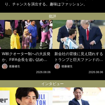
り、チャンスを演出する。趣味はファッション。
批評
W杯クオーター制への大反発
新会社の背後に見え隠れする
か、FIFA会長を追い詰めた
トランプと巨大ファンドの
｢欧州のボイコット｣と再選の
影、ルールすら歪める｢アメ
後藤健生
後藤健生
行方【FIFA3兆円の野望と2
リカ式｣【FIFA3兆円の野望
2026.08.06
2026.08.06
度のオウンゴール、来年3月
と2度のオウンゴール、来年
の会長選】(3)
3月の会長選】(2)
インタビュー