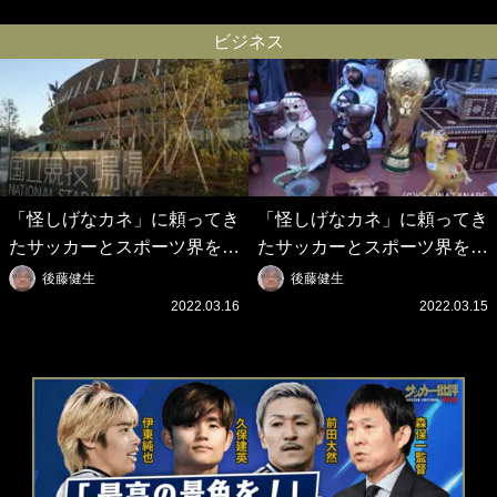
れてる｣｢元気な姿見れて…｣
平妻｢最強の処世術」
ビジネス
「怪しげなカネ」に頼ってき
「怪しげなカネ」に頼ってき
たサッカーとスポーツ界を待
たサッカーとスポーツ界を待
つ未来(4)スポーツを「持続
つ未来(3)「ロシアン・マネ
後藤健生
後藤健生
可能」にする「真の投資」の
ー」に続く中東の「オイルマ
2022.03.16
2022.03.15
必要性
ネー」の危険性