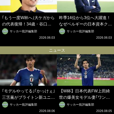
｢もう一度W杯へ｣大ケガから
昨季14位から3位へ大躍進！
の代表復帰！34歳・谷口彰
なぜベルギーの日本資本クラ
悟の奇跡を支えた日本資本の
ブは創設102年目に歴史的快
サッカー批評編集部
サッカー批評編集部
ベルギークラブ、次なる野望
挙を成し遂げられたのか？
2026.06.03
2026.06.03
はW杯ベスト8【シント＝ト
【シント＝トロイデン立石敬
ロイデン立石敬之CEOの世
之CEOの世界戦略】(1)
ニュース
界戦略】(2)
｢モデルやってる｣｢かっけぇ｣
【W杯】日本代表FW上田綺
三笘薫がブライトン新ユニの
世の爆美女モデル妻｢ワンオ
モデルで完全復活！“King”の
ペ苦言｣で動画削除の波紋…
サッカー批評編集部
サッカー批評編集部
帰還に｢チームから大歓迎さ
一方で株を上げ続ける大谷翔
2026.08.06
2026.08.05