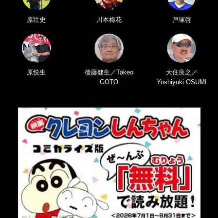
原壮史
川本梅花
戸塚啓
原悦生
後藤健生／Takeo
大住良之／
GOTO
Yoshiyuki OSUMI