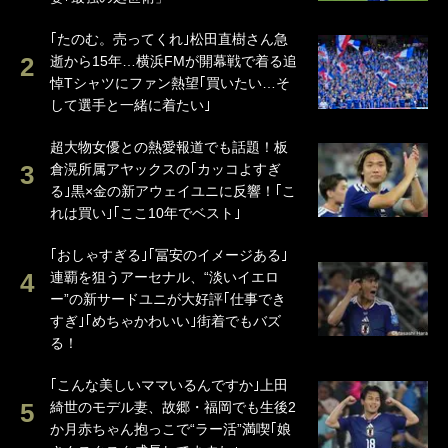
｢たのむ。売ってくれ｣松田直樹さん急
逝から15年…横浜FMが開幕戦で着る追
悼Tシャツにファン熱望｢買いたい…そ
して選手と一緒に着たい｣
超大物女優との熱愛報道でも話題！板
倉滉所属アヤックスの｢カッコよすぎ
る｣黒×金の新アウェイユニに反響！｢こ
れは買い｣｢ここ10年でベスト｣
｢おしゃすぎる｣｢冨安のイメージある｣
連覇を狙うアーセナル、“淡いイエロ
ー”の新サードユニが大好評｢仕事でき
すぎ｣｢めちゃかわいい｣街着でもバズ
る！
｢こんな美しいママいるんですか｣上田
綺世のモデル妻、故郷・福岡でも生後2
か月赤ちゃん抱っこで“ラー活”満喫｢娘