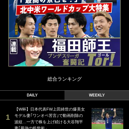
総合ランキング
DAILY
WEEKLY
【W杯】日本代表FW上田綺世の爆美女
モデル妻｢ワンオペ苦言｣で動画削除の
波紋…一方で株を上げ続ける大谷翔平
妻｢最強の処世術」