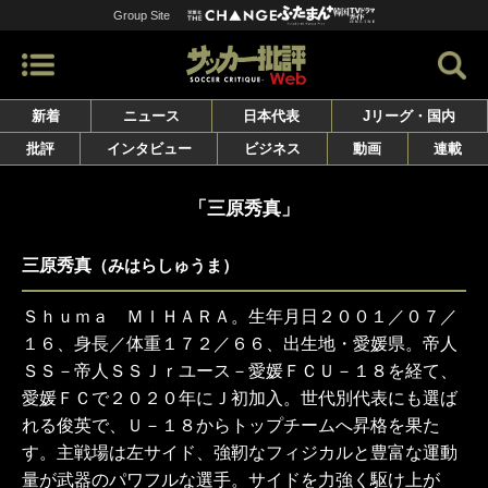
Group Site
新着
ニュース
日本代表
Jリーグ・国内
批評
インタビュー
ビジネス
動画
連載
「三原秀真」
三原秀真
（みはらしゅうま）
Ｓｈｕｍａ ＭＩＨＡＲＡ。生年月日２００１／０７／
１６、身長／体重１７２／６６、出生地・愛媛県。帝人
ＳＳ－帝人ＳＳＪｒユース－愛媛ＦＣＵ－１８を経て、
愛媛ＦＣで２０２０年にＪ初加入。世代別代表にも選ば
れる俊英で、Ｕ－１８からトップチームへ昇格を果た
す。主戦場は左サイド、強靭なフィジカルと豊富な運動
量が武器のパワフルな選手。サイドを力強く駆け上が