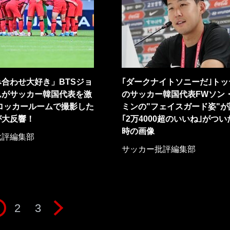
合わせ大好き」BTSジョ
｢ダークナイトソニーだ｣トッ
んがサッカー韓国代表を激
のサッカー韓国代表FWソン
ロッカールームで撮影した
ミンの"フェイスガード姿"が
が大反響！
｢2万4000超のいいね｣がつ
時の画像
批評編集部
サッカー批評編集部
2
3