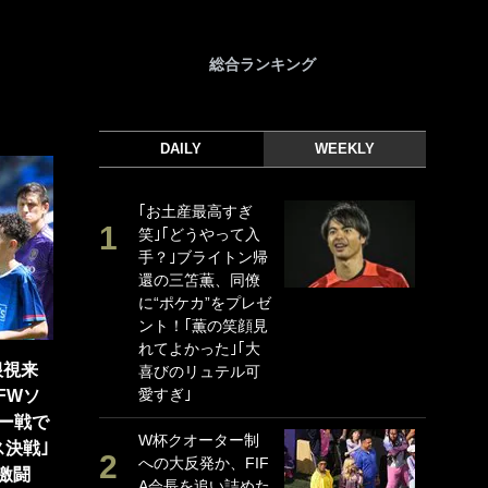
総合ランキング
DAILY
WEEKLY
｢お土産最高すぎ
｢
笑｣｢どうやって入
｢
手？｣ブライトン帰
ド
還の三笘薫、同僚
日
に“ポケカ”をプレゼ
ン
ント！｢薫の笑顔見
ー
れてよかった｣｢大
事
根視来
喜びのリュテル可
｢
愛すぎ｣
な
FWソ
ー戦で
W杯クオーター制
｢
決戦｣
への大反発か、FIF
w
激闘
A会長を追い詰めた
世