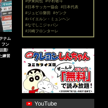
#伊東純也
#中村敬斗
#日本サッカー協会
#日本代表
#ジュビロ磐田
#ゲンク
#バイエルン・ミュンヘン
#なでしこジャパン
#川崎フロンターレ
テナム
・フン
話題!
いた練習
YouTube