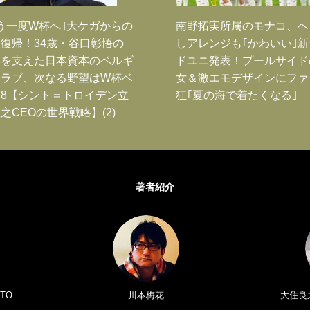
う一度W杯へ｣大ケガからの
南野拓実所属のモナコ、ヘ
復帰！34歳・谷口彰悟の
しアレンジも｢かわいい｣
跡を支えた日本資本のベルギ
ドユニ発表！プールサイド
クラブ、次なる野望はW杯ベ
女＆激エモデザインにファ
8【シント＝トロイデン立
狂｢夏の海で着たくなる｣
之CEOの世界戦略】(2)
著者紹介
TO
川本梅花
大住良之／