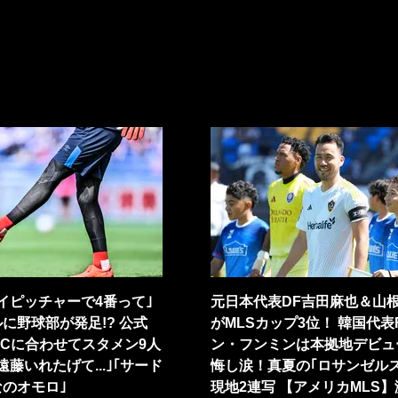
イピッチャーで4番って｣
元日本代表DF吉田麻也＆山
に野球部が発足!? 公式
がMLSカップ3位！ 韓国代表
BCに合わせてスタメン9人
ン・フンミンは本拠地デビュ
遠藤いれたげて...｣｢サード
悔し涙！真夏の｢ロサンゼルス
のオモロ｣
現地2連写 【アメリカMLS】