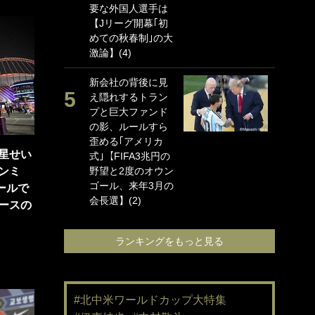
要な外国人選手は
海
【Jリーグ開幕｢初
イ
めての秋春制｣の大
っ
激論】(4)
的
新会社の背後に見
｢
え隠れするトラン
笑
プと巨大ファンド
手
の影、ルールすら
還
歪める｢アメリカ
に
星せい
式｣【FIFA3兆円の
ン
ンミ
野望と2度のオウン
れ
ゴール、来年3月の
喜
ールで
会長選】(2)
愛
ースの
ランキングをもっと見る
#北中米ワールドカップ大特集