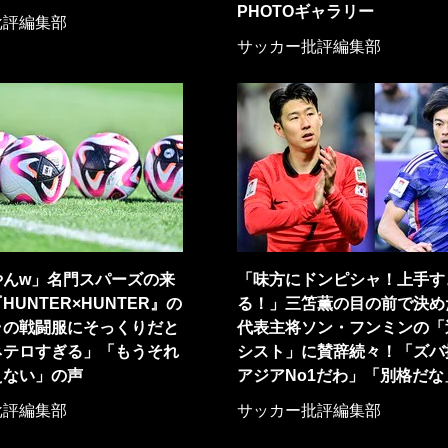
PHOTOギャラリー
批評編集部
サッカー批評編集部
やんw」名門スパーズの来
「味方にドンピシャ！上手す
HUNTER×HUNTER』の
る！」三笘薫の目の前で決め
ラの戦闘服にそっくりだと
代表主将ソン・フンミンの「
ネテロすぎる」「もうそれ
シスト」に賛辞続々！「ズバ
えない」の声
アジアNo1だわ」「別格だな
批評編集部
サッカー批評編集部