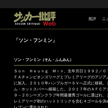
批評
ニ
Jリーグ
戦術
注目選手
海外サッ
監督
マネー
チームマ
日本代表
「ソン・フンミン」
ソン・フンミン
（そん・ふんみん）
Ｓｏｎ Ｈｅｕｎｇ Ｍｉｎ。生年月日１９９２／０
ＦＡチャンピオンズリーグとプレミアリーグのアジア
に加入。２０１０年ハンブルガーＳＶへ正式に移籍。
ム・ホットスパーへ移籍した。２０１７年のＡＦＣア
９－２０シーズンクラブ年間最優秀ゴールに選ばれ、
レミアリーグ初のハットトリックを含む４ゴールを決
レブンに選出された。