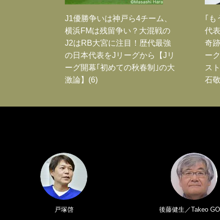
J1優勝争いは神戸ら4チーム、
｢も
横浜FMは残留争い？大混戦の
代表
J2はRB大宮に注目！歴代最強
奇
の日本代表をJリーグから【Jリ
ー
ーグ開幕｢初めての秋春制｣の大
スト
激論】(6)
石敬
戸塚啓
後藤健生／Takeo GO