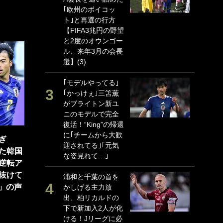
｢欧州のボイコッ
P
ト｣と再選の行方
G
【FIFA3兆円の野望
｢
と2度のオウンゴー
る
ル、来年3月の会長
上
選】(3)
か
｢モデルやってる｣
｢
｢かっけぇ｣三笘薫
笑
がブライトン新ユ
戦
ニのモデルで完全
シ
復活！“King”の帰還
口
に｢チームから大歓
テ
ぎ
迎されてる｣｢元気
全
た韓国
な姿見れて…｣
ケ
逆転ア
ぎ
抜けて
浦和と千葉の首を
」の声
かしげる主力放
｢
出、柏リカルドの
だ
下で新加入2人が化
表
ける！Jリーグに必
ペ