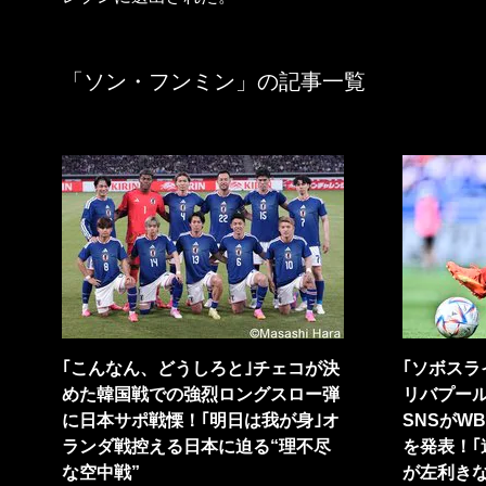
「ソン・フンミン」の記事一覧
｢こんなん、どうしろと｣チェコが決
｢ソボスラ
めた韓国戦での強烈ロングスロー弾
リバプール
に日本サポ戦慄！｢明日は我が身｣オ
SNSがW
ランダ戦控える日本に迫る“理不尽
を発表！｢
な空中戦”
が左利きな