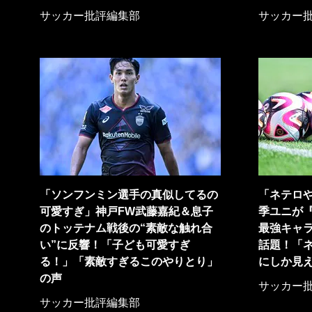
サッカー批評編集部
サッカー
「ソンフンミン選手の真似してるの
「ネテロ
可愛すぎ」神戸FW武藤嘉紀＆息子
季ユニが『
のトッテナム戦後の“素敵な触れ合
最強キャ
い”に反響！「子ども可愛すぎ
話題！「
る！」「素敵すぎるこのやりとり」
にしか見
の声
サッカー
サッカー批評編集部