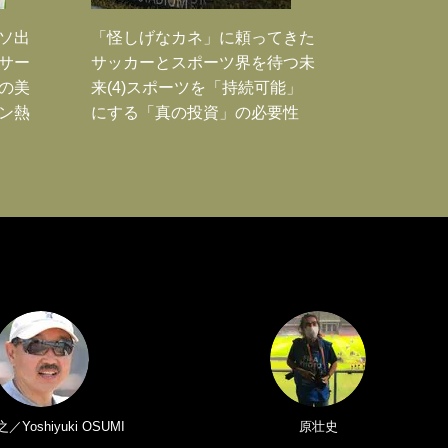
ソ出
「怪しげなカネ」に頼ってきた
新サー
サッカーとスポーツ界を待つ未
の美
来(4)スポーツを「持続可能」
ン熱
にする「真の投資」の必要性
Yoshiyuki OSUMI
原壮史