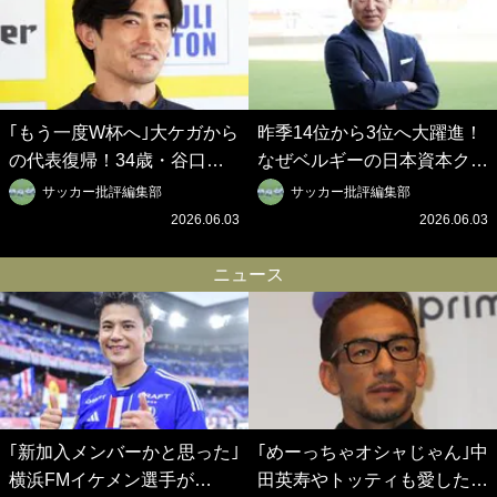
｢もう一度W杯へ｣大ケガから
昨季14位から3位へ大躍進！
の代表復帰！34歳・谷口彰
なぜベルギーの日本資本クラ
悟の奇跡を支えた日本資本の
ブは創設102年目に歴史的快
サッカー批評編集部
サッカー批評編集部
ベルギークラブ、次なる野望
挙を成し遂げられたのか？
2026.06.03
2026.06.03
はW杯ベスト8【シント＝ト
【シント＝トロイデン立石敬
ロイデン立石敬之CEOの世
之CEOの世界戦略】(1)
ニュース
界戦略】(2)
｢新加入メンバーかと思った｣
｢めーっちゃオシャじゃん｣中
横浜FMイケメン選手が
田英寿やトッティも愛した名