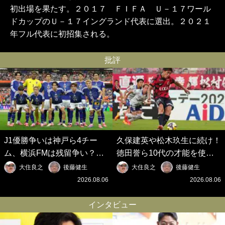
初出場を果たす。２０１７ ＦＩＦＡ Ｕ－１７ワール
ドカップのＵ－１７イングランド代表に選出。２０２１
年フル代表に初招集される。
批評
J1優勝争いは神戸ら4チー
久保建英や松木玖生に続け！
ム、横浜FMは残留争い？大
徳田誉ら10代の才能を使い
混戦のJ2はRB大宮に注目！
切れないJクラブの課題と、
大住良之
後藤健生
大住良之
後藤健生
歴代最強の日本代表をJリー
｢0円欧州移籍｣撲滅への処方
2026.08.06
2026.08.06
グから【Jリーグ開幕｢初めて
箋【Jリーグ開幕｢初めての秋
の秋春制｣の大激論】(6)
春制｣の大激論】(5)
インタビュー