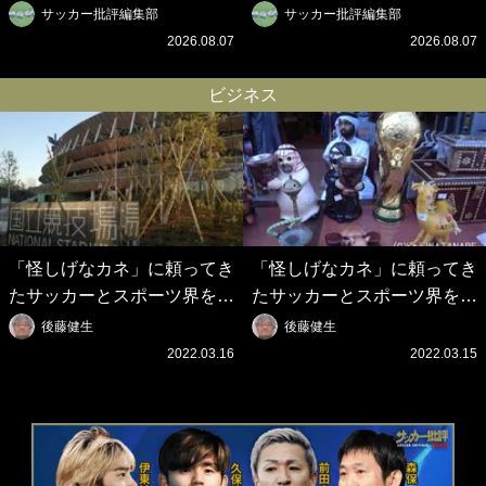
Travis Japanのセンターで完
門ローマ、新アウェイユニが
サッカー批評編集部
サッカー批評編集部
璧TJポーズ！ 涙の共演を越
大評判！｢カッコいい｣｢好き
2026.08.07
2026.08.07
えて…笑顔の開幕戦コラボ動
なデザイン｣｢今年は2nd買お
画が話題沸騰！
うかな｣
ビジネス
「怪しげなカネ」に頼ってき
「怪しげなカネ」に頼ってき
たサッカーとスポーツ界を待
たサッカーとスポーツ界を待
つ未来(4)スポーツを「持続
つ未来(3)「ロシアン・マネ
後藤健生
後藤健生
可能」にする「真の投資」の
ー」に続く中東の「オイルマ
2022.03.16
2022.03.15
必要性
ネー」の危険性