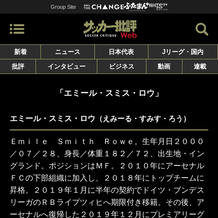
Group Site
新着
ニュース
日本代表
Jリーグ・国内
批評
インタビュー
ビジネス
動画
連載
「エミール・スミス・ロウ」
エミール・スミス・ロウ
（えみーる・すみす・ろう）
Ｅｍｉｌｅ Ｓｍｉｔｈ Ｒｏｗｅ。生年月日２０００
／０７／２８、身長／体重１８２／７２、出生地・イン
グランド。ポジションはＭＦ。２０１０年にアーセナル
ＦＣの下部組織に加入し、２０１８年にトップチームに
昇格。２０１９年１月に半年の契約でドイツ・ブンデス
リーガのＲＢライプツィヒへ期限付き移籍。その後、ア
ーセナルへ復帰した２０１９年１２月にプレミアリーグ