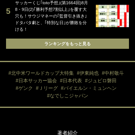
サッカーくじ｢toto予想｣(第1664回)8月
8・9日(2)｢勝利予想7割以上｣を覆す大
穴も！サウジマネーの｢監督引き抜き｣
ドタバタ劇と、｢特別な日｣が勝敗を分
ける！
ランキングをもっと見る
#北中米ワールドカップ大特集
#伊東純也
#中村敬斗
#日本サッカー協会
#日本代表
#ジュビロ磐田
#ゲンク
#Ｊリーグ
#バイエルン・ミュンヘン
#なでしこジャパン
著者紹介