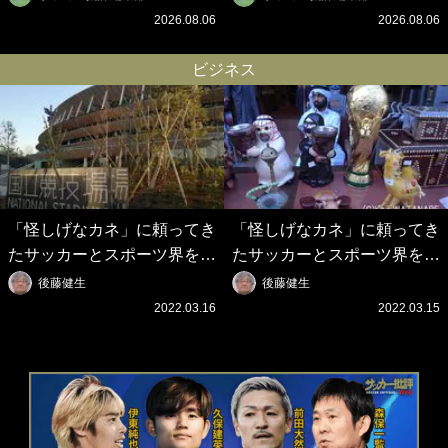
アニメーションで背番号10
プレゼント！｢薫の笑顔見れ
2026.08.06
2026.08.06
を披露!? 過去動画も公開｢幸
てよかった｣｢大喜びのリュテ
せだね〜｣｢爽やかイケメン｣
ル可愛すぎ｣
ビジネス
「怪しげなカネ」に頼ってき
「怪しげなカネ」に頼ってき
たサッカーとスポーツ界を待
たサッカーとスポーツ界を待
つ未来(4)スポーツを「持続
つ未来(3)「ロシアン・マネ
後藤健生
後藤健生
可能」にする「真の投資」の
ー」に続く中東の「オイルマ
2022.03.16
2022.03.15
必要性
ネー」の危険性