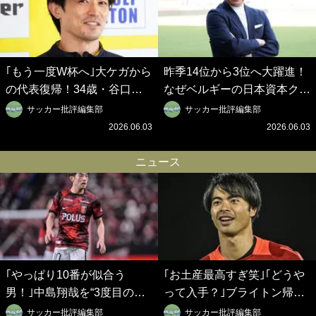
｢もう一度W杯へ｣大ケガから
昨季14位から3位へ大躍進！
の代表復帰！34歳・谷口彰
なぜベルギーの日本資本クラ
悟の奇跡を支えた日本資本の
ブは創設102年目に歴史的快
サッカー批評編集部
サッカー批評編集部
ベルギークラブ、次なる野望
挙を成し遂げられたのか？
2026.06.03
2026.06.03
はW杯ベスト8【シント＝ト
【シント＝トロイデン立石敬
ロイデン立石敬之CEOの世
之CEOの世界戦略】(1)
ニュース
界戦略】(2)
｢やっぱり10番が似合う
｢お土産最高すぎ笑｣｢どうや
男！｣中島翔哉を“3度目の獲
って入手？｣ブライトン帰還
得”ポルティモネンセが歓迎
の三笘薫、同僚に“ポケカ”を
サッカー批評編集部
サッカー批評編集部