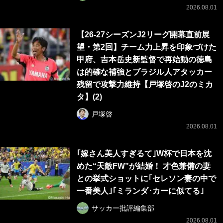
2026.08.01
【26-27シーズンJ2リーグ開幕直前展
望・第2回】チーム力上昇を印象づけた
甲府、吉本岳史新監督で再始動の徳島
は的確な補強とブラジル人アタッカー
残留で攻撃力維持【戸塚啓のJ2のミカ
タ】(2)
戸塚啓
2026.08.01
｢嫁さん美人すぎるて｣W杯で日本を沈
めた“天敵FW”が結婚！ 才色兼備の妻
との挙式ショットに｢セレソン妻の中で
一番美人｣｢ミランダ･カーに似てる｣
サッカー批評編集部
2026.08.01