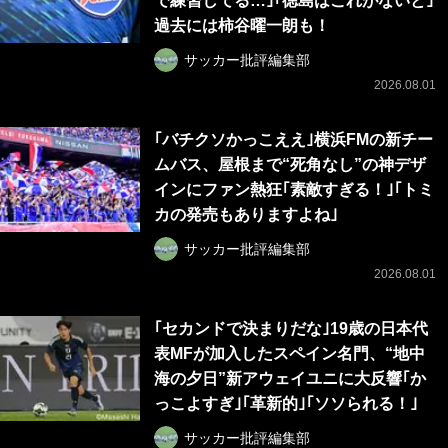
で練習してる…｣｢徳島はこれがないと｣
過去には柿谷曜一朗も！
サッカー批評編集部
2026.08.01
｢バチクソかっこええ｣横浜FMの新チー
ムバス、屋根まで“死角なし”の神デザ
インにファン熱狂｢素敵すぎる！｣｢トミ
カの発売もありますよね｣
サッカー批評編集部
2026.08.01
｢セカンドで決まりだな｣19歳の日本代
表MFが加入したスペイン名門、“地中
海の夕日”新アウェイユニに大反響｢か
っこよすぎ｣｢革新的｣｢ソソられる！｣
サッカー批評編集部