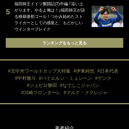
福田師王ドイツ奮闘記(7)中編 ｢這い上
がります。やるよ俺は！｣福田師王が語
る移籍後初ゴール！つかみ始めたスト
ライカーとしての感覚と、もどかしい
ウインターブレイク
ランキングをもっと見る
#北中米ワールドカップ大特集
#伊東純也
#日本代表
#中村敬斗
#バイエルン・ミュンヘン
#ゲンク
#ジュビロ磐田
#なでしこジャパン
#川崎フロンターレ
#マルク・ククレジャ
著者紹介