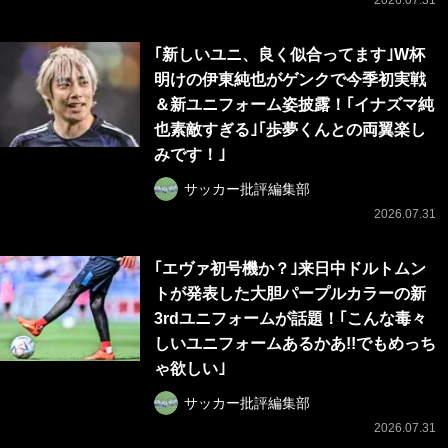
2026.07.31
｢新しいユニ、良く似合ってます｣W杯
明けの伊東純也がゲンクで今季初実戦
＆新ユニフォーム姿披露！｢イナズマ純
也素敵すぎる｣｢歩夢くんとの両翼楽し
みです！｣
サッカー批評編集部
2026.07.31
｢エヴァ初号機か？｣来日中ドルトムン
トが発表した大胆パープルカラーの新
3rdユニフォームが話題！｢こんな毒々
しいユニフォームあるかあ!!でもめっち
ゃ欲しい｣
サッカー批評編集部
2026.07.31