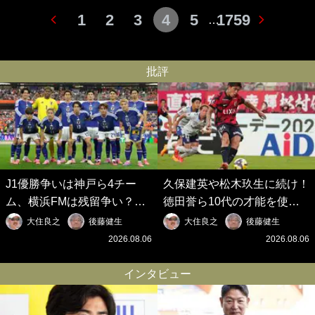
1
2
3
4
5
1759
…
批評
J1優勝争いは神戸ら4チー
久保建英や松木玖生に続け！
ム、横浜FMは残留争い？大
徳田誉ら10代の才能を使い
混戦のJ2はRB大宮に注目！
切れないJクラブの課題と、
大住良之
後藤健生
大住良之
後藤健生
歴代最強の日本代表をJリー
｢0円欧州移籍｣撲滅への処方
2026.08.06
2026.08.06
グから【Jリーグ開幕｢初めて
箋【Jリーグ開幕｢初めての秋
の秋春制｣の大激論】(6)
春制｣の大激論】(5)
インタビュー