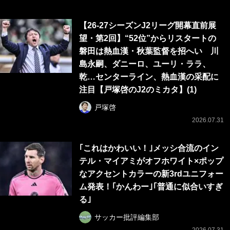
【26-27シーズンJ2リーグ開幕直前展
望・第2回】“52位”からリスタートの
磐田は熱血漢・秋葉監督を招へい 川
島永嗣、ダニーロ、ユーリ・ララ、
乾…センターライン、熱血漢の采配に
注目【戸塚啓のJ2のミカタ】(1)
戸塚啓
2026.07.31
｢これはかわいい！｣メッシ合流のイン
テル・マイアミがオフホワイト×ポップ
なアクセントカラーの新3rdユニフォー
ム発表！｢かんわー｣｢普通に似合いすぎ
る｣
サッカー批評編集部