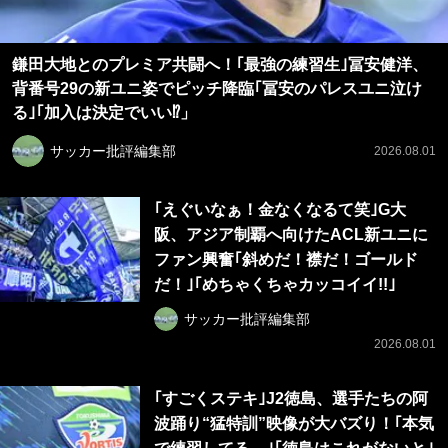
鎌田大地とのプレミア共闘へ！｢最強の練習生｣冨安健洋、
背番号29の新ユニ姿でピッチ降臨｢冨安のパレスユニ泣け
る｣｢加入は決定でいい⁉」
サッカー批評編集部
2026.08.01
｢えぐいなぁ！金なくなるて笑｣G大
阪、アジア制覇へ向けたACL新ユニに
ファン興奮｢斜めだ！襟だ！ゴールド
だ！｣｢めちゃくちゃカッコイイ!!｣
サッカー批評編集部
2026.08.01
｢すごくステキ｣J2徳島、選手たちの阿
波踊り“猛特訓”映像が大バズり！｢本気