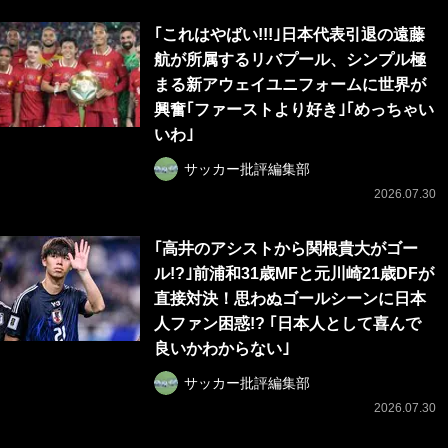
｢これはやばい!!!｣日本代表引退の遠藤
航が所属するリバプール、シンプル極
まる新アウェイユニフォームに世界が
興奮｢ファーストより好き｣｢めっちゃい
いわ｣
サッカー批評編集部
2026.07.30
｢高井のアシストから関根貴大がゴー
ル!?｣前浦和31歳MFと元川崎21歳DFが
直接対決！思わぬゴールシーンに日本
人ファン困惑!? ｢日本人として喜んで
良いかわからない｣
サッカー批評編集部
2026.07.30