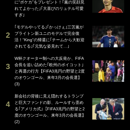
に“ポケカ”をプレゼント！｢薫の笑顔見
れてよかった｣｢大喜びのリュテル可愛
すぎ｣
｢モデルやってる｣｢かっけぇ｣三笘薫が
ブライトン新ユニのモデルで完全復
活！“King”の帰還に｢チームから大歓迎
されてる｣｢元気な姿見れて…｣
W杯クオーター制への大反発か、FIFA
会長を追い詰めた｢欧州のボイコット｣
と再選の行方【FIFA3兆円の野望と2度
のオウンゴール、来年3月の会長選】
(3)
新会社の背後に見え隠れするトランプ
と巨大ファンドの影、ルールすら歪め
る｢アメリカ式｣【FIFA3兆円の野望と2
度のオウンゴール、来年3月の会長選】
(2)