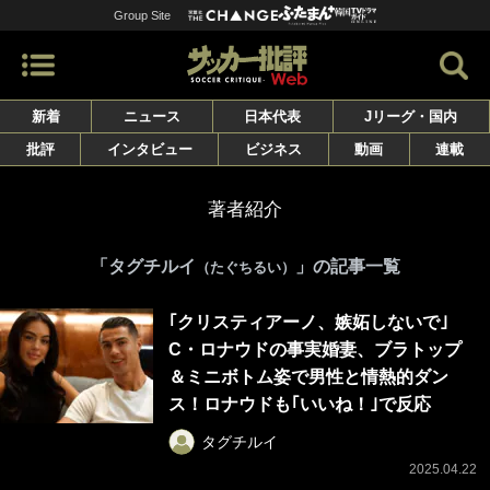
Group Site
新着
ニュース
日本代表
Jリーグ・国内
批評
インタビュー
ビジネス
動画
連載
著者紹介
「タグチルイ
」の記事一覧
（たぐちるい）
｢クリスティアーノ、嫉妬しないで｣
C・ロナウドの事実婚妻、ブラトップ
＆ミニボトム姿で男性と情熱的ダン
ス！ロナウドも｢いいね！｣で反応
タグチルイ
2025.04.22