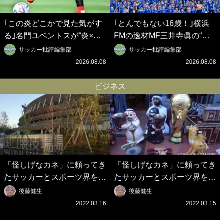
｢この炎どこかで見た気がす
｢とんでもない16歳！｣横浜
る｣名門ユベントスが“炎×ブ
FMの逸材MF三井寺眞の“久
ラック”のインパクト大の新
保建英超え”の鮮烈開幕ゴー
サッカー批評編集部
サッカー批評編集部
3rdユニフォーム発表！｢W杯
ル＆超絶ヒールトラップに国
2026.08.08
2026.08.08
フランス大会の日本代表の色
立熱狂！｢日本サッカーの新
違いを感じさせる｣
たなスターが誕生した｣
ビジネス
「怪しげなカネ」に頼ってき
「怪しげなカネ」に頼ってき
たサッカーとスポーツ界を待
たサッカーとスポーツ界を待
つ未来(4)スポーツを「持続
つ未来(3)「ロシアン・マネ
後藤健生
後藤健生
可能」にする「真の投資」の
ー」に続く中東の「オイルマ
2022.03.16
2022.03.15
必要性
ネー」の危険性