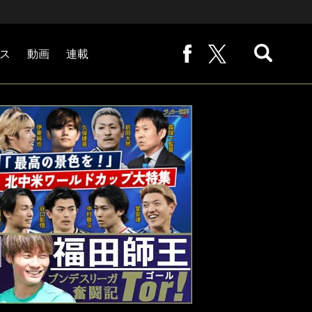
ス
動画
連載
熊崎敬の「路地から始まる処世術」
下田恒幸の「10倍面白くなるサッカー中継の見方」
サッカー批評PHOTOギャラリー「ピッチの焦点」
後藤健生の「蹴球放浪記」
原悦生PHOTOギャラリー「サッカー遠近」
「だれかに言いたくなる記録」
福田師王「ブンデスリーガ奮闘記 Tor!」
大住良之の「この世界のコーナーエリアから」