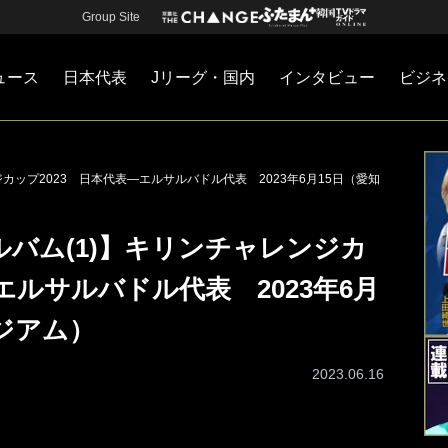
Group Site
ュース
日本代表
Jリーグ・国内
インタビュー
ビジネ
・国内
カー
ネジメント
Jリーグ・国内
戦術
注目選手
海外サッカー
監督
マネー
チームマネジメント
日本代表
カップ2023 日本代表―エルサルバドル代表 2023年6月15日（愛知
バム(1)】キリンチャレンジカ
エルサルバドル代表 2023年6月
ジアム）
2023.06.16