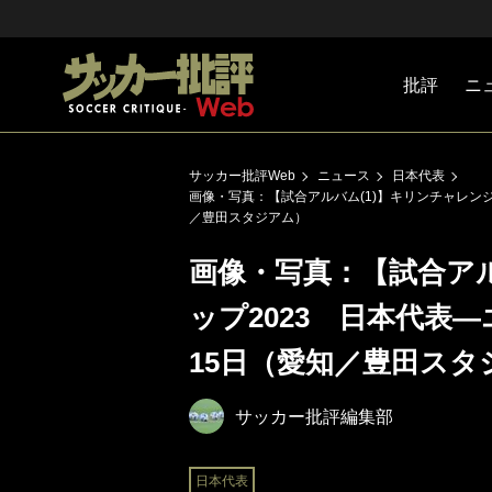
批評
ニ
Jリーグ
戦術
注目選手
海外サッ
監督
マネー
チームマ
日本代表
サッカー批評Web
ニュース
日本代表
画像・写真：【試合アルバム(1)】キリンチャレンジ
／豊田スタジアム）
画像・写真：【試合アル
ップ2023 日本代表―
15日（愛知／豊田スタ
サッカー批評編集部
日本代表