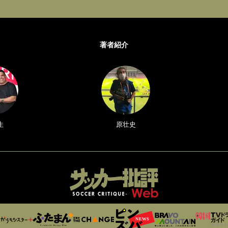
著者紹介
生
原壮史