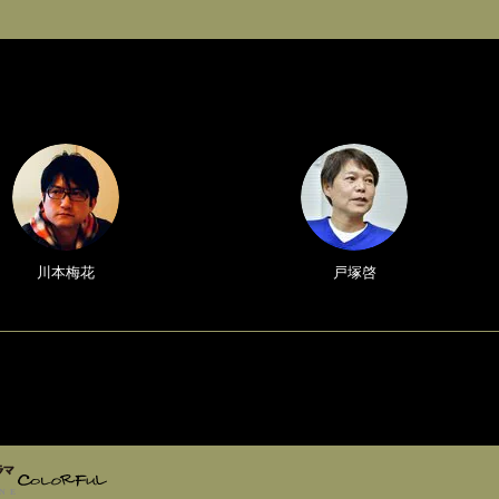
川本梅花
戸塚啓