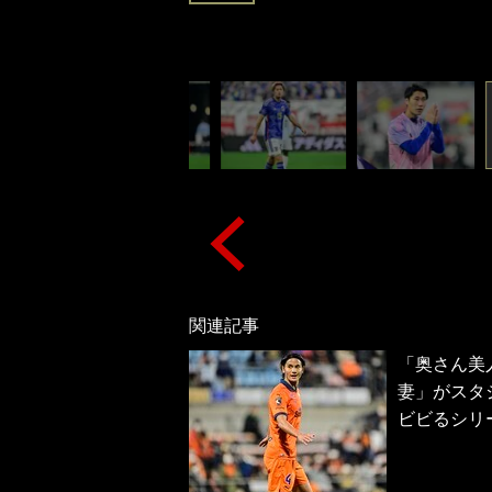
関連記事
「奥さん美人
妻」がスタ
ビビるシリ