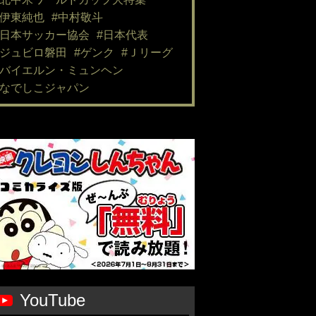
#伊東純也
#中村敬斗
#日本サッカー協会
#日本代表
#ジュビロ磐田
#ゲンク
#Ｊリーグ
#バイエルン・ミュンヘン
#なでしこジャパン
YouTube