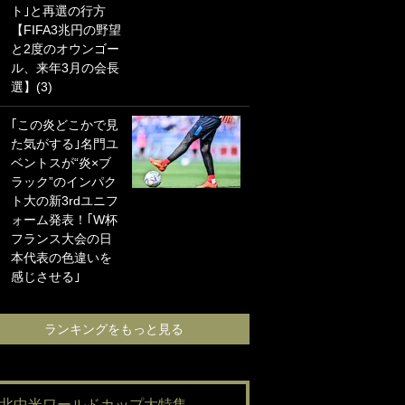
ト｣と再選の行方
海の夕日”新アウェ
【FIFA3兆円の野望
イユニに大反響｢か
と2度のオウンゴー
っこよすぎ｣｢革新
ル、来年3月の会長
的｣｢ソソられる！｣
選】(3)
｢お土産最高すぎ
｢この炎どこかで見
笑｣｢どうやって入
た気がする｣名門ユ
手？｣ブライトン帰
ベントスが“炎×ブ
還の三笘薫、同僚
ラック”のインパク
に“ポケカ”をプレゼ
ト大の新3rdユニフ
ント！｢薫の笑顔見
ォーム発表！｢W杯
れてよかった｣｢大
フランス大会の日
喜びのリュテル可
本代表の色違いを
愛すぎ｣
感じさせる｣
ランキングをも
ランキングをもっと見る
#北中米ワールドカップ大特集