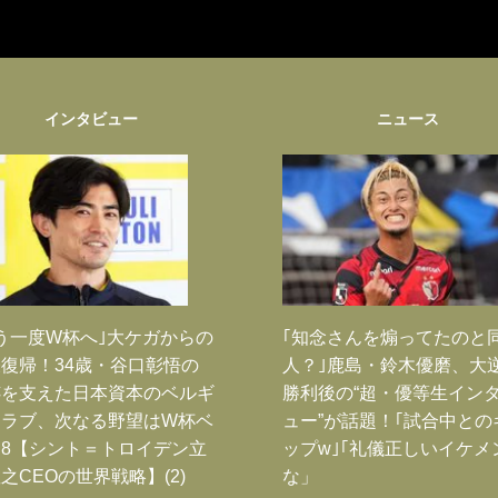
インタビュー
ニュース
う一度W杯へ｣大ケガからの
｢知念さんを煽ってたのと
復帰！34歳・谷口彰悟の
人？｣鹿島・鈴木優磨、大
跡を支えた日本資本のベルギ
勝利後の“超・優等生イン
クラブ、次なる野望はW杯ベ
ュー”が話題！｢試合中との
8【シント＝トロイデン立
ップw｣｢礼儀正しいイケメ
之CEOの世界戦略】(2)
な」