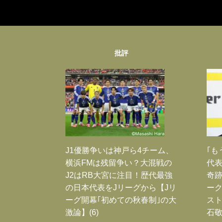
批評
J1優勝争いは神戸ら4チーム、
｢も
横浜FMは残留争い？大混戦の
代表
J2はRB大宮に注目！歴代最強
奇
の日本代表をJリーグから【Jリ
ー
ーグ開幕｢初めての秋春制｣の大
スト
激論】(6)
石敬