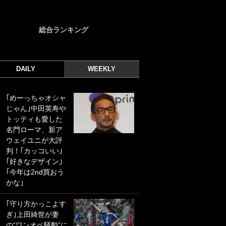
総合ランキング
DAILY
WEEKLY
｢めーっちゃオシャ
｢光の速さじゃん｣
じゃん｣中田英寿や
｢えっぐいミドル｣
トッティも愛した
ドイツ名門移籍の
名門ローマ、新ア
日本代表23歳ボラ
ウェイユニが大評
ンチ、移籍後初ゴ
判！｢カッコいい｣
ールに驚愕！｢見た
｢好きなデザイン｣
事ないシュートや｣
｢今年は2nd買おう
｢聡がどんどん遠く
かな｣
なっていく」
｢守り方かっこよす
｢誰が止めれんねん
ぎ｣上田綺世が妻
w｣フェイエ上田綺
の“ワンオペ騒動”に
世の“神コース”弾丸