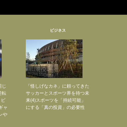
ビジネス
同じ
「怪しげなカネ」に頼ってきた
逆転
サッカーとスポーツ界を待つ未
タビ
来(4)スポーツを「持続可能」
ギャ
にする「真の投資」の必要性
ンや