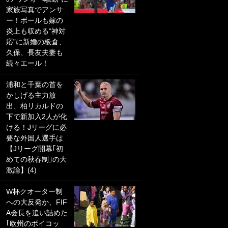
家族写真でアンサ
PKにイタリア代表
ー！ボールも嫁の
GKも成す術なし！
炎上も収める“神対
｢ノーチャンスすぎ
応”に新婚の板倉、
るわ｣｢綺世のPKの
久保、長友夫妻も
上手さは世界屈指
続々エール！
かも｣
浦和と千葉の首を
｢また敬斗が魚に
かしげる主力放
笑｣菅原由勢がW杯
出、柏リカルドの
戦士の夏休み秘蔵
下で新加入2人が化
ショット公開！ 川
ける！Jリーグに必
口春奈と結婚のモ
要な外国人選手は
テ男も登場で｢写真
【Jリーグ開幕｢初
全部楽しそう｣｢タ
めての秋春制｣の大
ケの水中かわいす
激論】(4)
ぎる」
W杯クオーター制
｢セカンドで決まり
への大反発か、FIF
だな｣19歳の日本代
A会長を追い詰めた
表MFが加入したス
｢欧州のボイコッ
ペイン名門、“地中