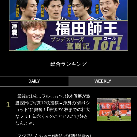
総合ランキング
DAILY
WEEKLY
｢最後の1枚…ワルぃゎ〜｣鈴木優磨が激
勝翌日に写真12枚投稿→渾身の“煽りシ
ョット”に興奮！｢最後の1枚までの壮大
なフリ｣｢知念くんのことどんだけ好き
なんよｗ｣
｢マジでなんちゅー作戦なの槙野監督w｣