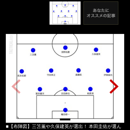
■【布陣図】三笘薫や久保建英が選出！ 本田圭佑が選ん