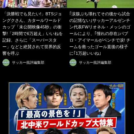
「決勝戦でも見たい!」BTSジョ
｢涙腺ぶち壊れてその後から試合
ングクさん、カタールワールド
の記憶ない｣サッカーアルゼンチ
カップ「未公開映像45秒」の衝
ン代表FWリオネル・メッシのゴ
撃!「2時間で6万超え」いいねを
ールにより、｢憧れの存在｣パブ
記録、さらに「スーパースタ
ロ・アイマールがベンチで涙! チ
ー」などと絶賛されて世界的反
ームを救ったゴール直後の様子
響を呼ぶ
に｢1万超いいね｣
サッカー批評編集部
サッカー批評編集部