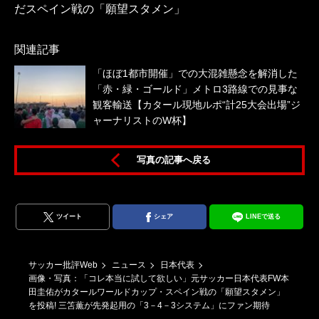
だスペイン戦の「願望スタメン」
関連記事
「ほぼ1都市開催」での大混雑懸念を解消した
「赤・緑・ゴールド」メトロ3路線での見事な
観客輸送【カタール現地ルポ“計25大会出場”ジ
ャーナリストのW杯】
写真の記事へ戻る
ツイート
シェア
LINEで送る
サッカー批評Web
ニュース
日本代表
画像・写真：「コレ本当に試して欲しい」元サッカー日本代表FW本
田圭佑がカタールワールドカップ・スペイン戦の「願望スタメン」
を投稿! 三笘薫が先発起用の「3－4－3システム」にファン期待