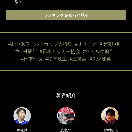
な」
ランキングをもっと見る
#北中米ワールドカップ大特集
#Ｊリーグ
#伊東純也
#中村敬斗
#日本サッカー協会
#ベガルタ仙台
#日本代表
#松木玖生
#三笘薫
#久保建英
著者紹介
戸塚啓
原悦生
川本梅花