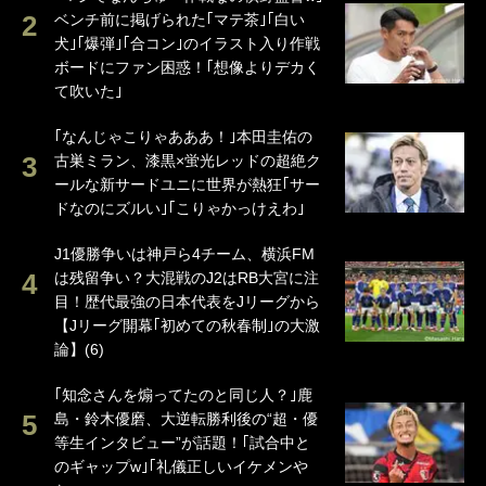
ベンチ前に掲げられた｢マテ茶｣｢白い
犬｣｢爆弾｣｢合コン｣のイラスト入り作戦
ボードにファン困惑！｢想像よりデカく
て吹いた｣
｢なんじゃこりゃあああ！｣本田圭佑の
古巣ミラン、漆黒×蛍光レッドの超絶ク
ールな新サードユニに世界が熱狂｢サー
ドなのにズルい｣｢こりゃかっけえわ｣
J1優勝争いは神戸ら4チーム、横浜FM
は残留争い？大混戦のJ2はRB大宮に注
目！歴代最強の日本代表をJリーグから
【Jリーグ開幕｢初めての秋春制｣の大激
論】(6)
｢知念さんを煽ってたのと同じ人？｣鹿
島・鈴木優磨、大逆転勝利後の“超・優
等生インタビュー”が話題！｢試合中と
のギャップw｣｢礼儀正しいイケメンや