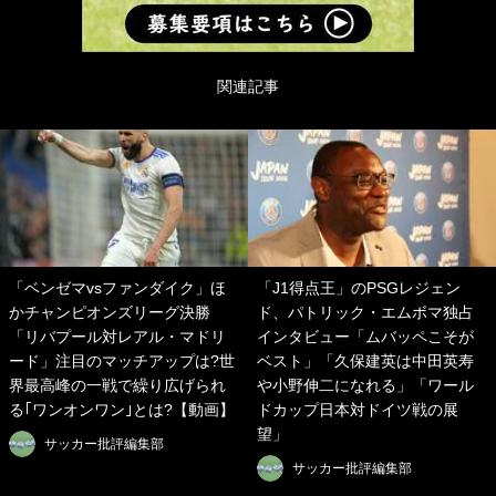
関連記事
「ベンゼマvsファンダイク」ほ
「J1得点王」のPSGレジェン
かチャンピオンズリーグ決勝
ド、パトリック・エムボマ独占
「リバプール対レアル・マドリ
インタビュー「ムバッペこそが
ード」注目のマッチアップは?世
ベスト」「久保建英は中田英寿
界最高峰の一戦で繰り広げられ
や小野伸二になれる」「ワール
る｢ワンオンワン｣とは?【動画】
ドカップ日本対ドイツ戦の展
望」
サッカー批評編集部
サッカー批評編集部