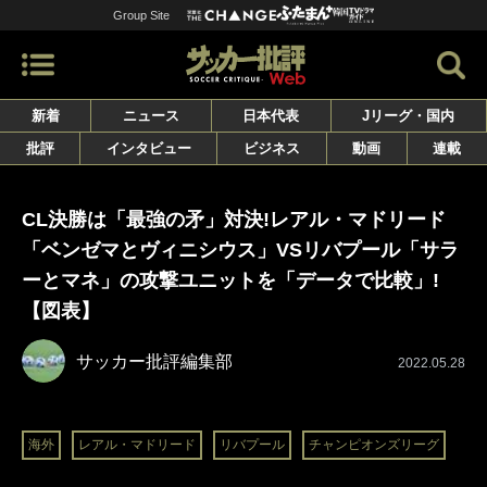
Group Site
新着
ニュース
日本代表
Jリーグ・国内
批評
インタビュー
ビジネス
動画
連載
CL決勝は「最強の矛」対決!レアル・マドリード
「ベンゼマとヴィニシウス」VSリバプール「サラ
ーとマネ」の攻撃ユニットを「データで比較」!
【図表】
サッカー批評編集部
2022.05.28
海外
レアル・マドリード
リバプール
チャンピオンズリーグ