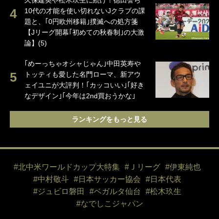
久保建英や松木玖生に続け！徳田誉ら
10代の才能を使い切れないJクラブの課
題と、｢0円欧州移籍｣撲滅への処方箋
【Jリーグ開幕｢初めての秋春制｣の大激
論】(5)
｢めーっちゃオシャじゃん｣中田英寿や
トッティも愛した名門ローマ、新アウ
ェイユニが大評判！｢カッコいい｣｢好き
なデザイン｣｢今年は2nd買おうかな｣
ランキングをもっと見る
#北中米ワールドカップ大特集
#Ｊリーグ
#伊東純也
#中村敬斗
#日本サッカー協会
#日本代表
#ジュビロ磐田
#ベガルタ仙台
#松木玖生
#なでしこジャパン