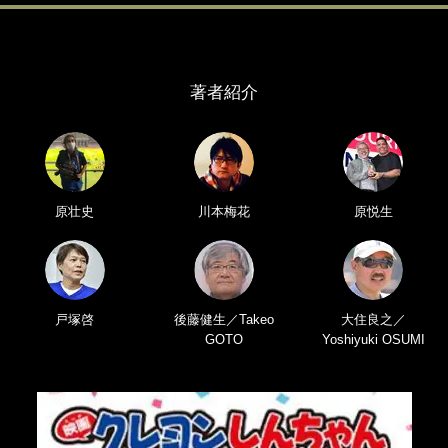
著者紹介
原壮史
川本梅花
原悦生
戸塚啓
後藤健生／Takeo
大住良之／
GOTO
Yoshiyuki OSUMI