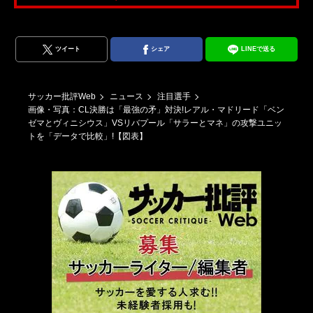
ツイート
シェア
LINEで送る
ウ
ッ
サッカー批評Web
ニュース
注目選手
画像・写真：CL決勝は「最強の矛」対決!レアル・マドリード「ベン
ゼマとヴィニシウス」VSリバプール「サラーとマネ」の攻撃ユニッ
トを「データで比較」!【図表】