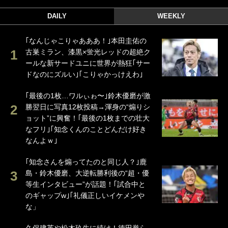
DAILY
WEEKLY
｢なんじゃこりゃあああ！｣本田圭佑の
古巣ミラン、漆黒×蛍光レッドの超絶ク
ールな新サードユニに世界が熱狂｢サー
ドなのにズルい｣｢こりゃかっけえわ｣
｢最後の1枚…ワルぃゎ〜｣鈴木優磨が激
勝翌日に写真12枚投稿→渾身の“煽りシ
ョット”に興奮！｢最後の1枚までの壮大
なフリ｣｢知念くんのことどんだけ好き
なんよｗ｣
｢知念さんを煽ってたのと同じ人？｣鹿
島・鈴木優磨、大逆転勝利後の“超・優
等生インタビュー”が話題！｢試合中と
のギャップw｣｢礼儀正しいイケメンや
な」