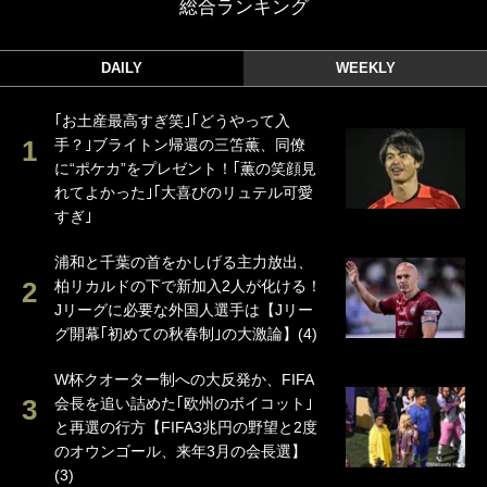
総合ランキング
DAILY
WEEKLY
｢お土産最高すぎ笑｣｢どうやって入
手？｣ブライトン帰還の三笘薫、同僚
に“ポケカ”をプレゼント！｢薫の笑顔見
れてよかった｣｢大喜びのリュテル可愛
すぎ｣
浦和と千葉の首をかしげる主力放出、
柏リカルドの下で新加入2人が化ける！
Jリーグに必要な外国人選手は【Jリー
グ開幕｢初めての秋春制｣の大激論】(4)
W杯クオーター制への大反発か、FIFA
会長を追い詰めた｢欧州のボイコット｣
と再選の行方【FIFA3兆円の野望と2度
のオウンゴール、来年3月の会長選】
(3)