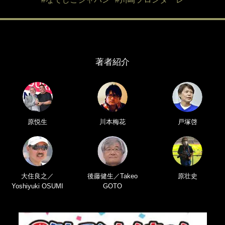
著者紹介
原悦生
川本梅花
戸塚啓
大住良之／
後藤健生／Takeo
原壮史
Yoshiyuki OSUMI
GOTO