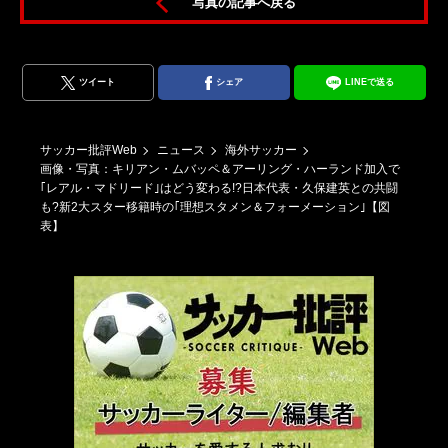
写真の記事へ戻る
？
ツイート
シェア
LINEで送る
サッカー批評Web
ニュース
海外サッカー
画像・写真：キリアン・ムバッペ＆アーリング・ハーランド加入で
｢レアル・マドリード｣はどう変わる!?日本代表・久保建英との共闘
も?新2大スター移籍時の｢理想スタメン＆フォーメーション｣【図
表】