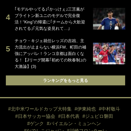
｢モデルやってる｣｢かっけぇ｣三笘薫が
ブライトン新ユニのモデルで完全復
活！“King”の帰還に｢チームから大歓迎
されてる｣｢元気な姿見れて…｣
チョウ・キジェ就任レッズの吉凶、主
力流出が止まらない横浜FM、町田の補
強にアッパレ！ランコ京都は面白くな
る！【Jリーグ開幕｢初めての秋春制｣の
大激論】(3)
ランキングをもっと見る
#北中米ワールドカップ大特集
#伊東純也
#中村敬斗
#日本サッカー協会
#日本代表
#ジュビロ磐田
#ゲンク
#バイエルン・ミュンヘン
#なでしこジャパン
#川崎フロンターレ