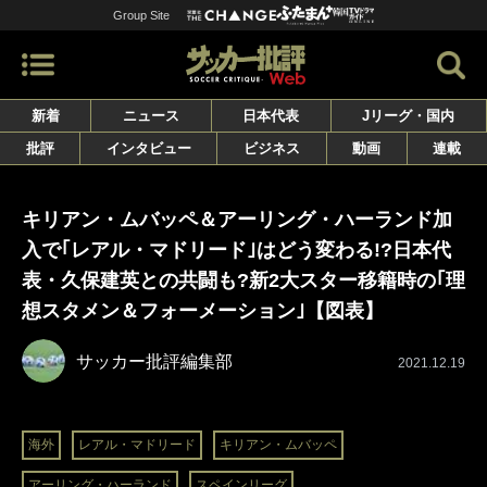
Group Site
新着
ニュース
日本代表
Jリーグ・国内
批評
インタビュー
ビジネス
動画
連載
キリアン・ムバッペ＆アーリング・ハーランド加
入で｢レアル・マドリード｣はどう変わる!?日本代
表・久保建英との共闘も?新2大スター移籍時の｢理
想スタメン＆フォーメーション｣【図表】
サッカー批評編集部
2021.12.19
海外
レアル・マドリード
キリアン・ムバッペ
アーリング・ハーランド
スペインリーグ