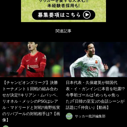
関連記事
【チャンピオンズリーグ】決勝
日本代表・久保建英が韓国代
トーナメント１回戦の組み合わ
表・イ・ガンインに本音を吐露!?
せが決定!!キリアン・ムバッペ、
今季初ゴールは｢めっちゃ焦っ
リオネル・メッシのPSGはレア
た｣!｢日韓の至宝｣の会話シーンが
ル・マドリードと対戦!!南野拓実
話題に!｢仲良い｣【動画】
のリバプールの対戦相手は?【画
サッカー批評編集部
像】