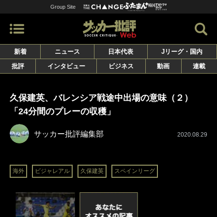
Group Site
新着
ニュース
日本代表
Jリーグ・国内
批評
インタビュー
ビジネス
動画
連載
久保建英、バレンシア戦途中出場の意味（２）
「24分間のプレーの収穫」
サッカー批評編集部
2020.08.29
海外
ビジャレアル
久保建英
スペインリーグ