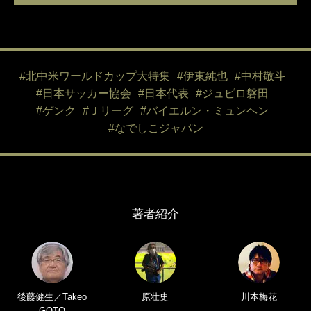
#北中米ワールドカップ大特集
#伊東純也
#中村敬斗
#日本サッカー協会
#日本代表
#ジュビロ磐田
#ゲンク
#Ｊリーグ
#バイエルン・ミュンヘン
#なでしこジャパン
著者紹介
後藤健生／Takeo
原壮史
川本梅花
GOTO