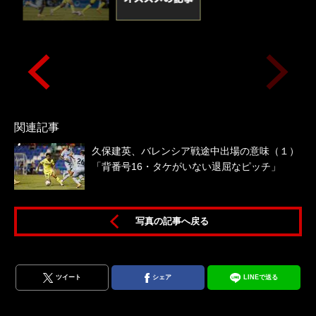
関連記事
久保建英、バレンシア戦途中出場の意味（１）
「背番号16・タケがいない退屈なピッチ」
写真の記事へ戻る
リ
ツイート
シェア
LINEで送る