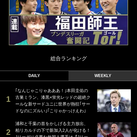
総合ランキング
DAILY
WEEKLY
｢なんじゃこりゃあああ！｣本田圭佑の
古巣ミラン、漆黒×蛍光レッドの超絶ク
ールな新サードユニに世界が熱狂｢サー
ドなのにズルい｣｢こりゃかっけえわ｣
浦和と千葉の首をかしげる主力放出、
柏リカルドの下で新加入2人が化ける！