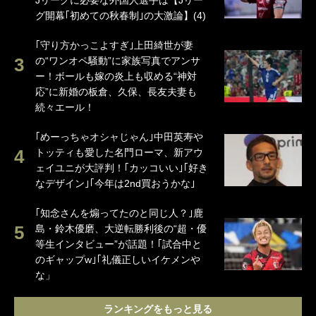
Jリーグに必要な外国人選手は【Jリー
グ開幕｢初めての秋春制｣の大激論】(4)
｢守り方かっこよすぎ｣上田綺世が妻
の“ワンオペ騒動”に家族写真でアンサ
ー！ボールも嫁の炎上も収める“神対
応”に新婚の板倉、久保、長友夫妻も
続々エール！
｢めーっちゃオシャじゃん｣中田英寿や
トッティも愛した名門ローマ、新アウ
ェイユニが大評判！｢カッコいい｣｢好き
なデザイン｣｢今年は2nd買おうかな｣
｢知念さんを煽ってたのと同じ人？｣鹿
島・鈴木優磨、大逆転勝利後の“超・優
等生インタビュー”が話題！｢試合中と
のギャップw｣｢礼儀正しいイケメンや
な」
ランキングをもっと見る