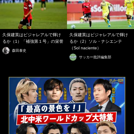
久保建英はビジャレアルで輝け
久保建英はビジャレアルで輝け
るか（1）「補強第１号」の栄誉
るか（2）ソル・ナシエンテ
（Sol naciente）
森田泰史
サッカー批評編集部