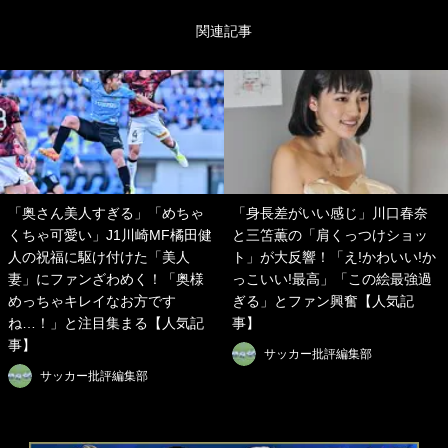
関連記事
「奥さん美人すぎる」「めちゃ
「身長差がいい感じ」川口春奈
くちゃ可愛い」J1川崎MF橘田健
と三笘薫の「肩くっつけショッ
人の祝福に駆け付けた「美人
ト」が大反響！「え!かわいい!か
妻」にファンざわめく！「奥様
っこいい!最高」「この絵最強過
めっちゃキレイなお方です
ぎる」とファン興奮【人気記
ね…！」と注目集まる【人気記
事】
事】
サッカー批評編集部
サッカー批評編集部