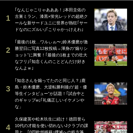
｢なんじゃこりゃあああ！｣本田圭佑の
古巣ミラン、漆黒×蛍光レッドの超絶ク
ールな新サードユニに世界が熱狂｢サー
ドなのにズルい｣｢こりゃかっけえわ｣
｢最後の1枚…ワルぃゎ〜｣鈴木優磨が激
勝翌日に写真12枚投稿→渾身の“煽りシ
ョット”に興奮！｢最後の1枚までの壮大
なフリ｣｢知念くんのことどんだけ好き
なんよｗ｣
｢知念さんを煽ってたのと同じ人？｣鹿
島・鈴木優磨、大逆転勝利後の“超・優
等生インタビュー”が話題！｢試合中と
のギャップw｣｢礼儀正しいイケメンや
な」
久保建英や松木玖生に続け！徳田誉ら
10代の才能を使い切れないJクラブの課
題と、｢0円欧州移籍｣撲滅への処方箋