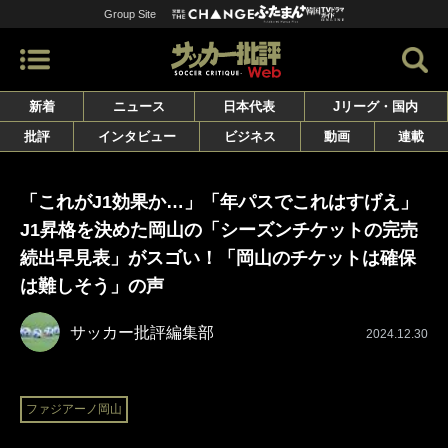
Group Site
新着
ニュース
日本代表
Jリーグ・国内
批評
インタビュー
ビジネス
動画
連載
「これがJ1効果か…」「年パスでこれはすげえ」
J1昇格を決めた岡山の「シーズンチケットの完売
続出早見表」がスゴい！「岡山のチケットは確保
は難しそう」の声
サッカー批評編集部
2024.12.30
ファジアーノ岡山