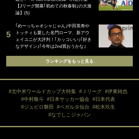
【Jリーグ開幕｢初めての秋春制｣の大激
論】(5)
｢めーっちゃオシャじゃん｣中田英寿や
トッティも愛した名門ローマ、新アウ
ェイユニが大評判！｢カッコいい｣｢好き
なデザイン｣｢今年は2nd買おうかな｣
ランキングをもっと見る
#北中米ワールドカップ大特集
#Ｊリーグ
#伊東純也
#中村敬斗
#日本サッカー協会
#日本代表
#ジュビロ磐田
#ベガルタ仙台
#松木玖生
#なでしこジャパン