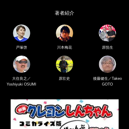
著者紹介
戸塚啓
川本梅花
原悦生
大住良之／
原壮史
後藤健生／Takeo
Yoshiyuki OSUMI
GOTO