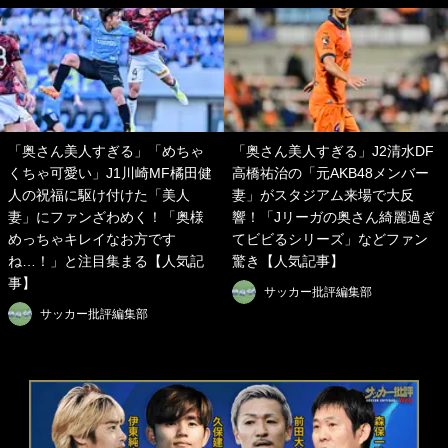
「奥さん美人すぎる」「めちゃ
「奥さん美人すぎる」J2清水DF
くちゃ可愛い」J1川崎MF橘田健
高橋祐治の「元AKB48メンバー
人の祝福に駆け付けた「美人
妻」がスタジアム来場で大反
妻」にファンざわめく！「奥様
響！「Jリーガの奥さん綺麗過ぎ
めっちゃキレイなお方です
てビビるシリーズ」などファン
ね…！」と注目集まる【人気記
驚き【人気記事】
事】
サッカー批評編集部
サッカー批評編集部