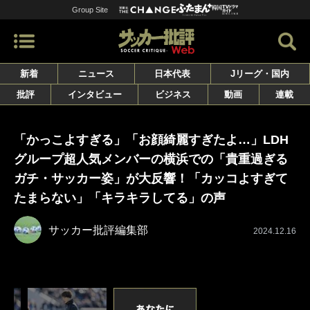
Group Site
新着
ニュース
日本代表
Jリーグ・国内
批評
インタビュー
ビジネス
動画
連載
「かっこよすぎる」「お顔綺麗すぎたよ…」LDH
グループ超人気メンバーの横浜での「貴重過ぎる
ガチ・サッカー姿」が大反響！「カッコよすぎて
たまらない」「キラキラしてる」の声
サッカー批評編集部
2024.12.16