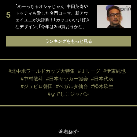
｢めーっちゃオシャじゃん｣中田英寿や
トッティも愛した名門ローマ、新アウ
ェイユニが大評判！｢カッコいい｣｢好き
なデザイン｣｢今年は2nd買おうかな｣
ランキングをもっと見る
#北中米ワールドカップ大特集
#Ｊリーグ
#伊東純也
#中村敬斗
#日本サッカー協会
#日本代表
#ジュビロ磐田
#ベガルタ仙台
#松木玖生
#なでしこジャパン
著者紹介