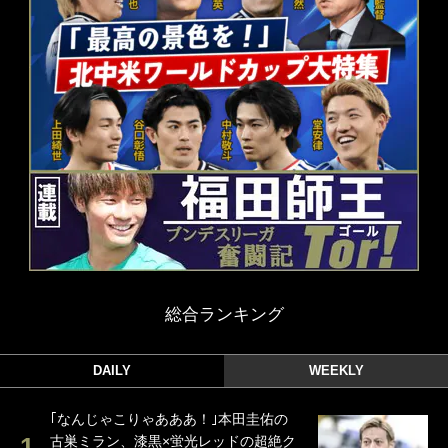
総合ランキング
DAILY
WEEKLY
｢なんじゃこりゃあああ！｣本田圭佑の
古巣ミラン、漆黒×蛍光レッドの超絶ク