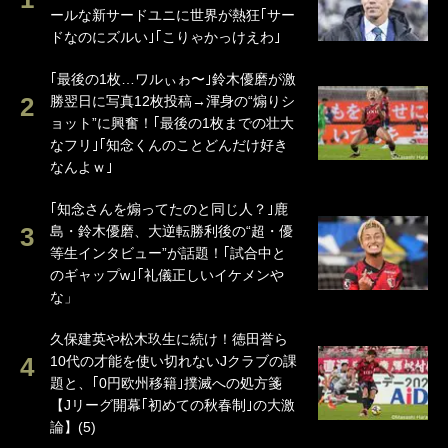
ールな新サードユニに世界が熱狂｢サー
ドなのにズルい｣｢こりゃかっけえわ｣
｢最後の1枚…ワルぃゎ〜｣鈴木優磨が激
勝翌日に写真12枚投稿→渾身の“煽りシ
ョット”に興奮！｢最後の1枚までの壮大
なフリ｣｢知念くんのことどんだけ好き
なんよｗ｣
｢知念さんを煽ってたのと同じ人？｣鹿
島・鈴木優磨、大逆転勝利後の“超・優
等生インタビュー”が話題！｢試合中と
のギャップw｣｢礼儀正しいイケメンや
な」
久保建英や松木玖生に続け！徳田誉ら
10代の才能を使い切れないJクラブの課
題と、｢0円欧州移籍｣撲滅への処方箋
【Jリーグ開幕｢初めての秋春制｣の大激
論】(5)