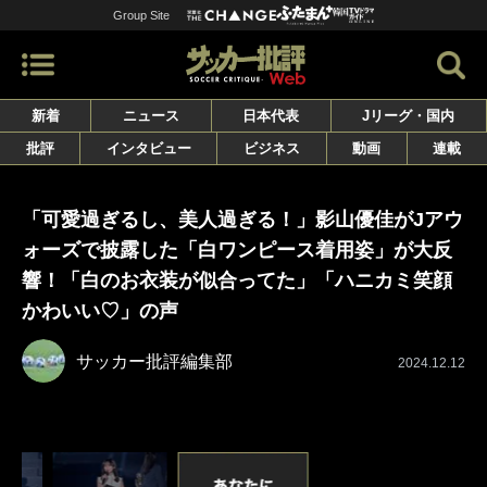
Group Site
新着
ニュース
日本代表
Jリーグ・国内
批評
インタビュー
ビジネス
動画
連載
「可愛過ぎるし、美人過ぎる！」影山優佳がJアウ
ォーズで披露した「白ワンピース着用姿」が大反
響！「白のお衣装が似合ってた」「ハニカミ笑顔
かわいい♡」の声
サッカー批評編集部
2024.12.12