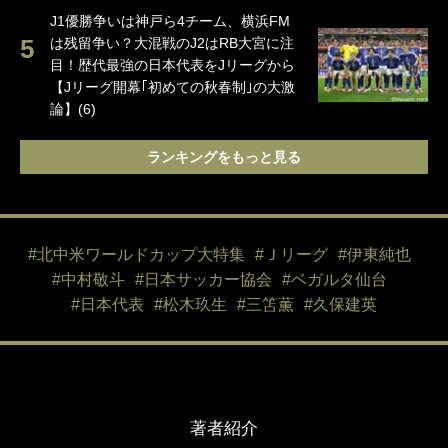
J1優勝争いは神戸ら4チーム、横浜FM
は残留争い？大混戦のJ2はRB大宮に注
目！歴代最強の日本代表をJリーグから
【Jリーグ開幕｢初めての秋春制｣の大激
論】(6)
ランキングをもっと見る
#北中米ワールドカップ大特集
#Ｊリーグ
#伊東純也
#中村敬斗
#日本サッカー協会
#ベガルタ仙台
#日本代表
#松木玖生
#三笘薫
#久保建英
著者紹介