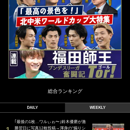
総合ランキング
DAILY
WEEKLY
｢最後の1枚…ワルぃゎ〜｣鈴木優磨が激
勝翌日に写真12枚投稿→渾身の“煽りシ