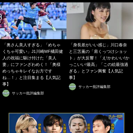
「奥さん美人すぎる」「めちゃ
「身長差がいい感じ」川口春奈
くちゃ可愛い」J1川崎MF橘田健
と三笘薫の「肩くっつけショッ
人の祝福に駆け付けた「美人
ト」が大反響！「え!かわいい!か
妻」にファンざわめく！「奥様
っこいい!最高」「この絵最強過
めっちゃキレイなお方です
ぎる」とファン興奮【人気記
ね…！」と注目集まる【人気記
事】
事】
サッカー批評編集部
サッカー批評編集部