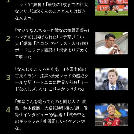
ョット”に興奮！｢最後の1枚までの壮大
なフリ｣｢知念くんのことどんだけ好き
なんよｗ｣
｢マジでなんちゅー作戦なの槙野監督w｣
ベンチ前に掲げられた｢マテ茶｣｢白い
犬｣｢爆弾｣｢合コン｣のイラスト入り作戦
ボードにファン困惑！｢想像よりデカく
て吹いた｣
｢なんじゃこりゃあああ！｣本田圭佑の
古巣ミラン、漆黒×蛍光レッドの超絶ク
ールな新サードユニに世界が熱狂｢サー
ドなのにズルい｣｢こりゃかっけえわ｣
｢知念さんを煽ってたのと同じ人？｣鹿
島・鈴木優磨、大逆転勝利後の“超・優
等生インタビュー”が話題！｢試合中と
のギャップw｣｢礼儀正しいイケメンや
な」