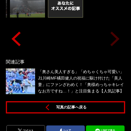
関連記事
「奥さん美人すぎる」「めちゃくちゃ可愛い」
J1川崎MF橘田健人の祝福に駆け付けた「美人
妻」にファンざわめく！「奥様めっちゃキレイ
なお方ですね…！」と注目集まる【人気記事】
写真の記事へ戻る
拓
ツイート
シェア
LINEで送る