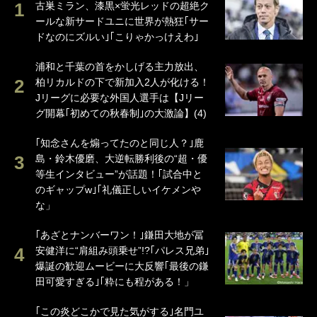
古巣ミラン、漆黒×蛍光レッドの超絶ク
ールな新サードユニに世界が熱狂｢サー
ドなのにズルい｣｢こりゃかっけえわ｣
浦和と千葉の首をかしげる主力放出、
柏リカルドの下で新加入2人が化ける！
Jリーグに必要な外国人選手は【Jリー
グ開幕｢初めての秋春制｣の大激論】(4)
｢知念さんを煽ってたのと同じ人？｣鹿
島・鈴木優磨、大逆転勝利後の“超・優
等生インタビュー”が話題！｢試合中と
のギャップw｣｢礼儀正しいイケメンや
な」
｢あざとナンバーワン！｣鎌田大地が冨
安健洋に“肩組み頭乗せ”!?｢パレス兄弟｣
爆誕の歓迎ムービーに大反響｢最後の鎌
田可愛すぎる｣｢粋にも程がある！」
｢この炎どこかで見た気がする｣名門ユ