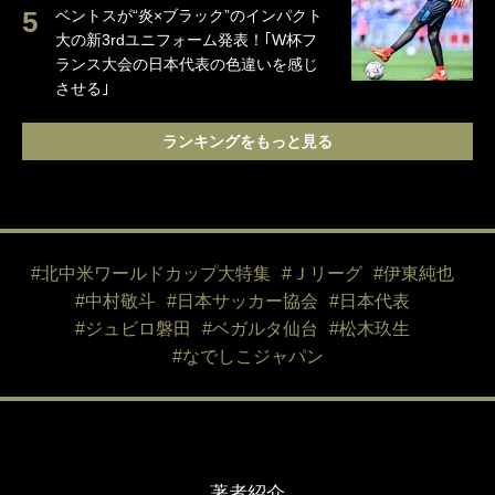
ベントスが“炎×ブラック”のインパクト
大の新3rdユニフォーム発表！｢W杯フ
ランス大会の日本代表の色違いを感じ
させる｣
ランキングをもっと見る
#北中米ワールドカップ大特集
#Ｊリーグ
#伊東純也
#中村敬斗
#日本サッカー協会
#日本代表
#ジュビロ磐田
#ベガルタ仙台
#松木玖生
#なでしこジャパン
著者紹介