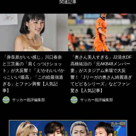
関連記事
「身長差がいい感じ」川口春奈
「奥さん美人すぎる」J2清水DF
と三笘薫の「肩くっつけショッ
高橋祐治の「元AKB48メンバー
ト」が大反響！「え!かわいい!か
妻」がスタジアム来場で大反
っこいい!最高」「この絵最強過
響！「Jリーガの奥さん綺麗過ぎ
ぎる」とファン興奮【人気記
てビビるシリーズ」などファン
事】
驚き【人気記事】
サッカー批評編集部
サッカー批評編集部