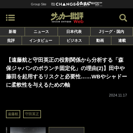
Group Site
新着
ニュース
日本代表
Jリーグ・国内
批評
インタビュー
ビジネス
動画
連載
【遠藤航と守田英正の役割関係から分析する「森
保ジャパンのボランチ固定化」の理由(2)】田中や
藤田を起用するリスクと必要性……WBやシャドー
に柔軟性を与えるための軸
2024.11.17
遠藤航
守田英正